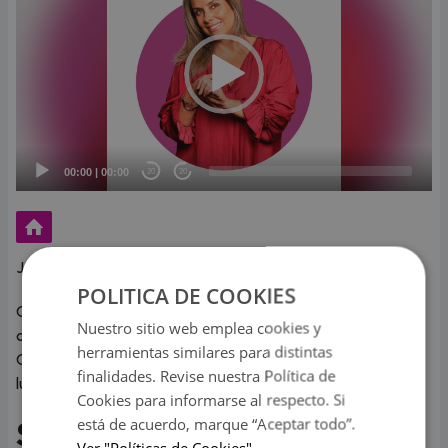
00:00
|
00:00
20
20
Jueves, 2 de octubre de 2025 - 11 minutos
POLITICA DE COOKIES
Consejos, rituales, el significado de sueños y mucho más a
Nuestro sitio web emplea cookies y
cargo de la astróloga más reconocida del medio, Josie Diez
herramientas similares para distintas
Canseco. Todos los días junto a tus baladas preferidas de
finalidades. Revise nuestra Política de
lunes a viernes de 9:00 a.m. a 10:00 a.m.
Cookies para informarse al respecto. Si
está de acuerdo, marque “Aceptar todo”.
Suscríbete a este podcast
Ver "Políticas de Cookies"