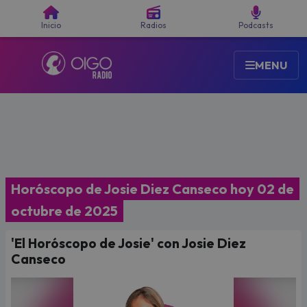
Buscar
Inicio
Radios
Podcasts
MENU
Horóscopo de Josie Diez Canseco hoy 02 de
octubre de 2025
'El Horóscopo de Josie' con Josie Diez
Canseco
Video
Player