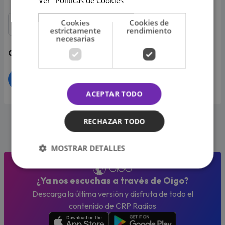
Cookies
Cookies de
RSS Feed
estrictamente
rendimiento
necesarias
Compartir
ACEPTAR TODO
RECHAZAR TODO
MOSTRAR DETALLES
¿Ya nos escuchas a través de Oigo?
Descarga la última versión y disfruta de todo el
contenido de CRP Radios