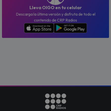
Lleva OIGO en tu celular
Descarga la última versión y disfruta de todo el
contenido de CRP Radios