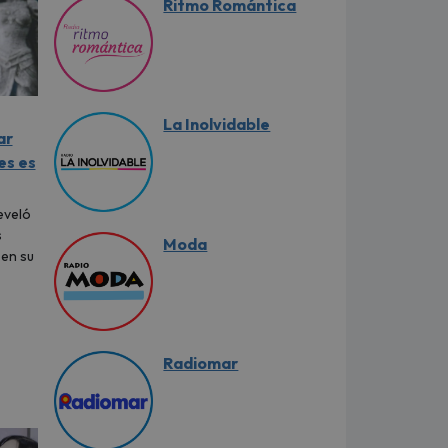
Ritmo Romántica
La Inolvidable
ar
es es
eveló
s
Moda
 en su
Radiomar