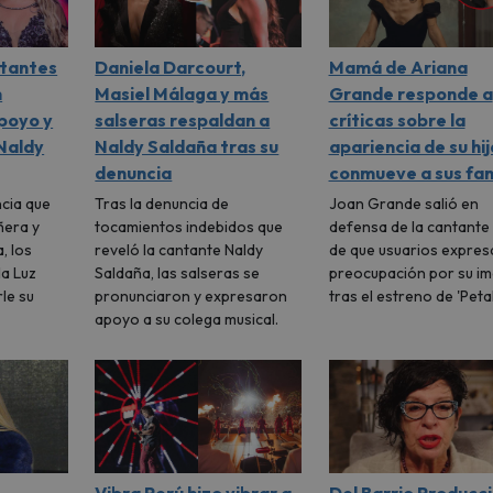
ntantes
Daniela Darcourt,
Mamá de Ariana
n
Masiel Málaga y más
Grande responde a
poyo y
salseras respaldan a
críticas sobre la
 Naldy
Naldy Saldaña tras su
apariencia de su hij
denuncia
conmueve a sus fa
ncia que
Tras la denuncia de
Joan Grande salió en
ñera y
tocamientos indebidos que
defensa de la cantante
, los
reveló la cantante Naldy
de que usuarios expres
la Luz
Saldaña, las salseras se
preocupación por su i
le su
pronunciaron y expresaron
tras el estreno de 'Petal
apoyo a su colega musical.