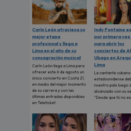
Carín León atraviesa su
Indy Fontaine e
mejor etapa
por primera vez
profesional y llega a
para abrir los
Lima en el año de su
conciertos de A
consagración musical
Ubago en Arequ
Lima
Carín León llega a Lima para
ofrecer este 6 de agosto un
La cantante cubano
único concierto en Costa 21,
estadounidense de
en medio del mejor momento
nuestro país luego d
de su carrera y con las
alcanzado con su se
últimas entradas disponibles
"Desde que tú no es
en Teleticket.