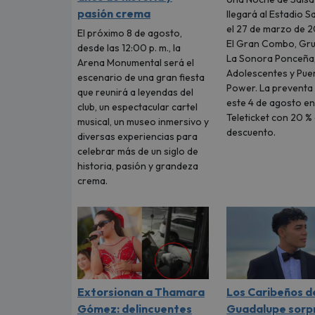
pasión crema
llegará al Estadio 
el 27 de marzo de 
El próximo 8 de agosto,
El Gran Combo, Gru
desde las 12:00 p. m., la
La Sonora Ponceña
Arena Monumental será el
Adolescentes y Pue
escenario de una gran fiesta
Power. La preventa 
que reunirá a leyendas del
este 4 de agosto e
club, un espectacular cartel
Teleticket con 20 %
musical, un museo inmersivo y
descuento.
diversas experiencias para
celebrar más de un siglo de
historia, pasión y grandeza
crema.
Extorsionan a Thamara
Los Caribeños d
Gómez: delincuentes
Guadalupe sorp