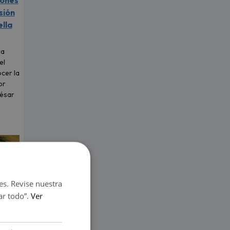
iones
sión
ella
la
el
cer la
or
César
es. Revise nuestra
ar todo”.
Ver
r qué