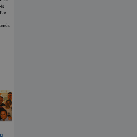
ola
fue
jamás
en