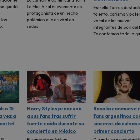
 se quedó
La Más Viral nuevamente es
Estrella Torres destacó
protagonista de un hecho
talento, carisma y pote
 los
polémico que es viral en
vocal de las nuevas
o.
redes.
integrantes de Son del 
Te contamos todo lo que
lsa 15
Harry Styles preocupó
Rosalía conmueve 
a vez a
a sus fans tras sufrir
fans argentinos co
cartel
fuerte caída durante su
sinceras disculpas 
concierto en México
primer concierto
 15
El cantante sufrió un
Durante su presentació