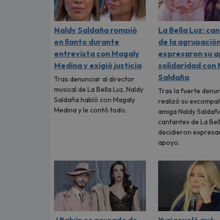
Naldy Saldaña rompió
La Bella Luz: ca
en llanto durante
de la agrupació
entrevista con Magaly
expresaron su a
Medina y exigió justicia
solidaridad con
Saldaña
Tras denunciar al director
musical de La Bella Luz, Naldy
Tras la fuerte denu
Saldaña habló con Magaly
realizó su excompa
Medina y le contó todo.
amiga Naldy Saldaña
cantantes de La Bel
decidieron expresar
apoyo.