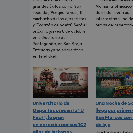
grandes éxitos como 'Soy
Alemania, el músico
rebelde', 'Porque te vas', 'El
dormido mientras
muchacho de los ojos tristes'
interpretaba uno de
y 'Corazón de poeta'. Será el
temas del repertori
próximo jueves 8 de octubre
en el Auditorio del
Pentagonito, en San Borja.
Entradas ya se encuentran
en Teleticket.
Universitario de
Una Noche de Sa
Deportes presenta “U
llega por primer
Fest”, la gran
San Marcos con 
celebración por sus 102
de lujo
años de historia y
Una Noche de Salsa