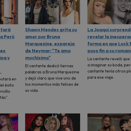
stará
Shawn Mendes grita su
La Joaqui sorprend
 a Perú
amor por Bruna
revelar la inespera
Marquezine, expareja
forma en que Luck 
lex
de Neymar: "Te amo
puso fin a su roman
ipa y
muchísimo"
La cantante reveló que 
a imaginar su boda, per
El cantante dedicó tiernas
cantante tenía otros p
palabras a Bruna Marquezine
-
para ese viaje.
y dejó claro que vive uno de
butará en
los momentos más felices de
el éxito
su vida.
ncillo
tás".