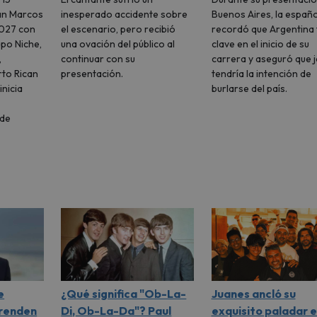
San Marcos
inesperado accidente sobre
Buenos Aires, la españ
2027 con
el escenario, pero recibió
recordó que Argentina 
po Niche,
una ovación del público al
clave en el inicio de su
,
continuar con su
carrera y aseguró que 
rto Rican
presentación.
tendría la intención de
inicia
burlarse del país.
n
 de
e
¿Qué significa "Ob-La-
Juanes ancló su
renden
Di, Ob-La-Da"? Paul
exquisito paladar 