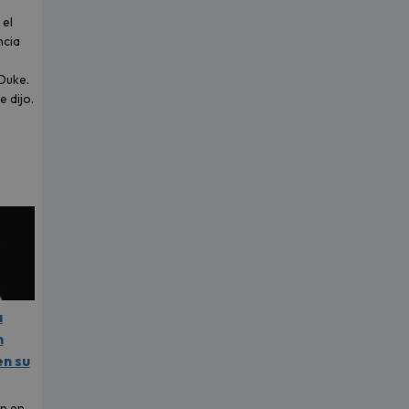
 el
ncia
Duke.
 dijo.
a
n
en su
n en