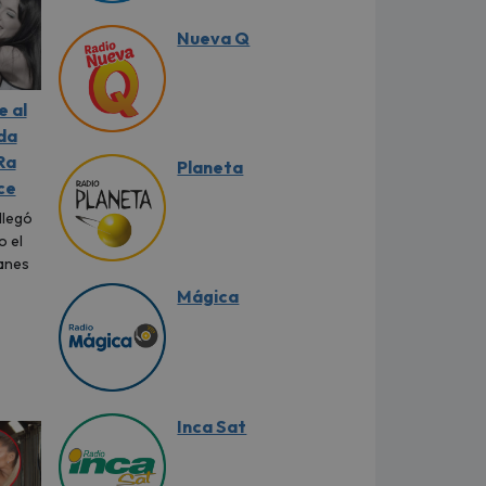
Nueva Q
e al
da
Ra
Planeta
ce
llegó
o el
lanes
Mágica
Inca Sat