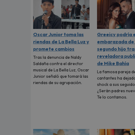
Oscar Junior toma las
Greeicy podría 
riendas de La Bella Luz y
embarazada de 
promete cambios
segundo hijo tra
reveladora publ
Tras la denuncia de Naldy
de Mike Bahía
Saldaña contra el director
musical de La Bella Luz, Oscar
La famosa pareja d
Junior señaló que tomará las
cantantes ha dejad
riendas de su agrupación.
shock a sus seguido
¿Serán padres nue
Te lo contamos.