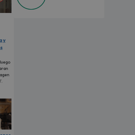
a y
ns
 luego
aran
magen
'.