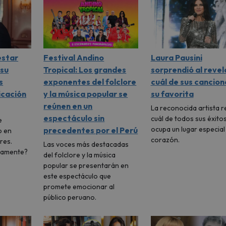
estar
Festival Andino
Laura Pausini
su
Tropical: Los grandes
sorprendió al revel
s
exponentes del folclore
cuál de sus cancion
icación
y la música popular se
su favorita
reúnen en un
La reconocida artista r
espectáculo sin
cuál de todos sus éxito
e
ocupa un lugar especial
precedentes por el Perú
o en
corazón.
res.
Las voces más destacadas
vamente?
del folclore y la música
popular se presentarán en
este espectáculo que
promete emocionar al
público peruano.