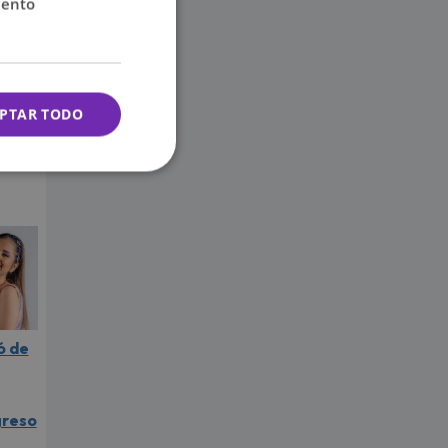
iento
a
nte
PTAR TODO
ó de
greso