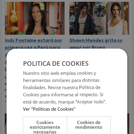
Indy Fontaine estará por
Shawn Mendes grita su
primera vez a Perú para
amor por Bruna
abrir los conciertos de
Marquezine, expareja de
Alex Ubago en Arequipa y
Neymar: "Te amo
POLITICA DE COOKIES
Lima
muchísimo"
Nuestro sitio web emplea cookies y
La cantante cubano-
El cantante dedicó tiernas
herramientas similares para distintas
estadounidense debutará en
palabras a Bruna Marquezine y
finalidades. Revise nuestra Política de
nuestro país luego del éxito
dejó claro que vive uno de los
Cookies para informarse al respecto. Si
alcanzado con su sencillo
momentos más felices de su
está de acuerdo, marque “Aceptar todo”.
"Desde que tú no estás".
vida.
Ver "Políticas de Cookies"
Cookies
Cookies de
estrictamente
rendimiento
necesarias