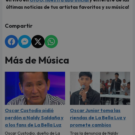
últimas noticias de tus artistas favoritos y su música!
Compartir
Más de Música
Oscar Custodio pidió
Oscar Junior toma las
perdón a Naldy Saldaña y
riendas de La Bella Luz y
a los fans de La Bella Luz
promete cambios
Oscar Custodio, dueño de La
Tras la denuncia de Naldy