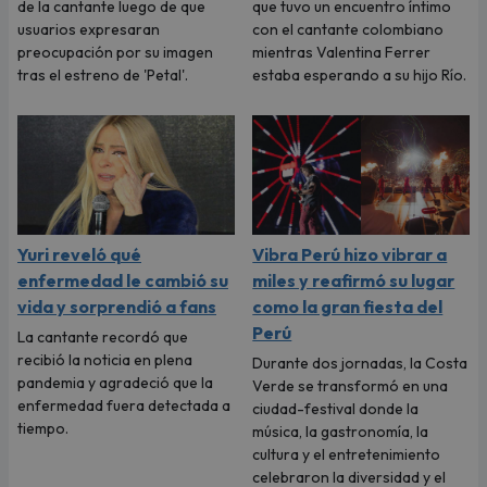
de la cantante luego de que
que tuvo un encuentro íntimo
usuarios expresaran
con el cantante colombiano
preocupación por su imagen
mientras Valentina Ferrer
tras el estreno de 'Petal'.
estaba esperando a su hijo Río.
Yuri reveló qué
Vibra Perú hizo vibrar a
enfermedad le cambió su
miles y reafirmó su lugar
vida y sorprendió a fans
como la gran fiesta del
Perú
La cantante recordó que
recibió la noticia en plena
Durante dos jornadas, la Costa
pandemia y agradeció que la
Verde se transformó en una
enfermedad fuera detectada a
ciudad-festival donde la
tiempo.
música, la gastronomía, la
cultura y el entretenimiento
celebraron la diversidad y el