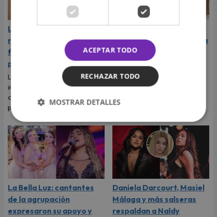
La Joaqui sorprende al
Naldy Saldaña rompió en
revelar la inesperada
llanto durante entrevista
ACEPTAR TODO
forma en que Luck Ra
con Magaly Medina y
puso fin a su romance
exigió justicia
RECHAZAR TODO
La cantante reveló que llegó a
Tras denunciar al director
imaginar su boda, pero el
musical de La Bella Luz, Naldy
cantante tenía otros planes
Saldaña habló con Magaly
MOSTRAR DETALLES
para ese viaje.
Medina y le contó todo.
La Bella Luz: cantantes
Daniela Darcourt, Masiel
de la agrupación
Málaga y más salseras
expresaron su apoyo y
respaldan a Naldy