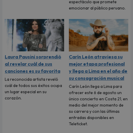
espectáculo que promete
emocionar al público peruano.
Laura Pausini sorprendió
Carín León atraviesa su
al revelar cuál de sus
mejor etapa profesional
canciones es su favorita
y llega a Lima en el año de
su consagración musical
La reconocida artista reveló
cuál de todos sus éxitos ocupa
Carín León llega a Lima para
un lugar especial en su
ofrecer este 6 de agosto un
corazón.
único concierto en Costa 21, en
medio del mejor momento de
su carrera y con las últimas
entradas disponibles en
Teleticket.