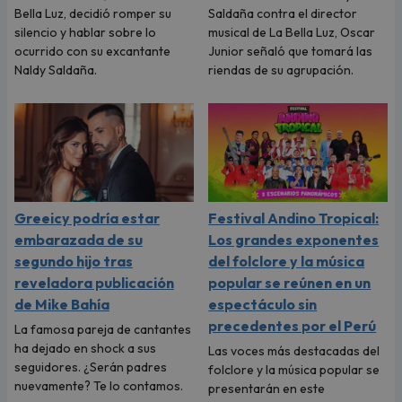
Bella Luz, decidió romper su
Saldaña contra el director
silencio y hablar sobre lo
musical de La Bella Luz, Oscar
ocurrido con su excantante
Junior señaló que tomará las
Naldy Saldaña.
riendas de su agrupación.
Greeicy podría estar
Festival Andino Tropical:
embarazada de su
Los grandes exponentes
segundo hijo tras
del folclore y la música
reveladora publicación
popular se reúnen en un
de Mike Bahía
espectáculo sin
precedentes por el Perú
La famosa pareja de cantantes
ha dejado en shock a sus
Las voces más destacadas del
seguidores. ¿Serán padres
folclore y la música popular se
nuevamente? Te lo contamos.
presentarán en este