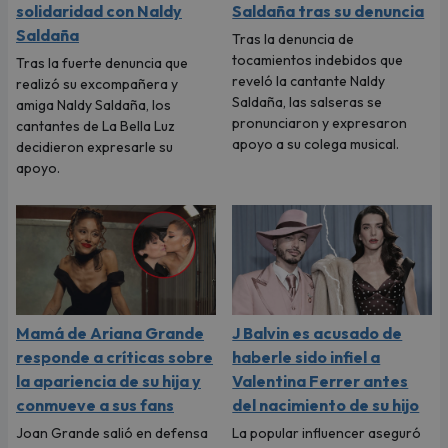
solidaridad con Naldy
Saldaña tras su denuncia
Saldaña
Tras la denuncia de
tocamientos indebidos que
Tras la fuerte denuncia que
reveló la cantante Naldy
realizó su excompañera y
Saldaña, las salseras se
amiga Naldy Saldaña, los
pronunciaron y expresaron
cantantes de La Bella Luz
apoyo a su colega musical.
decidieron expresarle su
apoyo.
Mamá de Ariana Grande
J Balvin es acusado de
responde a críticas sobre
haberle sido infiel a
la apariencia de su hija y
Valentina Ferrer antes
conmueve a sus fans
del nacimiento de su hijo
Joan Grande salió en defensa
La popular influencer aseguró