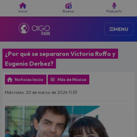
Buscar
Inicio
Radios
Podcasts
MENU
¿Por qué se separaron Victoria Ruffo y
Eugenio Derbez?
Noticias Inicio
Más de Música
Miércoles, 20 de marzo de 2024 11:35