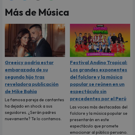
Más de Música
Greeicy podría estar
Festival Andino Tropical:
embarazada de su
Los grandes exponentes
segundo hijo tras
del folclore y la música
reveladora publicación
popular se reúnen en un
de Mike Bahía
espectáculo sin
precedentes por el Perú
La famosa pareja de cantantes
ha dejado en shock a sus
Las voces más destacadas del
seguidores. ¿Serán padres
folclore y la música popular se
nuevamente? Te lo contamos.
presentarán en este
espectáculo que promete
emocionar al público peruano.