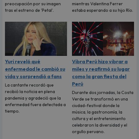
preocupación por su imagen
mientras Valentina Ferrer
tras el estreno de 'Petal'.
estaba esperando a su hijo Río.
Yuri reveló qué
Vibra Perú hizo vibrar a
enfermedad le cambió su
miles y reafirmó su lugar
vida y sorprendió a fans
como la gran fiesta del
Perú
La cantante recordó que
recibió la noticia en plena
Durante dos jornadas, la Costa
pandemia y agradeció que la
Verde se transformó en una
enfermedad fuera detectada a
ciudad-festival donde la
tiempo.
música, la gastronomía, la
cultura y el entretenimiento
celebraron la diversidad y el
orgullo peruano.