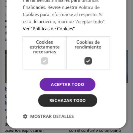
herramientas similares para distintas
Tras la denuncia de
finalidades. Revise nuestra Política de
tocamientos indebidos que
Tras la fuerte denuncia que
reveló la cantante Naldy
Cookies para informarse al respecto. Si
realizó su excompañera y
Saldaña, las salseras se
amiga Naldy Saldaña, los
está de acuerdo, marque “Aceptar todo”.
pronunciaron y expresaron
cantantes de La Bella Luz
Ver "Políticas de Cookies"
apoyo a su colega musical.
decidieron expresarle su
apoyo.
Cookies
Cookies de
estrictamente
rendimiento
necesarias
ACEPTAR TODO
Mamá de Ariana Grande
J Balvin es acusado de
responde a críticas sobre
haberle sido infiel a
RECHAZAR TODO
la apariencia de su hija y
Valentina Ferrer antes
conmueve a sus fans
del nacimiento de su hijo
MOSTRAR DETALLES
Joan Grande salió en defensa
La popular influencer aseguró
de la cantante luego de que
que tuvo un encuentro íntimo
usuarios expresaran
con el cantante colombiano