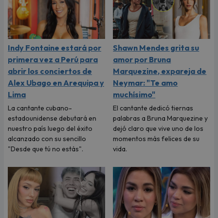
Indy Fontaine estará por
Shawn Mendes grita su
primera vez a Perú para
amor por Bruna
abrir los conciertos de
Marquezine, expareja de
Alex Ubago en Arequipa y
Neymar: "Te amo
Lima
muchísimo"
La cantante cubano-
El cantante dedicó tiernas
estadounidense debutará en
palabras a Bruna Marquezine y
nuestro país luego del éxito
dejó claro que vive uno de los
alcanzado con su sencillo
momentos más felices de su
"Desde que tú no estás".
vida.