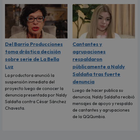
Del Barrio Producciones
Cantantes y
toma drástica decisión
agrupaciones
sobre serie de La Bella
respaldaron
Luz
públicamente a Naldy
Saldaña tras fuerte
La productora anunció la
denuncia
suspensión inmediata del
proyecto luego de conocer la
Luego de hacer publica su
denuncia presentada por Naldy
denuncia, Naldy Saldaña recibió
Saldaña contra César Sánchez
mensajes de apoyo y respaldo
Chavesta.
de cantantes y agrupaciones
de la QQQumbia.