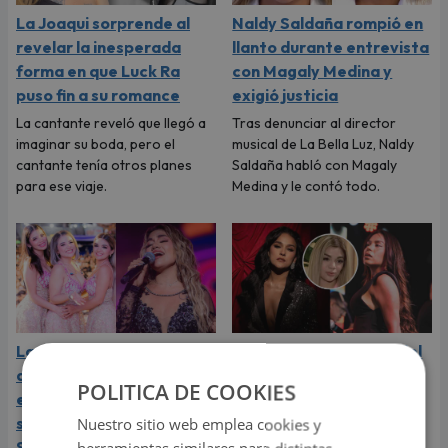
La Joaqui sorprende al
Naldy Saldaña rompió en
revelar la inesperada
llanto durante entrevista
forma en que Luck Ra
con Magaly Medina y
puso fin a su romance
exigió justicia
La cantante reveló que llegó a
Tras denunciar al director
imaginar su boda, pero el
musical de La Bella Luz, Naldy
cantante tenía otros planes
Saldaña habló con Magaly
para ese viaje.
Medina y le contó todo.
La Bella Luz: cantantes
Daniela Darcourt, Masiel
de la agrupación
Málaga y más salseras
POLITICA DE COOKIES
expresaron su apoyo y
respaldan a Naldy
solidaridad con Naldy
Saldaña tras su denuncia
Nuestro sitio web emplea cookies y
Saldaña