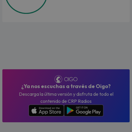
¿Ya nos escuchas a través de Oigo?
Descarga la última versión y disfruta de todo el
contenido de CRP Radios