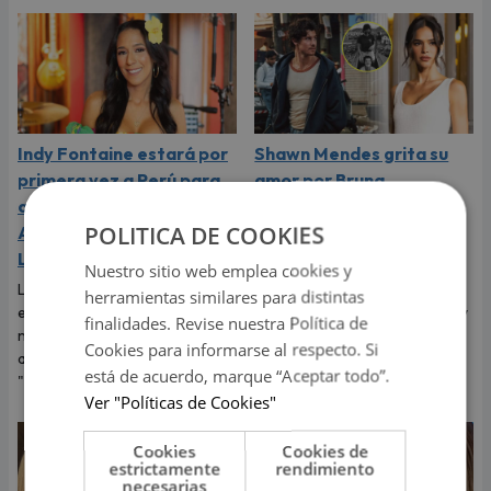
Indy Fontaine estará por
Shawn Mendes grita su
primera vez a Perú para
amor por Bruna
abrir los conciertos de
Marquezine, expareja de
POLITICA DE COOKIES
Alex Ubago en Arequipa y
Neymar: "Te amo
Lima
muchísimo"
Nuestro sitio web emplea cookies y
La cantante cubano-
El cantante dedicó tiernas
herramientas similares para distintas
estadounidense debutará en
palabras a Bruna Marquezine y
finalidades. Revise nuestra Política de
nuestro país luego del éxito
dejó claro que vive uno de los
Cookies para informarse al respecto. Si
alcanzado con su sencillo
momentos más felices de su
está de acuerdo, marque “Aceptar todo”.
"Desde que tú no estás".
vida.
Ver "Políticas de Cookies"
Cookies
Cookies de
estrictamente
rendimiento
necesarias