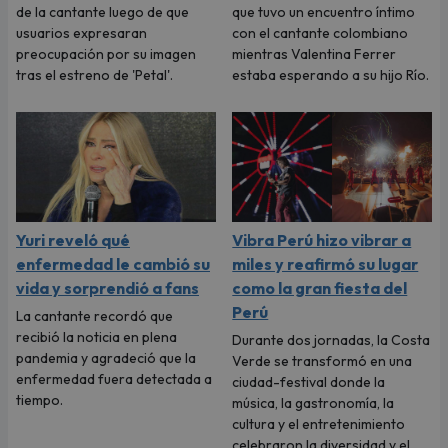
de la cantante luego de que
que tuvo un encuentro íntimo
usuarios expresaran
con el cantante colombiano
preocupación por su imagen
mientras Valentina Ferrer
tras el estreno de 'Petal'.
estaba esperando a su hijo Río.
Yuri reveló qué
Vibra Perú hizo vibrar a
enfermedad le cambió su
miles y reafirmó su lugar
vida y sorprendió a fans
como la gran fiesta del
Perú
La cantante recordó que
recibió la noticia en plena
Durante dos jornadas, la Costa
pandemia y agradeció que la
Verde se transformó en una
enfermedad fuera detectada a
ciudad-festival donde la
tiempo.
música, la gastronomía, la
cultura y el entretenimiento
celebraron la diversidad y el