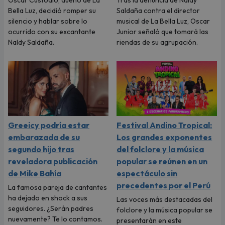
Bella Luz, decidió romper su
Saldaña contra el director
silencio y hablar sobre lo
musical de La Bella Luz, Oscar
ocurrido con su excantante
Junior señaló que tomará las
Naldy Saldaña.
riendas de su agrupación.
Greeicy podría estar
Festival Andino Tropical:
embarazada de su
Los grandes exponentes
segundo hijo tras
del folclore y la música
reveladora publicación
popular se reúnen en un
de Mike Bahía
espectáculo sin
precedentes por el Perú
La famosa pareja de cantantes
ha dejado en shock a sus
Las voces más destacadas del
seguidores. ¿Serán padres
folclore y la música popular se
nuevamente? Te lo contamos.
presentarán en este