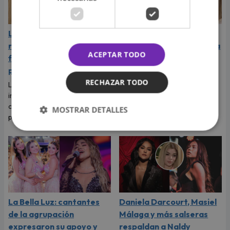
La Joaqui sorprende al
Naldy Saldaña rompió en
revelar la inesperada
llanto durante entrevista
ACEPTAR TODO
forma en que Luck Ra
con Magaly Medina y
puso fin a su romance
exigió justicia
RECHAZAR TODO
La cantante reveló que llegó a
Tras denunciar al director
imaginar su boda, pero el
musical de La Bella Luz, Naldy
cantante tenía otros planes
Saldaña habló con Magaly
MOSTRAR DETALLES
para ese viaje.
Medina y le contó todo.
La Bella Luz: cantantes
Daniela Darcourt, Masiel
de la agrupación
Málaga y más salseras
expresaron su apoyo y
respaldan a Naldy