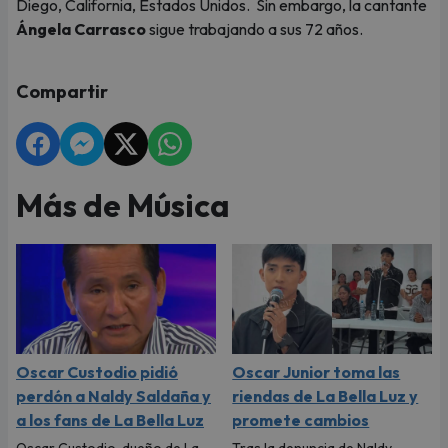
Diego, California, Estados Unidos. Sin embargo, la cantante
Ángela Carrasco
sigue trabajando a sus 72 años.
Compartir
Más de Música
Oscar Custodio pidió
Oscar Junior toma las
perdón a Naldy Saldaña y
riendas de La Bella Luz y
a los fans de La Bella Luz
promete cambios
Oscar Custodio, dueño de La
Tras la denuncia de Naldy