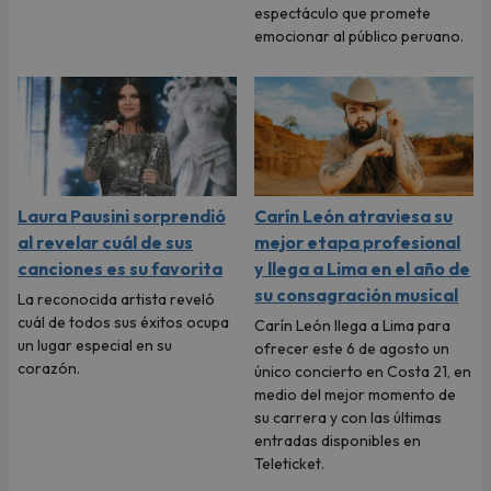
espectáculo que promete
emocionar al público peruano.
Laura Pausini sorprendió
Carín León atraviesa su
al revelar cuál de sus
mejor etapa profesional
canciones es su favorita
y llega a Lima en el año de
su consagración musical
La reconocida artista reveló
cuál de todos sus éxitos ocupa
Carín León llega a Lima para
un lugar especial en su
ofrecer este 6 de agosto un
corazón.
único concierto en Costa 21, en
medio del mejor momento de
su carrera y con las últimas
entradas disponibles en
Teleticket.