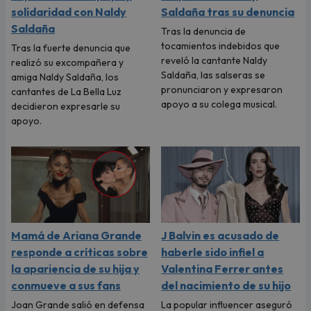
solidaridad con Naldy
Saldaña tras su denuncia
Saldaña
Tras la denuncia de
tocamientos indebidos que
Tras la fuerte denuncia que
reveló la cantante Naldy
realizó su excompañera y
Saldaña, las salseras se
amiga Naldy Saldaña, los
pronunciaron y expresaron
cantantes de La Bella Luz
apoyo a su colega musical.
decidieron expresarle su
apoyo.
Mamá de Ariana Grande
J Balvin es acusado de
responde a críticas sobre
haberle sido infiel a
la apariencia de su hija y
Valentina Ferrer antes
conmueve a sus fans
del nacimiento de su hijo
Joan Grande salió en defensa
La popular influencer aseguró