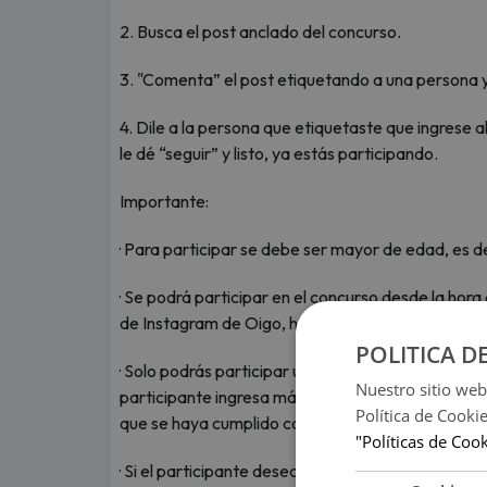
2. Busca el post anclado del concurso.
3. "Comenta” el post etiquetando a una persona 
4. Dile a la persona que etiquetaste que ingrese
le dé “seguir” y listo, ya estás participando.
Importante:
· Para participar se debe ser mayor de edad, es d
· Se podrá participar en el concurso desde la hora
de Instagram de Oigo, hasta las 15:00 horas del dí
POLITICA D
· Solo podrás participar una vez durante la vigenci
Nuestro sitio web
participante ingresa más de un "comentario", sólo
Política de Cooki
que se haya cumplido con los demás requisitos.
"Políticas de Coo
· Si el participante desea “etiquetar” en su “comen