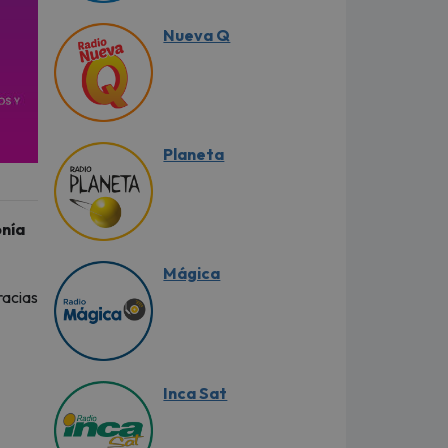
Nueva Q
Planeta
onía
Mágica
racias
Inca Sat