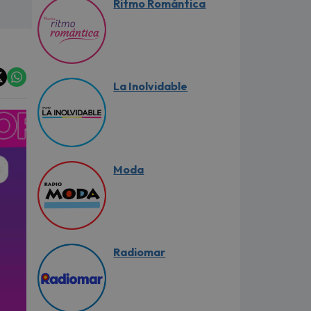
Ritmo Romántica
La Inolvidable
Moda
Radiomar