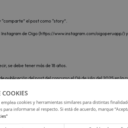
y “comparte” el post como “story”.
 al Instagram de Oigo (https://www.instagram.com/oigoperuapp/) 
ecir, se debe tener más de 18 años.
 de publicación del post del concurso el 04 de julio del 2025 en la 
a 04 de julio del 2025.
E COOKIES
a del concurso; es decir, sólo se podrá ingresar un “comentario”. Si 
 emplea cookies y herramientas similares para distintas finalidad
 se considerará como válido uno de ellos (a elección de Oigo), y s
es para informarse al respecto. Si está de acuerdo, marque “Acept
kies"
tario” a más de 01 persona, ello no invalidará su participación en e