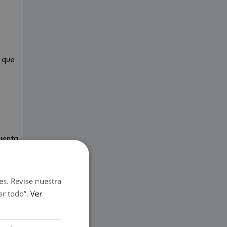
y que
cuenta
el
es. Revise nuestra
iempre
ar todo”.
Ver
l