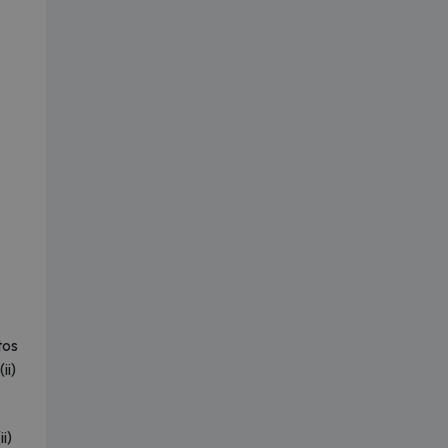
tos
ii)
i)