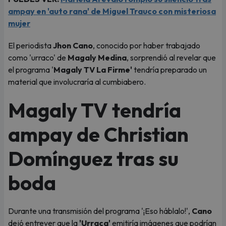
ampay en 'auto rana' de Miguel Trauco con misteriosa
mujer
El periodista
Jhon Cano
, conocido por haber trabajado
como 'urraco' de
Magaly Medina
, sorprendió al revelar que
el programa '
Magaly TV La Firme'
tendría preparado un
material que involucraría al cumbiabero.
Magaly TV tendría
ampay de Christian
Domínguez tras su
boda
Durante una transmisión del programa '¡Eso háblalo!',
Cano
dejó entrever que la
'Urraca'
emitiría imágenes que podrían