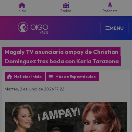
Buscar
Inicio
Radios
Podcasts
MENU
Magaly TV anunciaría ampay de Christian
Domínguez tras boda con Karla Tarazona
Noticias Inicio
Más de Espectáculos
Martes, 2 de junio de 2026 17:22