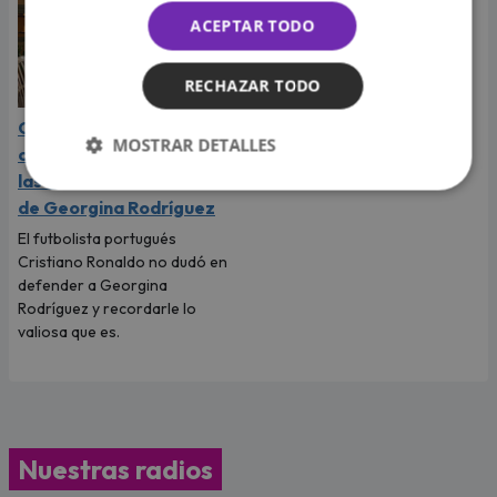
ACEPTAR TODO
RECHAZAR TODO
Cristiano Ronaldo y su
MOSTRAR DETALLES
contundente respuesta a
las críticas sobre el físico
de Georgina Rodríguez
El futbolista portugués
Cristiano Ronaldo no dudó en
defender a Georgina
Rodríguez y recordarle lo
valiosa que es.
Nuestras radios