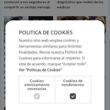
conmovió a sus seguidores al
diagnóstico que recibió de los
compartir un sentido mensaje.
médicos.
POLITICA DE COOKIES
Nuestro sitio web emplea cookies y
herramientas similares para distintas
Mario Hart admitió que
Marcelo Tinelli
finalidades. Revise nuestra Política de
lloró a escondidas tras el
sorprendió al confesar
Cookies para informarse al respecto. Si
fin de su relación con
que volvió con Milett
está de acuerdo, marque “Aceptar todo”.
Korina Rivadeneira
Figueroa: "La amo"
Ver "Políticas de Cookies"
Por primera vez, el
El argentino llegó al Perú para
exintegrante de Combate
reencontrarse con la modelo y
Cookies
Cookies de
contó cómo realmente afrontó
aseguró que su amor está más
estrictamente
rendimiento
el fin de su relación con Korina
fuerte que nunca.
necesarias
Rivadeneira, madre de sus dos
hijos.