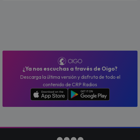
¿Ya nos escuchas a través de Oigo?
Descarga la última versión y disfruta de todo el
contenido de CRP Radios