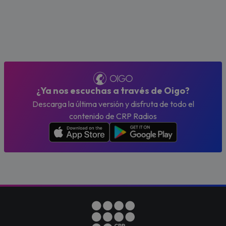
¿Ya nos escuchas a través de Oigo?
Descarga la última versión y disfruta de todo el
contenido de CRP Radios