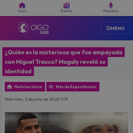
Buscar
Inicio
Radios
Podcasts
MENU
¿Quién es la misteriosa que fue ampayada
con Miguel Trauco? Magaly reveló su
identidad
Noticias Inicio
Más de Espectáculos
Miércoles, 3 de junio de 2026 11:19