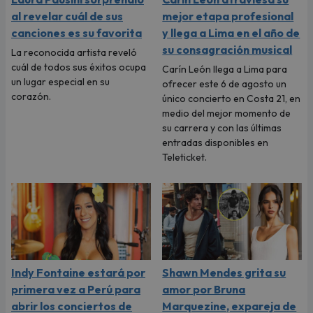
al revelar cuál de sus
mejor etapa profesional
canciones es su favorita
y llega a Lima en el año de
su consagración musical
La reconocida artista reveló
cuál de todos sus éxitos ocupa
Carín León llega a Lima para
un lugar especial en su
ofrecer este 6 de agosto un
corazón.
único concierto en Costa 21, en
medio del mejor momento de
su carrera y con las últimas
entradas disponibles en
Teleticket.
Indy Fontaine estará por
Shawn Mendes grita su
primera vez a Perú para
amor por Bruna
abrir los conciertos de
Marquezine, expareja de