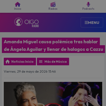
Buscar
Inicio
Radios
Podcasts
MENU
Amanda Miguel causa polémica tras hablar
de Ángela Aguilar y llenar de halagos a Cazzu
Noticias Inicio
Más de Música
Viernes, 29 de mayo de 2026 15:46