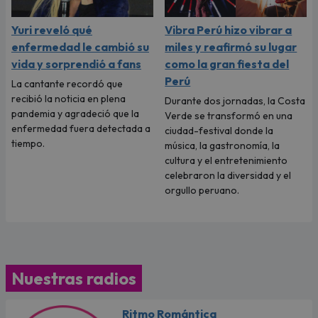
Yuri reveló qué
Vibra Perú hizo vibrar a
enfermedad le cambió su
miles y reafirmó su lugar
vida y sorprendió a fans
como la gran fiesta del
Perú
La cantante recordó que
recibió la noticia en plena
Durante dos jornadas, la Costa
pandemia y agradeció que la
Verde se transformó en una
enfermedad fuera detectada a
ciudad-festival donde la
tiempo.
música, la gastronomía, la
cultura y el entretenimiento
celebraron la diversidad y el
orgullo peruano.
Nuestras radios
Ritmo Romántica