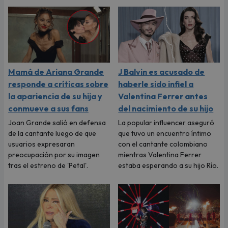
Mamá de Ariana Grande
J Balvin es acusado de
responde a críticas sobre
haberle sido infiel a
la apariencia de su hija y
Valentina Ferrer antes
conmueve a sus fans
del nacimiento de su hijo
Joan Grande salió en defensa
La popular influencer aseguró
de la cantante luego de que
que tuvo un encuentro íntimo
usuarios expresaran
con el cantante colombiano
preocupación por su imagen
mientras Valentina Ferrer
tras el estreno de 'Petal'.
estaba esperando a su hijo Río.