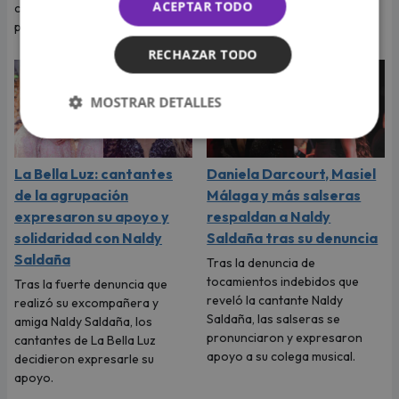
ACEPTAR TODO
cantante tenía otros planes
Saldaña habló con Magaly
para ese viaje.
Medina y le contó todo.
RECHAZAR TODO
MOSTRAR DETALLES
La Bella Luz: cantantes
Daniela Darcourt, Masiel
de la agrupación
Málaga y más salseras
expresaron su apoyo y
respaldan a Naldy
solidaridad con Naldy
Saldaña tras su denuncia
Saldaña
Tras la denuncia de
tocamientos indebidos que
Tras la fuerte denuncia que
reveló la cantante Naldy
realizó su excompañera y
Saldaña, las salseras se
amiga Naldy Saldaña, los
pronunciaron y expresaron
cantantes de La Bella Luz
apoyo a su colega musical.
decidieron expresarle su
apoyo.