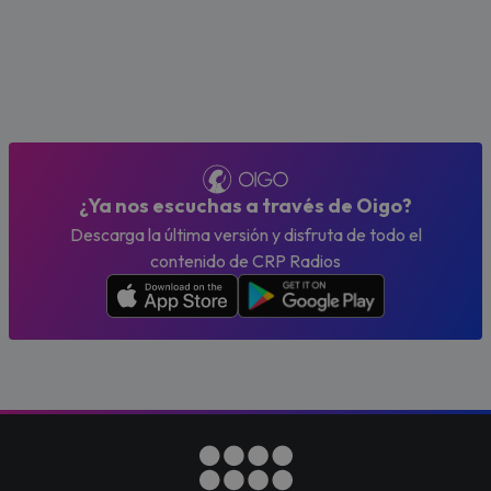
¿Ya nos escuchas a través de Oigo?
Descarga la última versión y disfruta de todo el
contenido de CRP Radios