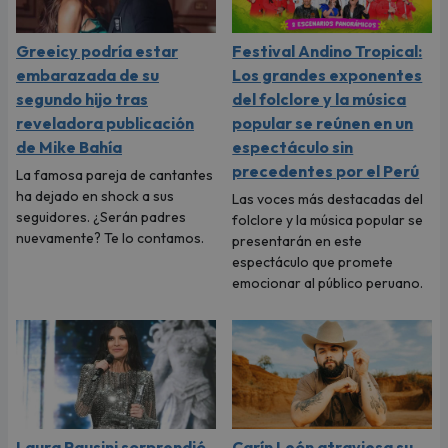
Greeicy podría estar
Festival Andino Tropical:
embarazada de su
Los grandes exponentes
segundo hijo tras
del folclore y la música
reveladora publicación
popular se reúnen en un
de Mike Bahía
espectáculo sin
precedentes por el Perú
La famosa pareja de cantantes
ha dejado en shock a sus
Las voces más destacadas del
seguidores. ¿Serán padres
folclore y la música popular se
nuevamente? Te lo contamos.
presentarán en este
espectáculo que promete
emocionar al público peruano.
Laura Pausini sorprendió
Carín León atraviesa su