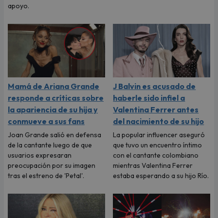
apoyo.
Mamá de Ariana Grande
J Balvin es acusado de
responde a críticas sobre
haberle sido infiel a
la apariencia de su hija y
Valentina Ferrer antes
conmueve a sus fans
del nacimiento de su hijo
Joan Grande salió en defensa
La popular influencer aseguró
de la cantante luego de que
que tuvo un encuentro íntimo
usuarios expresaran
con el cantante colombiano
preocupación por su imagen
mientras Valentina Ferrer
tras el estreno de 'Petal'.
estaba esperando a su hijo Río.