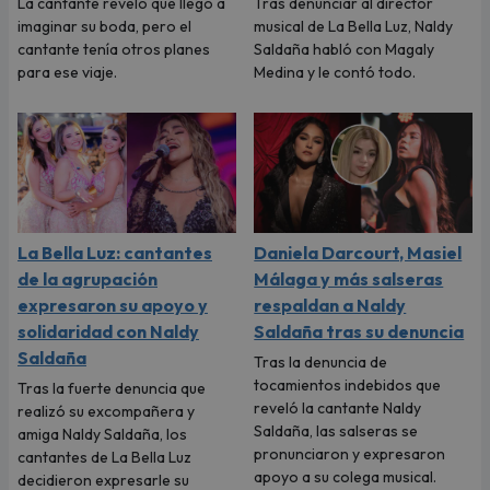
La cantante reveló que llegó a
Tras denunciar al director
imaginar su boda, pero el
musical de La Bella Luz, Naldy
cantante tenía otros planes
Saldaña habló con Magaly
para ese viaje.
Medina y le contó todo.
La Bella Luz: cantantes
Daniela Darcourt, Masiel
de la agrupación
Málaga y más salseras
expresaron su apoyo y
respaldan a Naldy
solidaridad con Naldy
Saldaña tras su denuncia
Saldaña
Tras la denuncia de
tocamientos indebidos que
Tras la fuerte denuncia que
reveló la cantante Naldy
realizó su excompañera y
Saldaña, las salseras se
amiga Naldy Saldaña, los
pronunciaron y expresaron
cantantes de La Bella Luz
apoyo a su colega musical.
decidieron expresarle su