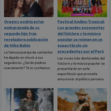
Greeicy podría estar
Festival Andino Tropical:
embarazada de su
Los grandes exponentes
segundo hijo tras
del folclore y la música
reveladora publicación
popular se reúnen en un
de Mike Bahía
espectáculo sin
precedentes por el Perú
La famosa pareja de cantantes
ha dejado en shock a sus
Las voces más destacadas del
seguidores. ¿Serán padres
folclore y la música popular se
nuevamente? Te lo contamos.
presentarán en este
espectáculo que promete
emocionar al público peruano.