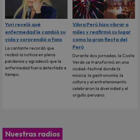
Yuri reveló qué
Vibra Perú hizo vibrar a
enfermedad le cambió su
miles y reafirmó su lugar
vida y sorprendió a fans
como la gran fiesta del
Perú
La cantante recordó que
recibió la noticia en plena
Durante dos jornadas, la Costa
pandemia y agradeció que la
Verde se transformó en una
enfermedad fuera detectada a
ciudad-festival donde la
tiempo.
música, la gastronomía, la
cultura y el entretenimiento
celebraron la diversidad y el
orgullo peruano.
Nuestras radios