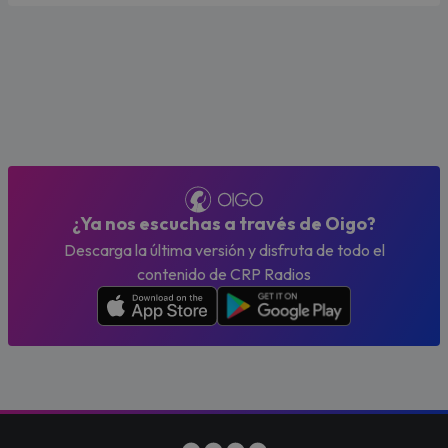
¿Ya nos escuchas a través de Oigo?
Descarga la última versión y disfruta de todo el
contenido de CRP Radios