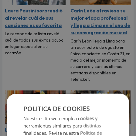
Laura Pausini sorprendió
Carín León atraviesa su
al revelar cuál de sus
mejor etapa profesional
canciones es su favorita
y llega a Lima en el año de
su consagración musical
La reconocida artista reveló
cuál de todos sus éxitos ocupa
Carín León llega a Lima para
un lugar especial en su
ofrecer este 6 de agosto un
corazón.
único concierto en Costa 21, en
medio del mejor momento de
su carrera y con las últimas
entradas disponibles en
Teleticket.
POLITICA DE COOKIES
Nuestro sitio web emplea cookies y
herramientas similares para distintas
Indy Fontaine estará por
Shawn Mendes grita su
finalidades. Revise nuestra Política de