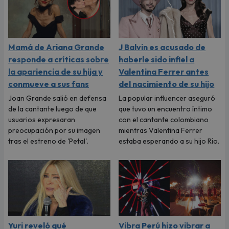
Mamá de Ariana Grande
J Balvin es acusado de
responde a críticas sobre
haberle sido infiel a
la apariencia de su hija y
Valentina Ferrer antes
conmueve a sus fans
del nacimiento de su hijo
Joan Grande salió en defensa
La popular influencer aseguró
de la cantante luego de que
que tuvo un encuentro íntimo
usuarios expresaran
con el cantante colombiano
preocupación por su imagen
mientras Valentina Ferrer
tras el estreno de 'Petal'.
estaba esperando a su hijo Río.
Yuri reveló qué
Vibra Perú hizo vibrar a