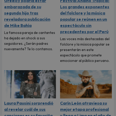
Greeicy podría estar
Festival Andino Tropical:
embarazada de su
Los grandes exponentes
segundo hijo tras
del folclore y la música
reveladora publicación
popular se reúnen en un
de Mike Bahía
espectáculo sin
precedentes por el Perú
La famosa pareja de cantantes
ha dejado en shock a sus
Las voces más destacadas del
seguidores. ¿Serán padres
folclore y la música popular se
nuevamente? Te lo contamos.
presentarán en este
espectáculo que promete
emocionar al público peruano.
Laura Pausini sorprendió
Carín León atraviesa su
al revelar cuál de sus
mejor etapa profesional
canciones es su favorita
y llega a Lima en el año de