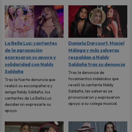
La Bella Luz: cantantes
Daniela Darcourt, Masiel
de la agrupación
Málaga y más salseras
expresaron su apoyo y
respaldan a Naldy
solidaridad con Naldy
Saldaña tras su denuncia
Saldaña
Tras la denuncia de
tocamientos indebidos que
Tras la fuerte denuncia que
reveló la cantante Naldy
realizó su excompañera y
Saldaña, las salseras se
amiga Naldy Saldaña, los
pronunciaron y expresaron
cantantes de La Bella Luz
apoyo a su colega musical.
decidieron expresarle su
apoyo.