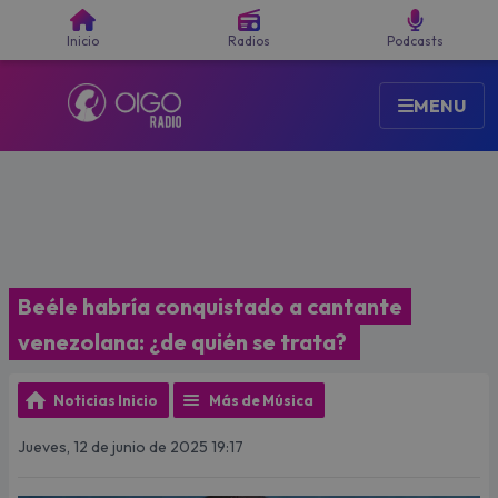
Buscar
Inicio
Radios
Podcasts
MENU
Beéle habría conquistado a cantante
venezolana: ¿de quién se trata?
Noticias Inicio
Más de Música
Jueves, 12 de junio de 2025 19:17