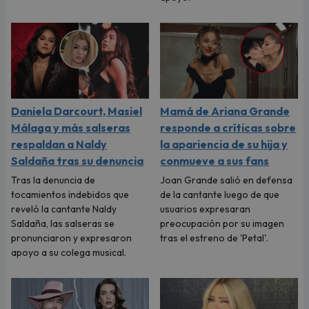
Daniela Darcourt, Masiel
Mamá de Ariana Grande
Málaga y más salseras
responde a críticas sobre
respaldan a Naldy
la apariencia de su hija y
Saldaña tras su denuncia
conmueve a sus fans
Tras la denuncia de
Joan Grande salió en defensa
tocamientos indebidos que
de la cantante luego de que
reveló la cantante Naldy
usuarios expresaran
Saldaña, las salseras se
preocupación por su imagen
pronunciaron y expresaron
tras el estreno de 'Petal'.
apoyo a su colega musical.