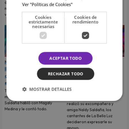
para ese viaje.
dejó claro que vive uno de los
Ver "Políticas de Cookies"
momentos más felices de su
vida.
Cookies
Cookies de
estrictamente
rendimiento
necesarias
ACEPTAR TODO
Naldy Saldaña rompió en
La Bella Luz: cantantes
llanto durante entrevista
de la agrupación
RECHAZAR TODO
con Magaly Medina y
expresaron su apoyo y
exigió justicia
solidaridad con Naldy
MOSTRAR DETALLES
Saldaña
Tras denunciar al director
musical de La Bella Luz, Naldy
Tras la fuerte denuncia que
Saldaña habló con Magaly
realizó su excompañera y
Medina y le contó todo.
amiga Naldy Saldaña, los
cantantes de La Bella Luz
decidieron expresarle su
apoyo.