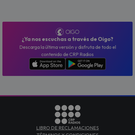
¿Ya nos escuchas a través de Oigo?
Descarga la última versión y disfruta de todo el
contenido de CRP Radios
LIBRO DE RECLAMACIONES
TÉRMINOS Y CONDICIONES