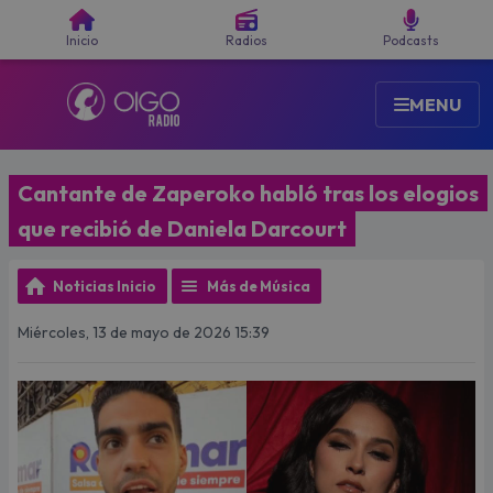
Buscar
Inicio
Radios
Podcasts
MENU
Cantante de Zaperoko habló tras los elogios
que recibió de Daniela Darcourt
Noticias Inicio
Más de Música
Miércoles, 13 de mayo de 2026 15:39