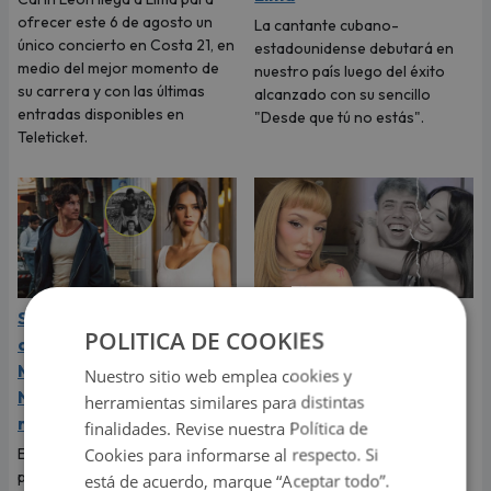
ofrecer este 6 de agosto un
La cantante cubano-
único concierto en Costa 21, en
estadounidense debutará en
medio del mejor momento de
nuestro país luego del éxito
su carrera y con las últimas
alcanzado con su sencillo
entradas disponibles en
"Desde que tú no estás".
Teleticket.
Shawn Mendes grita su
La Joaqui sorprende al
POLITICA DE COOKIES
amor por Bruna
revelar la inesperada
Marquezine, expareja de
forma en que Luck Ra
Nuestro sitio web emplea cookies y
Neymar: "Te amo
puso fin a su romance
herramientas similares para distintas
muchísimo"
finalidades. Revise nuestra Política de
La cantante reveló que llegó a
imaginar su boda, pero el
Cookies para informarse al respecto. Si
El cantante dedicó tiernas
cantante tenía otros planes
palabras a Bruna Marquezine y
está de acuerdo, marque “Aceptar todo”.