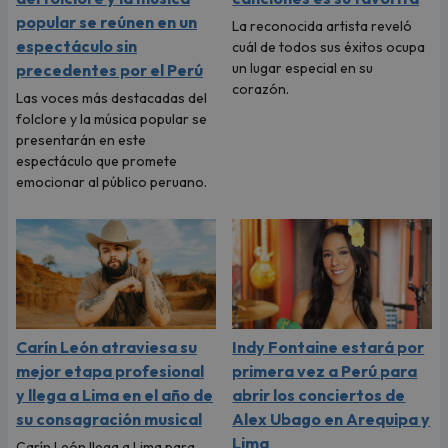
popular se reúnen en un
La reconocida artista reveló
espectáculo sin
cuál de todos sus éxitos ocupa
un lugar especial en su
precedentes por el Perú
corazón.
Las voces más destacadas del
folclore y la música popular se
presentarán en este
espectáculo que promete
emocionar al público peruano.
Carín León atraviesa su
Indy Fontaine estará por
mejor etapa profesional
primera vez a Perú para
y llega a Lima en el año de
abrir los conciertos de
su consagración musical
Alex Ubago en Arequipa y
Lima
Carín León llega a Lima para