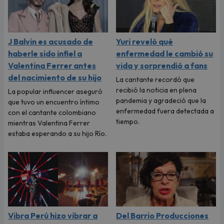
J Balvin es acusado de
Yuri reveló qué
haberle sido infiel a
enfermedad le cambió su
Valentina Ferrer antes
vida y sorprendió a fans
del nacimiento de su hijo
La cantante recordó que
recibió la noticia en plena
La popular influencer aseguró
pandemia y agradeció que la
que tuvo un encuentro íntimo
enfermedad fuera detectada a
con el cantante colombiano
tiempo.
mientras Valentina Ferrer
estaba esperando a su hijo Río.
Vibra Perú hizo vibrar a
Del Barrio Producciones