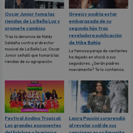
Oscar Junior toma las
Greeicy podría estar
riendas de La Bella Luz y
embarazada de su
promete cambios
segundo hijo tras
reveladora publicación
Tras la denuncia de Naldy
de Mike Bahía
Saldaña contra el director
musical de La Bella Luz, Oscar
La famosa pareja de cantantes
Junior señaló que tomará las
ha dejado en shock a sus
riendas de su agrupación.
seguidores. ¿Serán padres
nuevamente? Te lo contamos.
Festival Andino Tropical:
Laura Pausini sorprendió
Los grandes exponentes
al revelar cuál de sus
del folclore y la música
canciones es su favorita