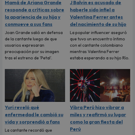
Mamá de Ariana Grande
J Balvin es acusado de
responde a críticas sobre
haberle sido infiel a
la apariencia de su hija y
Valentina Ferrer antes
conmueve a sus fans
del nacimiento de su hijo
Joan Grande salió en defensa
La popular influencer aseguró
de la cantante luego de que
que tuvo un encuentro íntimo
usuarios expresaran
con el cantante colombiano
preocupación por su imagen
mientras Valentina Ferrer
tras el estreno de 'Petal'.
estaba esperando a su hijo Río.
Yuri reveló qué
Vibra Perú hizo vibrar a
enfermedad le cambió su
miles y reafirmó su lugar
vida y sorprendió a fans
como la gran fiesta del
Perú
La cantante recordó que