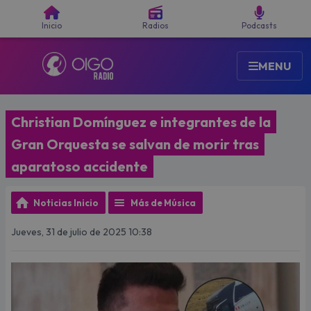
Buscar
Inicio
Radios
Podcasts
MENU
Christian Domínguez e integrantes de la
Gran Orquesta se salvan de morir tras
aparatoso accidente
Noticias Inicio
Más de Música
Jueves, 31 de julio de 2025 10:38