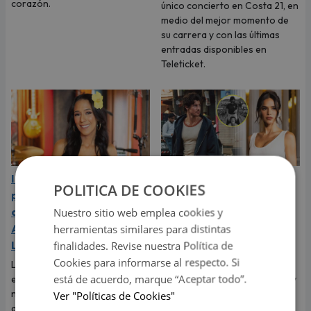
corazón.
único concierto en Costa 21, en
medio del mejor momento de
su carrera y con las últimas
entradas disponibles en
Teleticket.
Indy Fontaine estará por
Shawn Mendes grita su
POLITICA DE COOKIES
primera vez a Perú para
amor por Bruna
Nuestro sitio web emplea cookies y
abrir los conciertos de
Marquezine, expareja de
herramientas similares para distintas
Alex Ubago en Arequipa y
Neymar: "Te amo
finalidades. Revise nuestra Política de
Lima
muchísimo"
Cookies para informarse al respecto. Si
La cantante cubano-
El cantante dedicó tiernas
está de acuerdo, marque “Aceptar todo”.
estadounidense debutará en
palabras a Bruna Marquezine y
nuestro país luego del éxito
dejó claro que vive uno de los
Ver "Políticas de Cookies"
alcanzado con su sencillo
momentos más felices de su