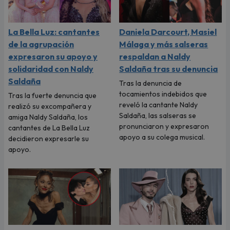
La Bella Luz: cantantes
Daniela Darcourt, Masiel
de la agrupación
Málaga y más salseras
expresaron su apoyo y
respaldan a Naldy
solidaridad con Naldy
Saldaña tras su denuncia
Saldaña
Tras la denuncia de
tocamientos indebidos que
Tras la fuerte denuncia que
reveló la cantante Naldy
realizó su excompañera y
Saldaña, las salseras se
amiga Naldy Saldaña, los
pronunciaron y expresaron
cantantes de La Bella Luz
apoyo a su colega musical.
decidieron expresarle su
apoyo.