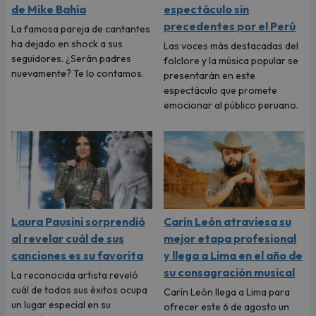
de Mike Bahía
espectáculo sin
precedentes por el Perú
La famosa pareja de cantantes
ha dejado en shock a sus
Las voces más destacadas del
seguidores. ¿Serán padres
folclore y la música popular se
nuevamente? Te lo contamos.
presentarán en este
espectáculo que promete
emocionar al público peruano.
Laura Pausini sorprendió
Carín León atraviesa su
al revelar cuál de sus
mejor etapa profesional
canciones es su favorita
y llega a Lima en el año de
su consagración musical
La reconocida artista reveló
cuál de todos sus éxitos ocupa
Carín León llega a Lima para
un lugar especial en su
ofrecer este 6 de agosto un