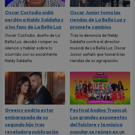
Oscar Custodio pidió
Oscar Junior toma las
perdón a Naldy Saldaña y
riendas de La Bella Luz y
a los fans de La Bella Luz
promete cambios
Oscar Custodio, dueño de La
Tras la denuncia de Naldy
Bella Luz, decidió romper su
Saldaña contra el director
silencio y hablar sobre lo
musical de La Bella Luz, Oscar
ocurrido con su excantante
Junior señaló que tomará las
Naldy Saldaña.
riendas de su agrupación.
Greeicy podría estar
Festival Andino Tropical:
embarazada de su
Los grandes exponentes
segundo hijo tras
del folclore y la música
reveladora publicación
popular se reúnen en un