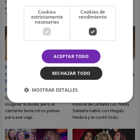
nuestro país luego del éxito
dejó claro que vive uno de los
alcanzado con su sencillo
momentos más felices de su
Cookies
Cookies de
"Desde que tú no estás".
vida.
estrictamente
rendimiento
necesarias
ACEPTAR TODO
La Joaqui sorprende al
Naldy Saldaña rompió en
RECHAZAR TODO
revelar la inesperada
llanto durante entrevista
forma en que Luck Ra
con Magaly Medina y
puso fin a su romance
exigió justicia
MOSTRAR DETALLES
La cantante reveló que llegó a
Tras denunciar al director
imaginar su boda, pero el
musical de La Bella Luz, Naldy
cantante tenía otros planes
Saldaña habló con Magaly
para ese viaje.
Medina y le contó todo.