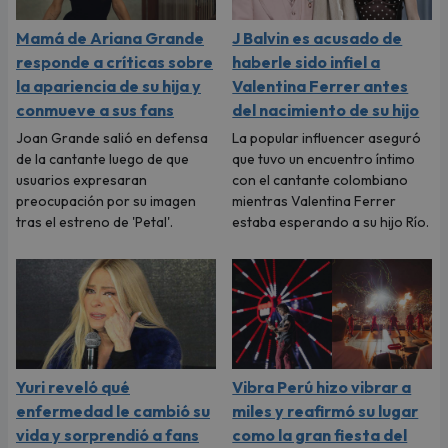
Mamá de Ariana Grande
J Balvin es acusado de
responde a críticas sobre
haberle sido infiel a
la apariencia de su hija y
Valentina Ferrer antes
conmueve a sus fans
del nacimiento de su hijo
Joan Grande salió en defensa
La popular influencer aseguró
de la cantante luego de que
que tuvo un encuentro íntimo
usuarios expresaran
con el cantante colombiano
preocupación por su imagen
mientras Valentina Ferrer
tras el estreno de 'Petal'.
estaba esperando a su hijo Río.
Yuri reveló qué
Vibra Perú hizo vibrar a
enfermedad le cambió su
miles y reafirmó su lugar
vida y sorprendió a fans
como la gran fiesta del