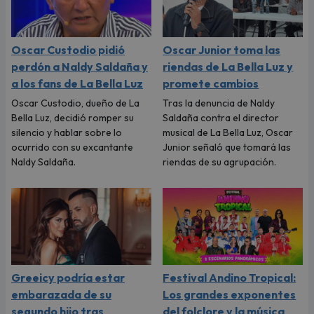
Oscar Custodio pidió
Oscar Junior toma las
perdón a Naldy Saldaña y
riendas de La Bella Luz y
a los fans de La Bella Luz
promete cambios
Oscar Custodio, dueño de La
Tras la denuncia de Naldy
Bella Luz, decidió romper su
Saldaña contra el director
silencio y hablar sobre lo
musical de La Bella Luz, Oscar
ocurrido con su excantante
Junior señaló que tomará las
Naldy Saldaña.
riendas de su agrupación.
Greeicy podría estar
Festival Andino Tropical:
embarazada de su
Los grandes exponentes
segundo hijo tras
del folclore y la música