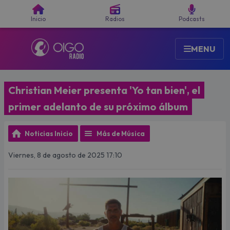
Buscar
Inicio
Radios
Podcasts
MENU
Christian Meier presenta 'Yo tan bien', el
primer adelanto de su próximo álbum
Noticias Inicio
Más de Música
Viernes, 8 de agosto de 2025 17:10