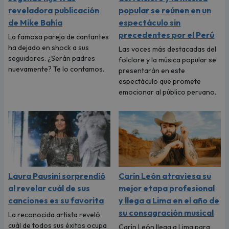
reveladora publicación
popular se reúnen en un
de Mike Bahía
espectáculo sin
precedentes por el Perú
La famosa pareja de cantantes
ha dejado en shock a sus
Las voces más destacadas del
seguidores. ¿Serán padres
folclore y la música popular se
nuevamente? Te lo contamos.
presentarán en este
espectáculo que promete
emocionar al público peruano.
Laura Pausini sorprendió
Carín León atraviesa su
al revelar cuál de sus
mejor etapa profesional
canciones es su favorita
y llega a Lima en el año de
su consagración musical
La reconocida artista reveló
cuál de todos sus éxitos ocupa
Carín León llega a Lima para