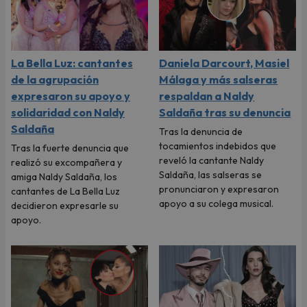
La Bella Luz: cantantes
Daniela Darcourt, Masiel
de la agrupación
Málaga y más salseras
expresaron su apoyo y
respaldan a Naldy
solidaridad con Naldy
Saldaña tras su denuncia
Saldaña
Tras la denuncia de
tocamientos indebidos que
Tras la fuerte denuncia que
reveló la cantante Naldy
realizó su excompañera y
Saldaña, las salseras se
amiga Naldy Saldaña, los
pronunciaron y expresaron
cantantes de La Bella Luz
apoyo a su colega musical.
decidieron expresarle su
apoyo.