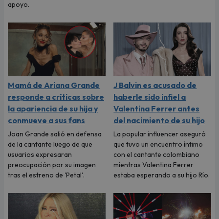
apoyo.
Mamá de Ariana Grande
J Balvin es acusado de
responde a críticas sobre
haberle sido infiel a
la apariencia de su hija y
Valentina Ferrer antes
conmueve a sus fans
del nacimiento de su hijo
Joan Grande salió en defensa
La popular influencer aseguró
de la cantante luego de que
que tuvo un encuentro íntimo
usuarios expresaran
con el cantante colombiano
preocupación por su imagen
mientras Valentina Ferrer
tras el estreno de 'Petal'.
estaba esperando a su hijo Río.