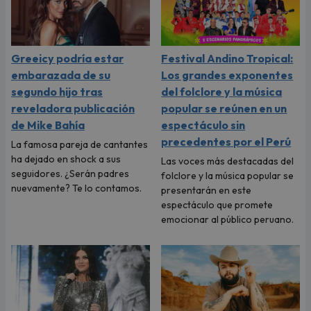
Greeicy podría estar
Festival Andino Tropical:
embarazada de su
Los grandes exponentes
segundo hijo tras
del folclore y la música
reveladora publicación
popular se reúnen en un
de Mike Bahía
espectáculo sin
precedentes por el Perú
La famosa pareja de cantantes
ha dejado en shock a sus
Las voces más destacadas del
seguidores. ¿Serán padres
folclore y la música popular se
nuevamente? Te lo contamos.
presentarán en este
espectáculo que promete
emocionar al público peruano.