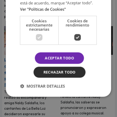
La cantante reveló que llegó a
Tras denunciar al director
está de acuerdo, marque “Aceptar todo”.
imaginar su boda, pero el
musical de La Bella Luz, Naldy
Ver "Políticas de Cookies"
cantante tenía otros planes
Saldaña habló con Magaly
para ese viaje.
Medina y le contó todo.
Cookies
Cookies de
estrictamente
rendimiento
necesarias
ACEPTAR TODO
La Bella Luz: cantantes
Daniela Darcourt, Masiel
de la agrupación
Málaga y más salseras
expresaron su apoyo y
respaldan a Naldy
RECHAZAR TODO
solidaridad con Naldy
Saldaña tras su denuncia
Saldaña
Tras la denuncia de
MOSTRAR DETALLES
tocamientos indebidos que
Tras la fuerte denuncia que
reveló la cantante Naldy
realizó su excompañera y
Saldaña, las salseras se
amiga Naldy Saldaña, los
pronunciaron y expresaron
cantantes de La Bella Luz
apoyo a su colega musical.
decidieron expresarle su