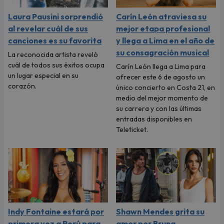
Laura Pausini sorprendió
Carín León atraviesa su
al revelar cuál de sus
mejor etapa profesional
canciones es su favorita
y llega a Lima en el año de
su consagración musical
La reconocida artista reveló
cuál de todos sus éxitos ocupa
Carín León llega a Lima para
un lugar especial en su
ofrecer este 6 de agosto un
corazón.
único concierto en Costa 21, en
medio del mejor momento de
su carrera y con las últimas
entradas disponibles en
Teleticket.
Indy Fontaine estará por
Shawn Mendes grita su
primera vez a Perú para
amor por Bruna