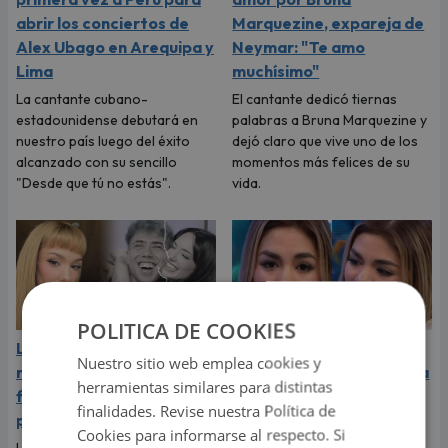
abrir los conciertos de
Marquezine, expareja de
Alex Ubago en Arequipa y
Neymar: "Te amo
Lima
muchísimo"
La cantante cubano-
El cantante dedicó tiernas
estadounidense debutará en
palabras a Bruna Marquezine y
nuestro país luego del éxito
dejó claro que vive uno de los
alcanzado con su sencillo
momentos más felices de su
"Desde que tú no estás".
vida.
POLITICA DE COOKIES
La Joaqui sorprende al
Naldy Saldaña rompió en
Nuestro sitio web emplea cookies y
revelar la inesperada
llanto durante entrevista
herramientas similares para distintas
forma en que Luck Ra
con Magaly Medina y
finalidades. Revise nuestra Política de
puso fin a su romance
exigió justicia
Cookies para informarse al respecto. Si