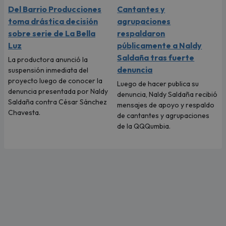
Del Barrio Producciones
Cantantes y
toma drástica decisión
agrupaciones
sobre serie de La Bella
respaldaron
Luz
públicamente a Naldy
Saldaña tras fuerte
La productora anunció la
denuncia
suspensión inmediata del
proyecto luego de conocer la
Luego de hacer publica su
denuncia presentada por Naldy
denuncia, Naldy Saldaña recibió
Saldaña contra César Sánchez
mensajes de apoyo y respaldo
Chavesta.
de cantantes y agrupaciones
de la QQQumbia.