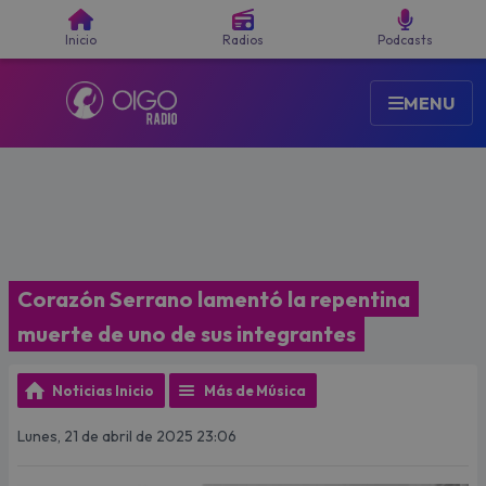
Buscar
Inicio
Radios
Podcasts
MENU
Corazón Serrano lamentó la repentina
muerte de uno de sus integrantes
Noticias Inicio
Más de Música
Lunes, 21 de abril de 2025 23:06