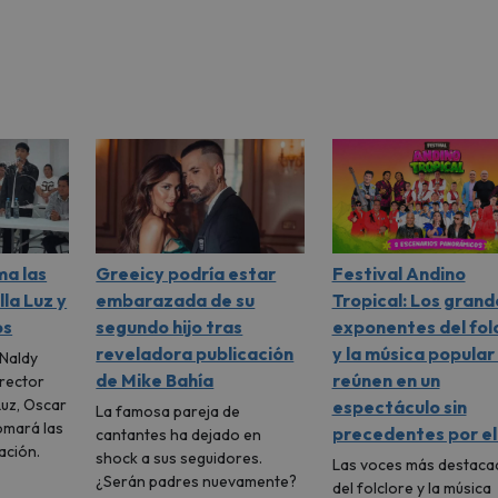
ma las
Greeicy podría estar
Festival Andino
lla Luz y
embarazada de su
Tropical: Los grand
os
segundo hijo tras
exponentes del fol
reveladora publicación
y la música popular
 Naldy
de Mike Bahía
reúnen en un
irector
Luz, Oscar
espectáculo sin
La famosa pareja de
omará las
precedentes por el
cantantes ha dejado en
ación.
shock a sus seguidores.
Las voces más destaca
¿Serán padres nuevamente?
del folclore y la música