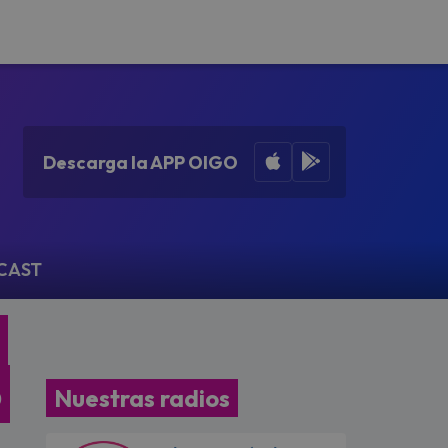
Apple App Store
Google Play
Descarga la APP OIGO
CAST
o
Nuestras radios