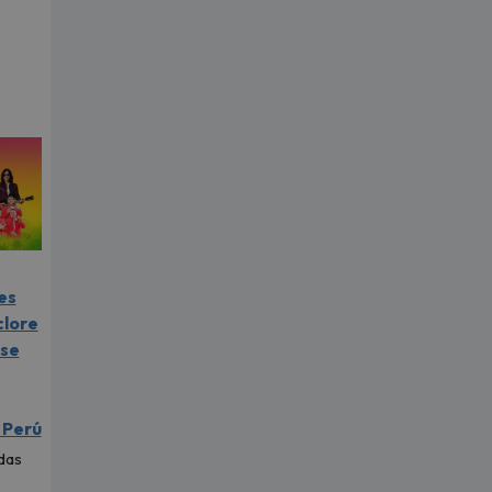
es
clore
 se
 Perú
das