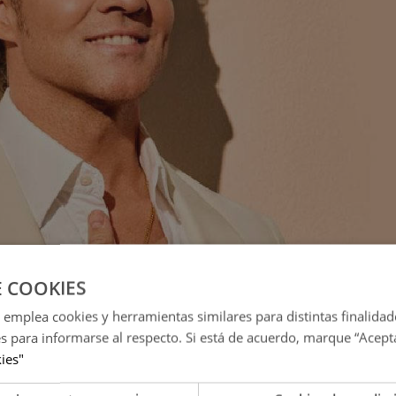
(Foto: Difusión)
E COOKIES
ido musical por los momentos más emblemáticos de su carrera,
 emplea cookies y herramientas similares para distintas finalidad
modernidad en una puesta en escena diseñada para emocionar de
es para informarse al respecto. Si está de acuerdo, marque “Acept
e maría', 'Mi princesa', 'Dígale', 'A partir de hoy' y muchos más ser
kies"
 nivel, visuales impactantes y un despliegue técnico pensado para