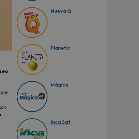
Nueva Q
Planeta
iseo
Mágica
ubre
con
a
Inca Sat