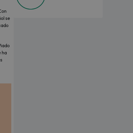
 Con
ñol se
rcado
añado
e ha
ás