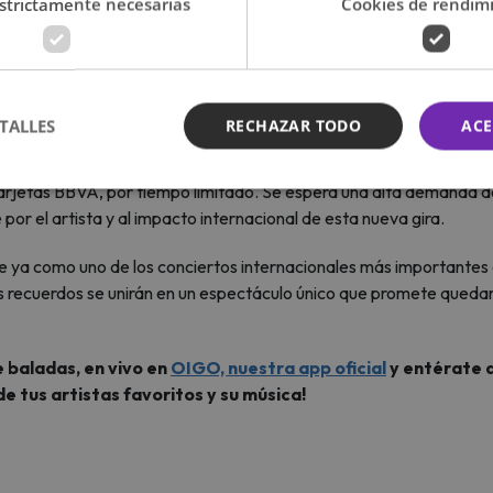
strictamente necesarias
Cookies de rendim
,
David Bisbal
continúa consolidándose como uno de los artistas
l. Su capacidad para reinventarse, mantenerse vigente y conect
iderando escenarios y plataformas musicales alrededor del mundo.
o, y
“TOUR ETERNOS 2026”
no será la excepción.
TALLES
RECHAZAR TODO
ACE
rán disponibles desde el 11 de mayo a partir de las 10:00 am a tra
rjetas BBVA, por tiempo limitado. Se espera una alta demanda 
or el artista y al impacto internacional de esta nueva gira.
de ya como uno de los conciertos internacionales más importantes 
s recuerdos se unirán en un espectáculo único que promete queda
 baladas, en vivo en
OIGO, nuestra app oficial
y entérate d
de tus artistas favoritos y su música!