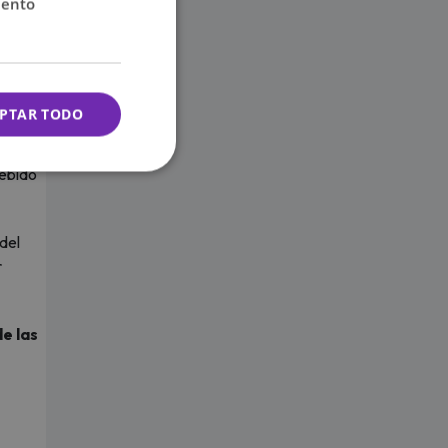
iento
ar con
 Cada
PTAR TODO
vés
debido
del
r
e las