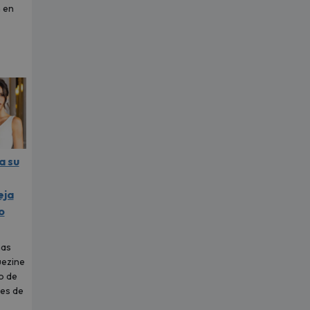
 en
a su
eja
o
nas
uezine
o de
es de