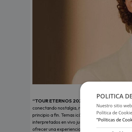
POLITICA D
“TOUR ETERNOS 2026”
representa un recorr
Nuestro sitio web
conectando nostalgia, romanticismo, energía y 
Política de Cooki
principio a fin. Temas icónicos como 'Bulería', 'Av
"Políticas de Coo
interpretados en vivo junto a una banda de primer
ofrecer una experiencia inolvidable.