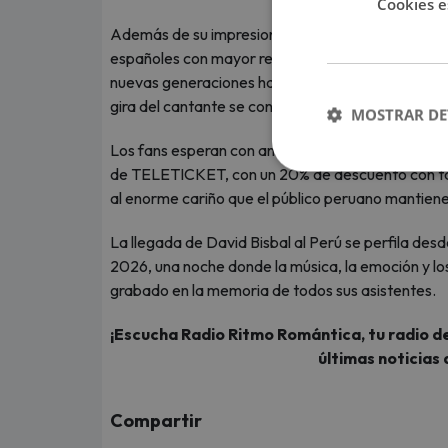
Cookies e
Además de su impresionante trayectoria musical
españoles con mayor reconocimiento internaciona
nuevas generaciones ha sido clave para seguir l
gira del cantante se convierte en un evento masiv
MOSTRAR DE
Los fans esperan con ansias las entradas que esta
de TELETICKET, con un 20% de descuento con ta
al enorme cariño que el público peruano mantiene p
La llegada de David Bisbal al Perú se perfila des
2026, una noche donde la música, la emoción y lo
grabado en la memoria de todos sus asistentes.
¡Escucha Radio Ritmo Romántica, tu radio de
últimas noticias 
Compartir