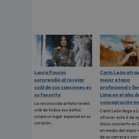
Laura Pausini
Carín León atra
sorprendió al revelar
mejor etapa
cuál de sus canciones es
profesional y lle
su favorita
Lima en el año d
consagración mu
La reconocida artista reveló
cuál de todos sus éxitos
Carín León llega a 
ocupa un lugar especial en su
ofrecer este 6 de a
corazón.
único concierto en 
en medio del mejo
de su carrera y con 