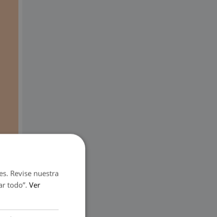
es. Revise nuestra
ar todo”.
Ver
án