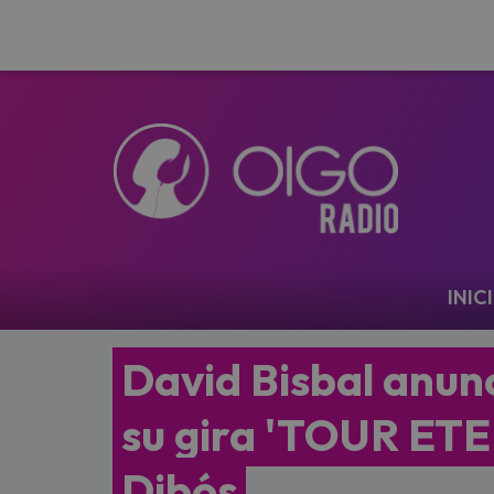
Navegación
INIC
David Bisbal anunc
su gira 'TOUR ETE
Dibós