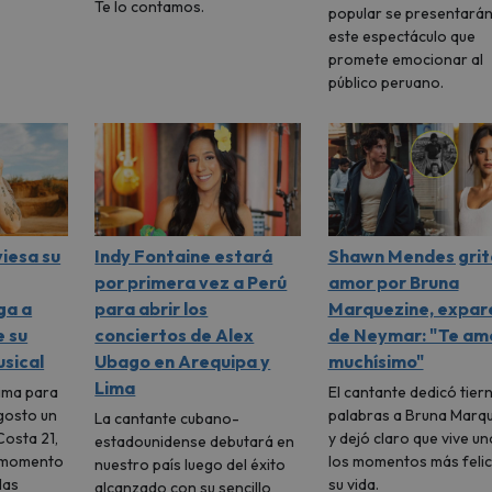
Te lo contamos.
popular se presentarán
este espectáculo que
promete emocionar al
público peruano.
viesa su
Indy Fontaine estará
Shawn Mendes grit
por primera vez a Perú
amor por Bruna
ga a
para abrir los
Marquezine, expar
e su
conciertos de Alex
de Neymar: "Te am
sical
Ubago en Arequipa y
muchísimo"
Lima
Lima para
El cantante dedicó tier
gosto un
palabras a Bruna Marq
La cantante cubano-
Costa 21,
y dejó claro que vive un
estadounidense debutará en
r momento
los momentos más felic
nuestro país luego del éxito
las
su vida.
alcanzado con su sencillo