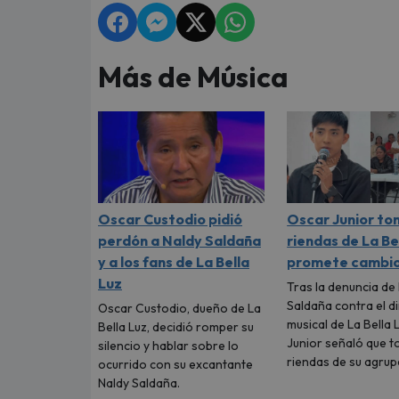
Más de Música
Oscar Custodio pidió
Oscar Junior to
perdón a Naldy Saldaña
riendas de La Be
y a los fans de La Bella
promete cambi
Luz
Tras la denuncia de
Saldaña contra el d
Oscar Custodio, dueño de La
musical de La Bella 
Bella Luz, decidió romper su
Junior señaló que t
silencio y hablar sobre lo
riendas de su agrup
ocurrido con su excantante
Naldy Saldaña.