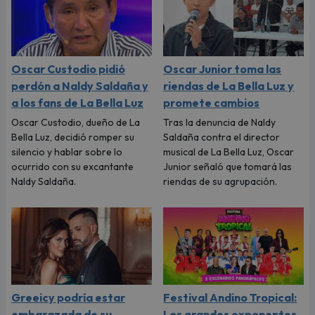
Oscar Custodio pidió
Oscar Junior toma las
perdón a Naldy Saldaña y
riendas de La Bella Luz y
a los fans de La Bella Luz
promete cambios
Oscar Custodio, dueño de La
Tras la denuncia de Naldy
Bella Luz, decidió romper su
Saldaña contra el director
silencio y hablar sobre lo
musical de La Bella Luz, Oscar
ocurrido con su excantante
Junior señaló que tomará las
Naldy Saldaña.
riendas de su agrupación.
Greeicy podría estar
Festival Andino Tropical:
embarazada de su
Los grandes exponentes