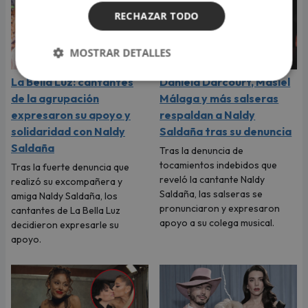
RECHAZAR TODO
MOSTRAR DETALLES
La Bella Luz: cantantes
Daniela Darcourt, Masiel
de la agrupación
Málaga y más salseras
expresaron su apoyo y
respaldan a Naldy
solidaridad con Naldy
Saldaña tras su denuncia
Saldaña
Tras la denuncia de
tocamientos indebidos que
Tras la fuerte denuncia que
reveló la cantante Naldy
realizó su excompañera y
Saldaña, las salseras se
amiga Naldy Saldaña, los
pronunciaron y expresaron
cantantes de La Bella Luz
apoyo a su colega musical.
decidieron expresarle su
apoyo.