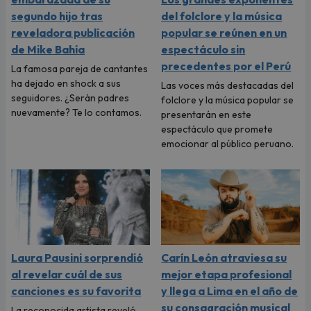
segundo hijo tras
del folclore y la música
reveladora publicación
popular se reúnen en un
de Mike Bahía
espectáculo sin
precedentes por el Perú
La famosa pareja de cantantes
ha dejado en shock a sus
Las voces más destacadas del
seguidores. ¿Serán padres
folclore y la música popular se
nuevamente? Te lo contamos.
presentarán en este
espectáculo que promete
emocionar al público peruano.
Laura Pausini sorprendió
Carín León atraviesa su
al revelar cuál de sus
mejor etapa profesional
canciones es su favorita
y llega a Lima en el año de
su consagración musical
La reconocida artista reveló