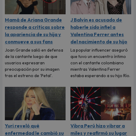
Mamá de Ariana Grande
J Balvin es acusado de
responde a críticas sobre
haberle sido infiel a
la apariencia de su hija y
Valentina Ferrer antes
conmueve a sus fans
del nacimiento de su hijo
Joan Grande salió en defensa
La popular influencer aseguró
de la cantante luego de que
que tuvo un encuentro íntimo
usuarios expresaran
con el cantante colombiano
preocupación por su imagen
mientras Valentina Ferrer
tras el estreno de 'Petal'.
estaba esperando a su hijo Río.
Yuri reveló qué
Vibra Perú hizo vibrar a
enfermedad le cambió su
miles y reafirmó su lugar