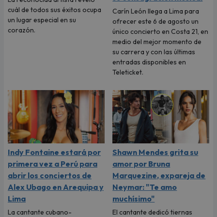
cuál de todos sus éxitos ocupa
Carín León llega a Lima para
un lugar especial en su
ofrecer este 6 de agosto un
corazón.
único concierto en Costa 21, en
medio del mejor momento de
su carrera y con las últimas
entradas disponibles en
Teleticket.
Indy Fontaine estará por
Shawn Mendes grita su
primera vez a Perú para
amor por Bruna
abrir los conciertos de
Marquezine, expareja de
Alex Ubago en Arequipa y
Neymar: "Te amo
Lima
muchísimo"
La cantante cubano-
El cantante dedicó tiernas