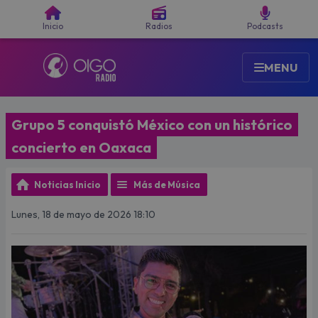
Buscar
Inicio
Radios
Podcasts
MENU
Grupo 5 conquistó México con un histórico
concierto en Oaxaca
Noticias Inicio
Más de Música
Lunes, 18 de mayo de 2026 18:10