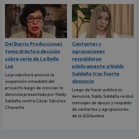
Del Barrio Producciones
Cantantes y
toma drástica decisión
agrupaciones
sobre serie de La Bella
respaldaron
Luz
públicamente a Naldy
Saldaña tras fuerte
La productora anunció la
denuncia
suspensión inmediata del
proyecto luego de conocer la
Luego de hacer publica su
denuncia presentada por Naldy
denuncia, Naldy Saldaña recibió
Saldaña contra César Sánchez
mensajes de apoyo y respaldo
Chavesta.
de cantantes y agrupaciones
de la QQQumbia.