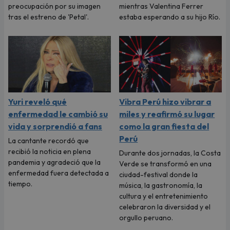
preocupación por su imagen
mientras Valentina Ferrer
tras el estreno de 'Petal'.
estaba esperando a su hijo Río.
Yuri reveló qué
Vibra Perú hizo vibrar a
enfermedad le cambió su
miles y reafirmó su lugar
vida y sorprendió a fans
como la gran fiesta del
Perú
La cantante recordó que
recibió la noticia en plena
Durante dos jornadas, la Costa
pandemia y agradeció que la
Verde se transformó en una
enfermedad fuera detectada a
ciudad-festival donde la
tiempo.
música, la gastronomía, la
cultura y el entretenimiento
celebraron la diversidad y el
orgullo peruano.