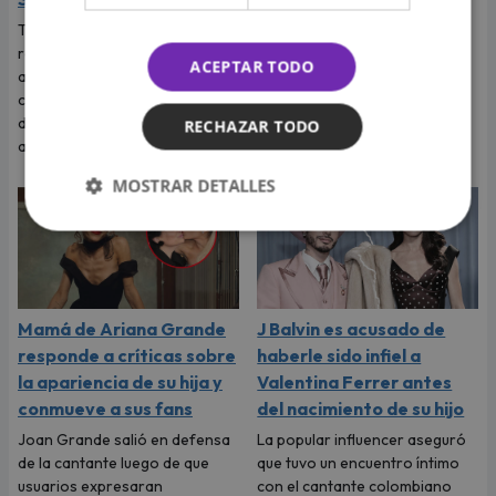
Tras la denuncia de
tocamientos indebidos que
Tras la fuerte denuncia que
reveló la cantante Naldy
realizó su excompañera y
ACEPTAR TODO
Saldaña, las salseras se
amiga Naldy Saldaña, los
pronunciaron y expresaron
cantantes de La Bella Luz
apoyo a su colega musical.
decidieron expresarle su
RECHAZAR TODO
apoyo.
MOSTRAR DETALLES
Mamá de Ariana Grande
J Balvin es acusado de
responde a críticas sobre
haberle sido infiel a
la apariencia de su hija y
Valentina Ferrer antes
conmueve a sus fans
del nacimiento de su hijo
Joan Grande salió en defensa
La popular influencer aseguró
de la cantante luego de que
que tuvo un encuentro íntimo
usuarios expresaran
con el cantante colombiano