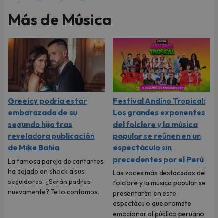
Más de Música
Greeicy podría estar
Festival Andino Tropical:
embarazada de su
Los grandes exponentes
segundo hijo tras
del folclore y la música
reveladora publicación
popular se reúnen en un
de Mike Bahía
espectáculo sin
precedentes por el Perú
La famosa pareja de cantantes
ha dejado en shock a sus
Las voces más destacadas del
seguidores. ¿Serán padres
folclore y la música popular se
nuevamente? Te lo contamos.
presentarán en este
espectáculo que promete
emocionar al público peruano.