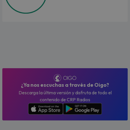
¿Ya nos escuchas a través de Oigo?
Descarga la última versión y disfruta de todo el
contenido de CRP Radios