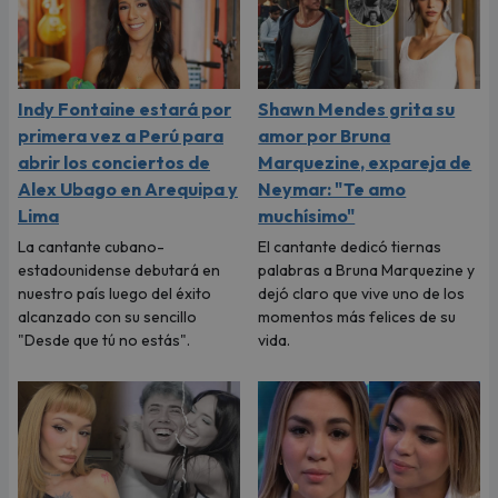
Indy Fontaine estará por
Shawn Mendes grita su
primera vez a Perú para
amor por Bruna
abrir los conciertos de
Marquezine, expareja de
Alex Ubago en Arequipa y
Neymar: "Te amo
Lima
muchísimo"
La cantante cubano-
El cantante dedicó tiernas
estadounidense debutará en
palabras a Bruna Marquezine y
nuestro país luego del éxito
dejó claro que vive uno de los
alcanzado con su sencillo
momentos más felices de su
"Desde que tú no estás".
vida.