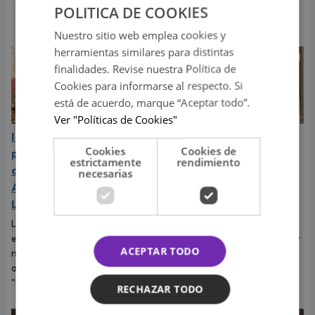
entradas disponibles en
POLITICA DE COOKIES
Teleticket.
Nuestro sitio web emplea cookies y
herramientas similares para distintas
finalidades. Revise nuestra Política de
Cookies para informarse al respecto. Si
está de acuerdo, marque “Aceptar todo”.
Ver "Políticas de Cookies"
Indy Fontaine estará por
Shawn Mendes grita su
Cookies
Cookies de
primera vez a Perú para
amor por Bruna
estrictamente
rendimiento
abrir los conciertos de
Marquezine, expareja de
necesarias
Alex Ubago en Arequipa y
Neymar: "Te amo
Lima
muchísimo"
La cantante cubano-
El cantante dedicó tiernas
estadounidense debutará en
palabras a Bruna Marquezine y
ACEPTAR TODO
nuestro país luego del éxito
dejó claro que vive uno de los
alcanzado con su sencillo
momentos más felices de su
"Desde que tú no estás".
vida.
RECHAZAR TODO