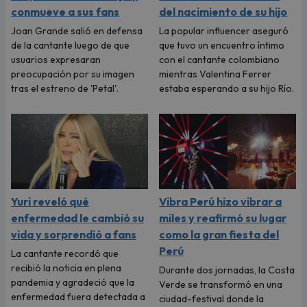
conmueve a sus fans
del nacimiento de su hijo
Joan Grande salió en defensa
La popular influencer aseguró
de la cantante luego de que
que tuvo un encuentro íntimo
usuarios expresaran
con el cantante colombiano
preocupación por su imagen
mientras Valentina Ferrer
tras el estreno de 'Petal'.
estaba esperando a su hijo Río.
Yuri reveló qué
Vibra Perú hizo vibrar a
enfermedad le cambió su
miles y reafirmó su lugar
vida y sorprendió a fans
como la gran fiesta del
Perú
La cantante recordó que
recibió la noticia en plena
Durante dos jornadas, la Costa
pandemia y agradeció que la
Verde se transformó en una
enfermedad fuera detectada a
ciudad-festival donde la