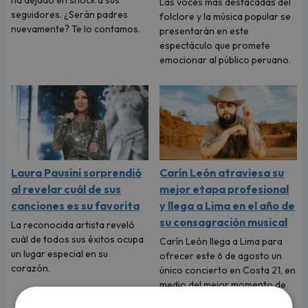
Las voces más destacadas del
seguidores. ¿Serán padres
folclore y la música popular se
nuevamente? Te lo contamos.
presentarán en este
espectáculo que promete
emocionar al público peruano.
Laura Pausini sorprendió
Carín León atraviesa su
al revelar cuál de sus
mejor etapa profesional
canciones es su favorita
y llega a Lima en el año de
su consagración musical
La reconocida artista reveló
cuál de todos sus éxitos ocupa
Carín León llega a Lima para
un lugar especial en su
ofrecer este 6 de agosto un
corazón.
único concierto en Costa 21, en
medio del mejor momento de
su carrera y con las últimas