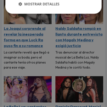
MOSTRAR DETALLES
La Joaqui sorprende al
Naldy Saldaña rompió en
revelar la inesperada
llanto durante entrevista
forma en que Luck Ra
con Magaly Medina y
puso fin a su romance
exigió justicia
La cantante reveló que llegó a
Tras denunciar al director
imaginar su boda, pero el
musical de La Bella Luz, Naldy
cantante tenía otros planes
Saldaña habló con Magaly
para ese viaje.
Medina y le contó todo.
La Bella Luz: cantantes
Daniela Darcourt, Masiel