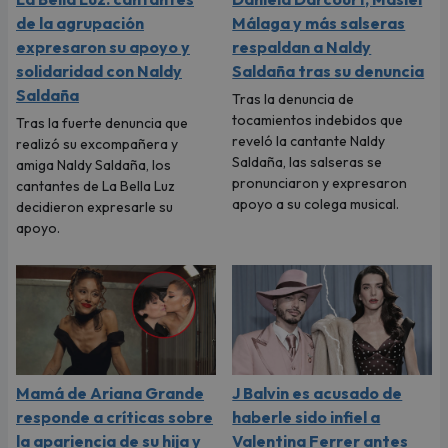
de la agrupación
Málaga y más salseras
expresaron su apoyo y
respaldan a Naldy
solidaridad con Naldy
Saldaña tras su denuncia
Saldaña
Tras la denuncia de
tocamientos indebidos que
Tras la fuerte denuncia que
reveló la cantante Naldy
realizó su excompañera y
Saldaña, las salseras se
amiga Naldy Saldaña, los
pronunciaron y expresaron
cantantes de La Bella Luz
apoyo a su colega musical.
decidieron expresarle su
apoyo.
Mamá de Ariana Grande
J Balvin es acusado de
responde a críticas sobre
haberle sido infiel a
la apariencia de su hija y
Valentina Ferrer antes