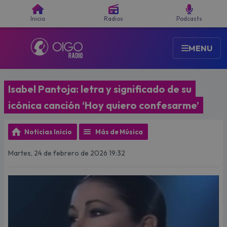
Buscar
Inicio
Radios
Podcasts
MENU
Isabel Pantoja: letra y significado de su
icónica canción ‘Hoy quiero confesarme’
Noticias Inicio
Más de Música
Martes, 24 de febrero de 2026 19:32