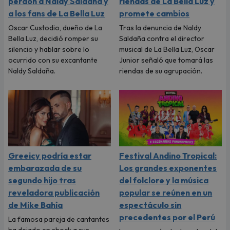
perdón a Naldy Saldaña y
riendas de La Bella Luz y
a los fans de La Bella Luz
promete cambios
Oscar Custodio, dueño de La
Tras la denuncia de Naldy
Bella Luz, decidió romper su
Saldaña contra el director
silencio y hablar sobre lo
musical de La Bella Luz, Oscar
ocurrido con su excantante
Junior señaló que tomará las
Naldy Saldaña.
riendas de su agrupación.
Greeicy podría estar
Festival Andino Tropical:
embarazada de su
Los grandes exponentes
segundo hijo tras
del folclore y la música
reveladora publicación
popular se reúnen en un
de Mike Bahía
espectáculo sin
precedentes por el Perú
La famosa pareja de cantantes
ha dejado en shock a sus