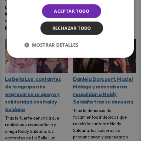
La cantante reveló que llegó a
Tras denunciar al director
ACEPTAR TODO
imaginar su boda, pero el
musical de La Bella Luz, Naldy
cantante tenía otros planes
Saldaña habló con Magaly
para ese viaje.
Medina y le contó todo.
RECHAZAR TODO
MOSTRAR DETALLES
La Bella Luz: cantantes
Daniela Darcourt, Masiel
de la agrupación
Málaga y más salseras
expresaron su apoyo y
respaldan a Naldy
solidaridad con Naldy
Saldaña tras su denuncia
Saldaña
Tras la denuncia de
tocamientos indebidos que
Tras la fuerte denuncia que
reveló la cantante Naldy
realizó su excompañera y
Saldaña, las salseras se
amiga Naldy Saldaña, los
pronunciaron y expresaron
cantantes de La Bella Luz