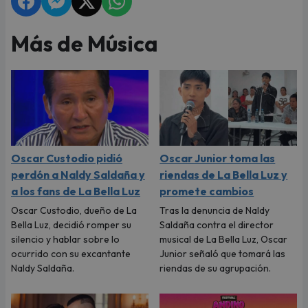
Más de Música
Oscar Custodio pidió
Oscar Junior toma las
perdón a Naldy Saldaña y
riendas de La Bella Luz y
a los fans de La Bella Luz
promete cambios
Oscar Custodio, dueño de La
Tras la denuncia de Naldy
Bella Luz, decidió romper su
Saldaña contra el director
silencio y hablar sobre lo
musical de La Bella Luz, Oscar
ocurrido con su excantante
Junior señaló que tomará las
Naldy Saldaña.
riendas de su agrupación.