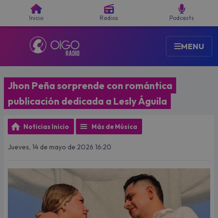
Buscar
Inicio
Radios
Podcasts
MENU
Jhon Peña sorprende con romántica
publicación dedicada a Lesly Águila
Noticias Inicio
Más de Música
Jueves, 14 de mayo de 2026 16:20