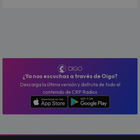
¿Ya nos escuchas a través de Oigo?
Descarga la última versión y disfruta de todo el
contenido de CRP Radios