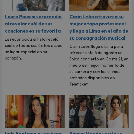
Laura Pausini sorprendió
Carín León atraviesa su
al revelar cuál de sus
mejor etapa profesional
canciones es su favorita
y llega a Lima en el año de
su consagración musical
La reconocida artista reveló
cuál de todos sus éxitos ocupa
Carín León llega a Lima para
un lugar especial en su
ofrecer este 6 de agosto un
corazón.
único concierto en Costa 21, en
medio del mejor momento de
su carrera y con las últimas
entradas disponibles en
Teleticket.
Indy Fontaine estará por
Shawn Mendes grita su