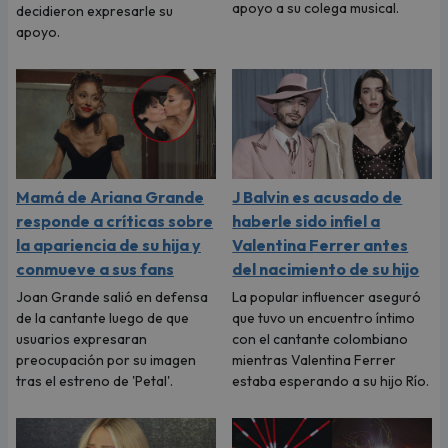
apoyo a su colega musical.
decidieron expresarle su
apoyo.
Mamá de Ariana Grande
J Balvin es acusado de
responde a críticas sobre
haberle sido infiel a
la apariencia de su hija y
Valentina Ferrer antes
conmueve a sus fans
del nacimiento de su hijo
Joan Grande salió en defensa
La popular influencer aseguró
de la cantante luego de que
que tuvo un encuentro íntimo
usuarios expresaran
con el cantante colombiano
preocupación por su imagen
mientras Valentina Ferrer
tras el estreno de 'Petal'.
estaba esperando a su hijo Río.