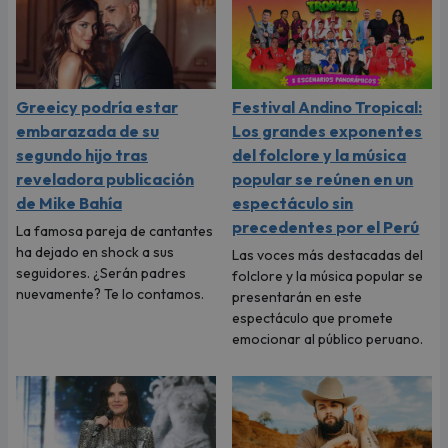
Greeicy podría estar
Festival Andino Tropical:
embarazada de su
Los grandes exponentes
segundo hijo tras
del folclore y la música
reveladora publicación
popular se reúnen en un
de Mike Bahía
espectáculo sin
precedentes por el Perú
La famosa pareja de cantantes
ha dejado en shock a sus
Las voces más destacadas del
seguidores. ¿Serán padres
folclore y la música popular se
nuevamente? Te lo contamos.
presentarán en este
espectáculo que promete
emocionar al público peruano.