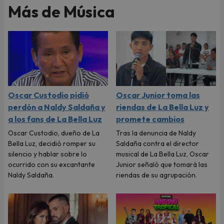
Más de Música
Oscar Custodio pidió
Oscar Junior toma las
perdón a Naldy Saldaña y
riendas de La Bella Luz y
a los fans de La Bella Luz
promete cambios
Oscar Custodio, dueño de La
Tras la denuncia de Naldy
Bella Luz, decidió romper su
Saldaña contra el director
silencio y hablar sobre lo
musical de La Bella Luz, Oscar
ocurrido con su excantante
Junior señaló que tomará las
Naldy Saldaña.
riendas de su agrupación.