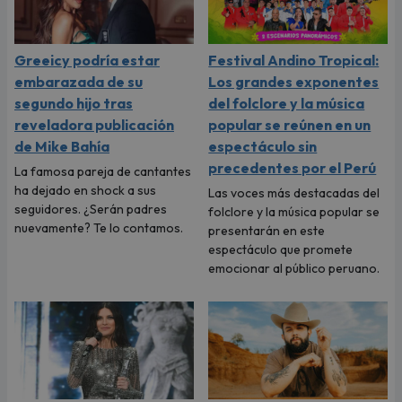
Greeicy podría estar
Festival Andino Tropical:
embarazada de su
Los grandes exponentes
segundo hijo tras
del folclore y la música
reveladora publicación
popular se reúnen en un
de Mike Bahía
espectáculo sin
precedentes por el Perú
La famosa pareja de cantantes
ha dejado en shock a sus
Las voces más destacadas del
seguidores. ¿Serán padres
folclore y la música popular se
nuevamente? Te lo contamos.
presentarán en este
espectáculo que promete
emocionar al público peruano.