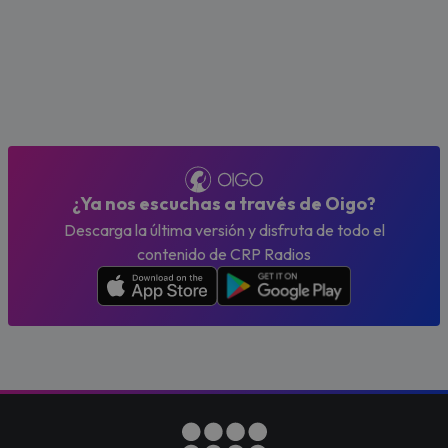
¿Ya nos escuchas a través de Oigo?
Descarga la última versión y disfruta de todo el
contenido de CRP Radios