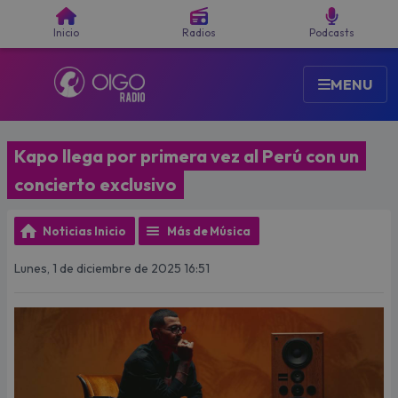
Buscar
Inicio
Radios
Podcasts
MENU
Kapo llega por primera vez al Perú con un
concierto exclusivo
Noticias Inicio
Más de Música
Lunes, 1 de diciembre de 2025 16:51