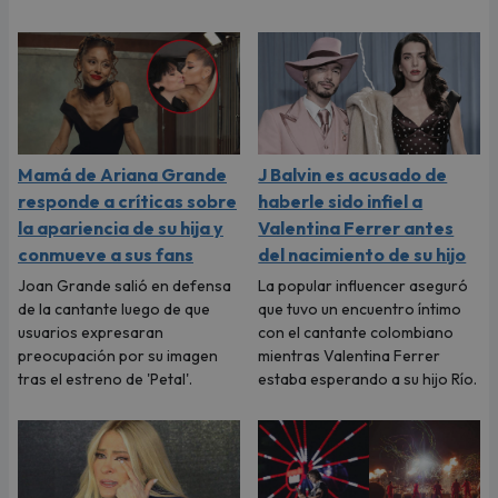
Mamá de Ariana Grande
J Balvin es acusado de
responde a críticas sobre
haberle sido infiel a
la apariencia de su hija y
Valentina Ferrer antes
conmueve a sus fans
del nacimiento de su hijo
Joan Grande salió en defensa
La popular influencer aseguró
de la cantante luego de que
que tuvo un encuentro íntimo
usuarios expresaran
con el cantante colombiano
preocupación por su imagen
mientras Valentina Ferrer
tras el estreno de 'Petal'.
estaba esperando a su hijo Río.