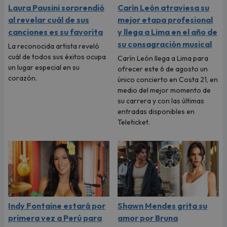
Laura Pausini sorprendió
Carín León atraviesa su
al revelar cuál de sus
mejor etapa profesional
canciones es su favorita
y llega a Lima en el año de
su consagración musical
La reconocida artista reveló
cuál de todos sus éxitos ocupa
Carín León llega a Lima para
un lugar especial en su
ofrecer este 6 de agosto un
corazón.
único concierto en Costa 21, en
medio del mejor momento de
su carrera y con las últimas
entradas disponibles en
Teleticket.
Indy Fontaine estará por
Shawn Mendes grita su
primera vez a Perú para
amor por Bruna