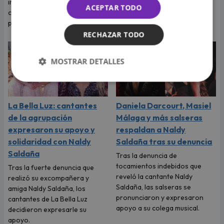
imaginar su boda, pero el
musical de La Bella Luz, Naldy
ACEPTAR TODO
cantante tenía otros planes
Saldaña habló con Magaly
para ese viaje.
Medina y le contó todo.
RECHAZAR TODO
MOSTRAR DETALLES
La Bella Luz: cantantes
Daniela Darcourt, Masiel
de la agrupación
Málaga y más salseras
expresaron su apoyo y
respaldan a Naldy
solidaridad con Naldy
Saldaña tras su denuncia
Saldaña
Tras la denuncia de
tocamientos indebidos que
Tras la fuerte denuncia que
reveló la cantante Naldy
realizó su excompañera y
Saldaña, las salseras se
amiga Naldy Saldaña, los
pronunciaron y expresaron
cantantes de La Bella Luz
apoyo a su colega musical.
decidieron expresarle su
apoyo.