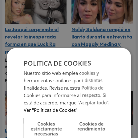
La Joaqui sorprende al
Naldy Saldaña rompió en
revelar la inesperada
llanto durante entrevista
forma en que Luck Ra
con Magaly Medina y
puso fin a su romance
exigió justicia
La cantante reveló que llegó a
Tras denunciar al director
POLITICA DE COOKIES
imaginar su boda, pero el
musical de La Bella Luz, Naldy
Nuestro sitio web emplea cookies y
cantante tenía otros planes
Saldaña habló con Magaly
para ese viaje.
Medina y le contó todo.
herramientas similares para distintas
finalidades. Revise nuestra Política de
Cookies para informarse al respecto. Si
está de acuerdo, marque “Aceptar todo”.
Ver "Políticas de Cookies"
Cookies
Cookies de
estrictamente
rendimiento
La Bella Luz: cantantes
Daniela Darcourt, Masiel
necesarias
de la agrupación
Málaga y más salseras