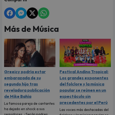
Más de Música
Greeicy podría estar
Festival Andino Tropical:
embarazada de su
Los grandes exponentes
segundo hijo tras
del folclore y la música
reveladora publicación
popular se reúnen en un
de Mike Bahía
espectáculo sin
precedentes por el Perú
La famosa pareja de cantantes
ha dejado en shock a sus
Las voces más destacadas del
seguidores. ¿Serán padres
folclore y la música popular se