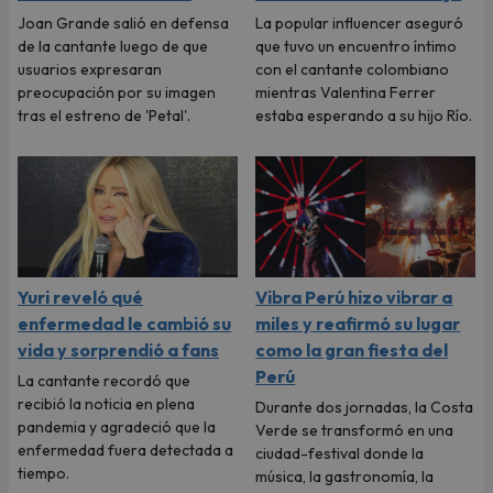
Joan Grande salió en defensa
La popular influencer aseguró
de la cantante luego de que
que tuvo un encuentro íntimo
usuarios expresaran
con el cantante colombiano
preocupación por su imagen
mientras Valentina Ferrer
tras el estreno de 'Petal'.
estaba esperando a su hijo Río.
Yuri reveló qué
Vibra Perú hizo vibrar a
enfermedad le cambió su
miles y reafirmó su lugar
vida y sorprendió a fans
como la gran fiesta del
Perú
La cantante recordó que
recibió la noticia en plena
Durante dos jornadas, la Costa
pandemia y agradeció que la
Verde se transformó en una
enfermedad fuera detectada a
ciudad-festival donde la
tiempo.
música, la gastronomía, la