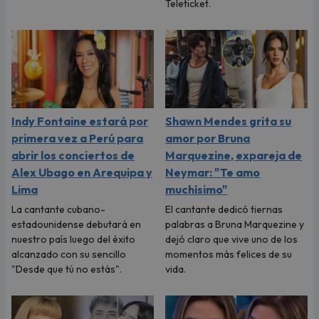
Teleticket.
Indy Fontaine estará por
Shawn Mendes grita su
primera vez a Perú para
amor por Bruna
abrir los conciertos de
Marquezine, expareja de
Alex Ubago en Arequipa y
Neymar: "Te amo
Lima
muchísimo"
La cantante cubano-
El cantante dedicó tiernas
estadounidense debutará en
palabras a Bruna Marquezine y
nuestro país luego del éxito
dejó claro que vive uno de los
alcanzado con su sencillo
momentos más felices de su
"Desde que tú no estás".
vida.