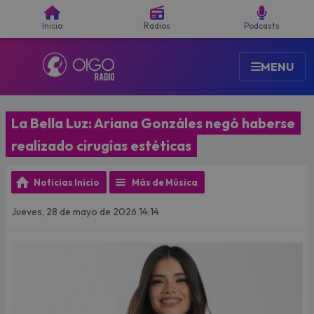
Buscar
Inicio
Radios
Podcasts
MENU
La Bella Luz: Ariana Gonzáles negó haberse
realizado cirugías estéticas
Noticias Inicio
Más de Música
Jueves, 28 de mayo de 2026 14:14