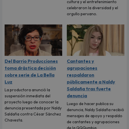
cultura y el entretenimiento
celebraron la diversidad y el
orgullo peruano.
Del Barrio Producciones
Cantantes y
toma drástica decisión
agrupaciones
sobre serie de La Bella
respaldaron
Luz
públicamente a Naldy
Saldaña tras fuerte
La productora anunció la
denuncia
suspensión inmediata del
proyecto luego de conocer la
Luego de hacer publica su
denuncia presentada por Naldy
denuncia, Naldy Saldaña recibió
Saldaña contra César Sánchez
mensajes de apoyo y respaldo
Chavesta.
de cantantes y agrupaciones
de la QQQumbia.