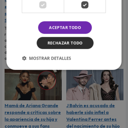
expresaron su apoyo y
respaldan a Naldy
solidaridad con Naldy
Saldaña tras su denuncia
Saldaña
Tras la denuncia de
ACEPTAR TODO
tocamientos indebidos que
Tras la fuerte denuncia que
reveló la cantante Naldy
realizó su excompañera y
Saldaña, las salseras se
amiga Naldy Saldaña, los
RECHAZAR TODO
pronunciaron y expresaron
cantantes de La Bella Luz
apoyo a su colega musical.
decidieron expresarle su
MOSTRAR DETALLES
apoyo.
Mamá de Ariana Grande
J Balvin es acusado de
responde a críticas sobre
haberle sido infiel a
la apariencia de su hija y
Valentina Ferrer antes
conmueve a sus fans
del nacimiento de su hijo