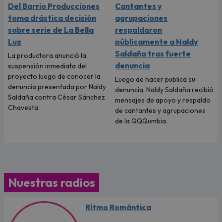
Del Barrio Producciones
Cantantes y
toma drástica decisión
agrupaciones
sobre serie de La Bella
respaldaron
Luz
públicamente a Naldy
Saldaña tras fuerte
La productora anunció la
denuncia
suspensión inmediata del
proyecto luego de conocer la
Luego de hacer publica su
denuncia presentada por Naldy
denuncia, Naldy Saldaña recibió
Saldaña contra César Sánchez
mensajes de apoyo y respaldo
Chavesta.
de cantantes y agrupaciones
de la QQQumbia.
Nuestras radios
Ritmo Romántica