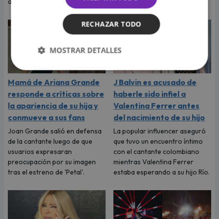
apoyo.
RECHAZAR TODO
MOSTRAR DETALLES
Mamá de Ariana Grande
J Balvin es acusado de
responde a críticas sobre
haberle sido infiel a
la apariencia de su hija y
Valentina Ferrer antes
conmueve a sus fans
del nacimiento de su hijo
Joan Grande salió en defensa
La popular influencer aseguró
de la cantante luego de que
que tuvo un encuentro íntimo
usuarios expresaran
con el cantante colombiano
preocupación por su imagen
mientras Valentina Ferrer
tras el estreno de 'Petal'.
estaba esperando a su hijo Río.