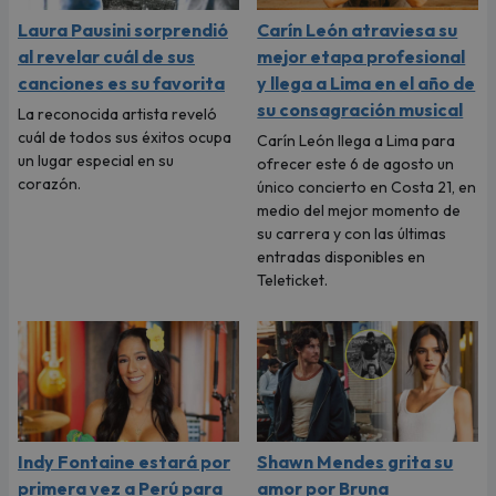
Laura Pausini sorprendió
Carín León atraviesa su
al revelar cuál de sus
mejor etapa profesional
canciones es su favorita
y llega a Lima en el año de
su consagración musical
La reconocida artista reveló
cuál de todos sus éxitos ocupa
Carín León llega a Lima para
un lugar especial en su
ofrecer este 6 de agosto un
corazón.
único concierto en Costa 21, en
medio del mejor momento de
su carrera y con las últimas
entradas disponibles en
Teleticket.
Indy Fontaine estará por
Shawn Mendes grita su
primera vez a Perú para
amor por Bruna