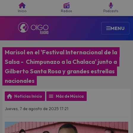
Buscar
Inicio
Radios
Podcasts
MENU
Marisol en el 'Festival Internacional de la
Salsa - Chimpunazo a la Chalaca' junto a
Gilberto Santa Rosa y grandes estrellas
nacionales
Noticias Inicio
Más de Música
Jueves, 7 de agosto de 2025 17:21