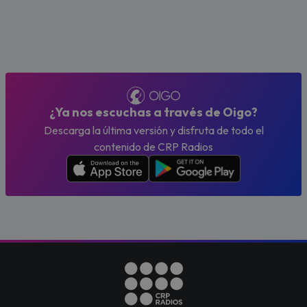
¿Ya nos escuchas a través de Oigo?
Descarga la última versión y disfruta de todo el
contenido de CRP Radios