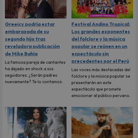
Greeicy podría estar
Festival Andino Tropical:
embarazada de su
Los grandes exponentes
segundo hijo tras
del folclore y la música
reveladora publicación
popular se reúnen en un
de Mike Bahía
espectáculo sin
precedentes por el Perú
La famosa pareja de cantantes
ha dejado en shock a sus
Las voces más destacadas del
seguidores. ¿Serán padres
folclore y la música popular se
nuevamente? Te lo contamos.
presentarán en este
espectáculo que promete
emocionar al público peruano.