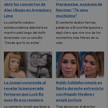
abrir los conciertos de
Marquezine, expareja de
Alex Ubago en Arequipa y
Neymar: "Te amo
Lima
muchísimo"
La cantante cubano-
El cantante dedicó tiernas
estadounidense debutará en
palabras a Bruna Marquezine y
nuestro país luego del éxito
dejó claro que vive uno de los
alcanzado con su sencillo
momentos más felices de su
"Desde que tú no estás".
vida.
La Joaqui sorprende al
Naldy Saldaña rompió en
revelar la inesperada
llanto durante entrevista
forma en que Luck Ra
con Magaly Medina y
puso fin a su romance
exigió justicia
La cantante reveló que llegó a
Tras denunciar al director