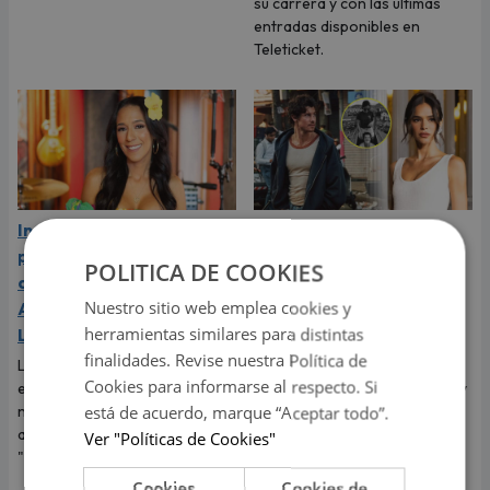
su carrera y con las últimas
entradas disponibles en
Teleticket.
Indy Fontaine estará por
Shawn Mendes grita su
primera vez a Perú para
amor por Bruna
POLITICA DE COOKIES
abrir los conciertos de
Marquezine, expareja de
Nuestro sitio web emplea cookies y
Alex Ubago en Arequipa y
Neymar: "Te amo
herramientas similares para distintas
Lima
muchísimo"
finalidades. Revise nuestra Política de
La cantante cubano-
El cantante dedicó tiernas
Cookies para informarse al respecto. Si
estadounidense debutará en
palabras a Bruna Marquezine y
nuestro país luego del éxito
dejó claro que vive uno de los
está de acuerdo, marque “Aceptar todo”.
alcanzado con su sencillo
momentos más felices de su
Ver "Políticas de Cookies"
"Desde que tú no estás".
vida.
Cookies
Cookies de