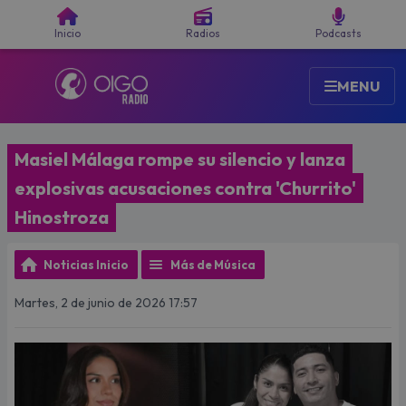
Buscar
Inicio
Radios
Podcasts
MENU
Masiel Málaga rompe su silencio y lanza
explosivas acusaciones contra 'Churrito'
Hinostroza
Noticias Inicio
Más de Música
Martes, 2 de junio de 2026 17:57