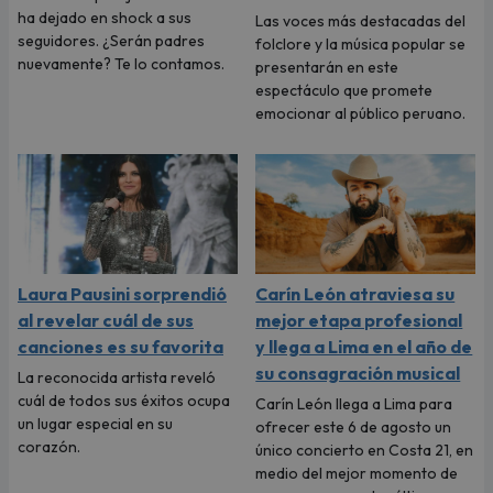
ha dejado en shock a sus
Las voces más destacadas del
seguidores. ¿Serán padres
folclore y la música popular se
nuevamente? Te lo contamos.
presentarán en este
espectáculo que promete
emocionar al público peruano.
Laura Pausini sorprendió
Carín León atraviesa su
al revelar cuál de sus
mejor etapa profesional
canciones es su favorita
y llega a Lima en el año de
su consagración musical
La reconocida artista reveló
cuál de todos sus éxitos ocupa
Carín León llega a Lima para
un lugar especial en su
ofrecer este 6 de agosto un
corazón.
único concierto en Costa 21, en
medio del mejor momento de