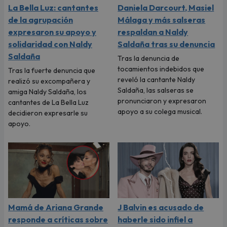
La Bella Luz: cantantes
Daniela Darcourt, Masiel
de la agrupación
Málaga y más salseras
expresaron su apoyo y
respaldan a Naldy
solidaridad con Naldy
Saldaña tras su denuncia
Saldaña
Tras la denuncia de
tocamientos indebidos que
Tras la fuerte denuncia que
reveló la cantante Naldy
realizó su excompañera y
Saldaña, las salseras se
amiga Naldy Saldaña, los
pronunciaron y expresaron
cantantes de La Bella Luz
apoyo a su colega musical.
decidieron expresarle su
apoyo.
Mamá de Ariana Grande
J Balvin es acusado de
responde a críticas sobre
haberle sido infiel a