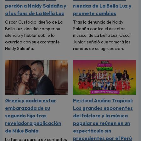
perdón a Naldy Saldaña y
riendas de La Bella Luz y
a los fans de La Bella Luz
promete cambios
Oscar Custodio, dueño de La
Tras la denuncia de Naldy
Bella Luz, decidió romper su
Saldaña contra el director
silencio y hablar sobre lo
musical de La Bella Luz, Oscar
ocurrido con su excantante
Junior señaló que tomará las
Naldy Saldaña.
riendas de su agrupación.
Greeicy podría estar
Festival Andino Tropical:
embarazada de su
Los grandes exponentes
segundo hijo tras
del folclore y la música
reveladora publicación
popular se reúnen en un
de Mike Bahía
espectáculo sin
precedentes por el Perú
La famosa pareja de cantantes