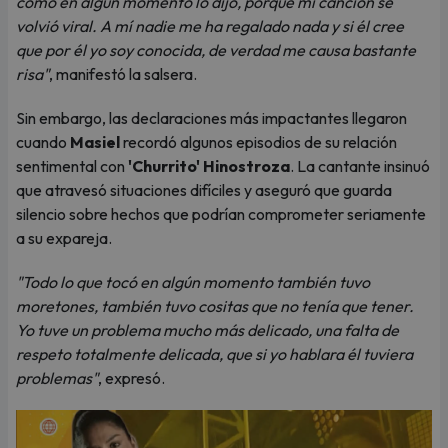
como en algún momento lo dijo, porque mi canción se
volvió viral. A mí nadie me ha regalado nada y si él cree
que por él yo soy conocida, de verdad me causa bastante
risa"
, manifestó la salsera.
Sin embargo, las declaraciones más impactantes llegaron
cuando
Masiel
recordó algunos episodios de su relación
sentimental con
'Churrito' Hinostroza
. La cantante insinuó
que atravesó situaciones difíciles y aseguró que guarda
silencio sobre hechos que podrían comprometer seriamente
a su expareja.
"Todo lo que tocó en algún momento también tuvo
moretones, también tuvo cositas que no tenía que tener.
Yo tuve un problema mucho más delicado, una falta de
respeto totalmente delicada, que si yo hablara él tuviera
problemas"
, expresó.