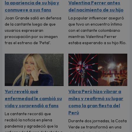
la apariencia de su hija y
Valentina Ferrer antes
conmueve a sus fans
del nacimiento de su hijo
Joan Grande salió en defensa
La popular influencer aseguró
de la cantante luego de que
que tuvo un encuentro íntimo
usuarios expresaran
con el cantante colombiano
preocupación por su imagen
mientras Valentina Ferrer
tras el estreno de 'Petal'.
estaba esperando a su hijo Río.
Yuri reveló qué
Vibra Perú hizo vibrar a
enfermedad le cambió su
miles y reafirmó su lugar
vida y sorprendió a fans
como la gran fiesta del
Perú
La cantante recordó que
recibió la noticia en plena
Durante dos jornadas, la Costa
pandemia y agradeció que la
Verde se transformó en una