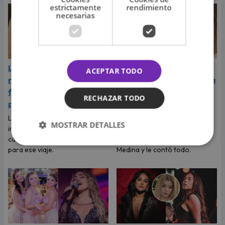
estrictamente
rendimiento
necesarias
La Joaqui sorprende al
Naldy Saldaña rompió en
ACEPTAR TODO
revelar la inesperada
llanto durante entrevista
forma en que Luck Ra
con Magaly Medina y
RECHAZAR TODO
puso fin a su romance
exigió justicia
La cantante reveló que llegó a
Tras denunciar al director
MOSTRAR DETALLES
imaginar su boda, pero el
musical de La Bella Luz, Naldy
cantante tenía otros planes
Saldaña habló con Magaly
para ese viaje.
Medina y le contó todo.