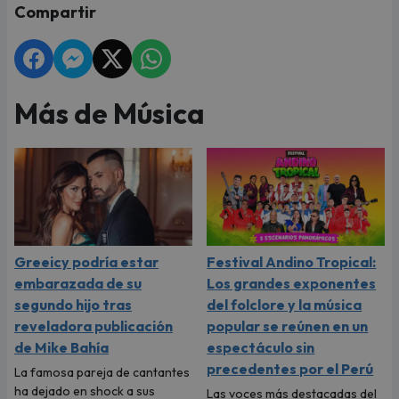
Compartir
Más de Música
Greeicy podría estar
Festival Andino Tropical:
embarazada de su
Los grandes exponentes
segundo hijo tras
del folclore y la música
reveladora publicación
popular se reúnen en un
de Mike Bahía
espectáculo sin
precedentes por el Perú
La famosa pareja de cantantes
ha dejado en shock a sus
Las voces más destacadas del