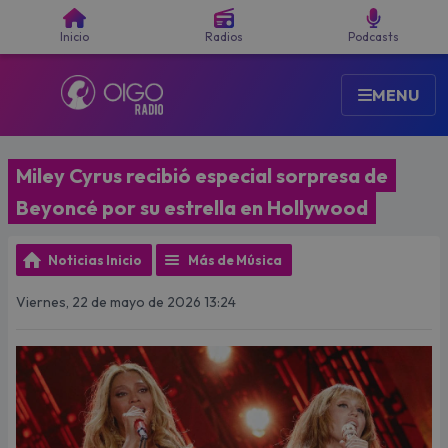
Buscar
Inicio
Radios
Podcasts
MENU
Miley Cyrus recibió especial sorpresa de
Beyoncé por su estrella en Hollywood
Noticias Inicio
Más de Música
Viernes, 22 de mayo de 2026 13:24