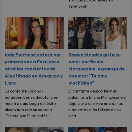
Teleticket.
Indy Fontaine estará por
Shawn Mendes grita su
primera vez a Perú para
amor por Bruna
abrir los conciertos de
Marquezine, expareja de
Alex Ubago en Arequipa y
Neymar: "Te amo
Lima
muchísimo"
La cantante cubano-
El cantante dedicó tiernas
estadounidense debutará en
palabras a Bruna Marquezine y
nuestro país luego del éxito
dejó claro que vive uno de los
alcanzado con su sencillo
momentos más felices de su
"Desde que tú no estás".
vida.