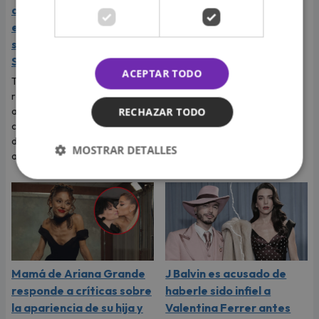
de la agrupación
Málaga y más salseras
expresaron su apoyo y
respaldan a Naldy
solidaridad con Naldy
Saldaña tras su denuncia
Saldaña
Tras la denuncia de
ACEPTAR TODO
tocamientos indebidos que
Tras la fuerte denuncia que
reveló la cantante Naldy
realizó su excompañera y
Saldaña, las salseras se
amiga Naldy Saldaña, los
RECHAZAR TODO
pronunciaron y expresaron
cantantes de La Bella Luz
apoyo a su colega musical.
decidieron expresarle su
MOSTRAR DETALLES
apoyo.
Mamá de Ariana Grande
J Balvin es acusado de
responde a críticas sobre
haberle sido infiel a
la apariencia de su hija y
Valentina Ferrer antes