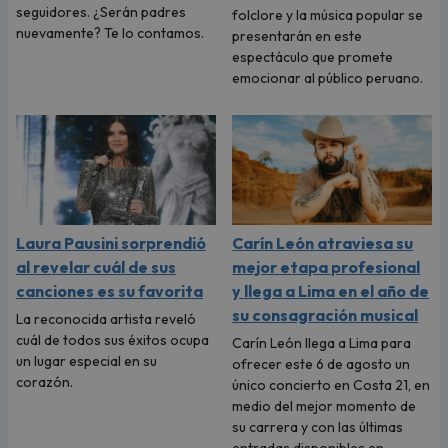
seguidores. ¿Serán padres
folclore y la música popular se
nuevamente? Te lo contamos.
presentarán en este
espectáculo que promete
emocionar al público peruano.
Laura Pausini sorprendió
Carín León atraviesa su
al revelar cuál de sus
mejor etapa profesional
canciones es su favorita
y llega a Lima en el año de
su consagración musical
La reconocida artista reveló
cuál de todos sus éxitos ocupa
Carín León llega a Lima para
un lugar especial en su
ofrecer este 6 de agosto un
corazón.
único concierto en Costa 21, en
medio del mejor momento de
su carrera y con las últimas
entradas disponibles en