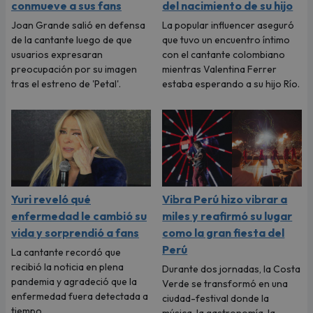
conmueve a sus fans
del nacimiento de su hijo
Joan Grande salió en defensa
La popular influencer aseguró
de la cantante luego de que
que tuvo un encuentro íntimo
usuarios expresaran
con el cantante colombiano
preocupación por su imagen
mientras Valentina Ferrer
tras el estreno de 'Petal'.
estaba esperando a su hijo Río.
Yuri reveló qué
Vibra Perú hizo vibrar a
enfermedad le cambió su
miles y reafirmó su lugar
vida y sorprendió a fans
como la gran fiesta del
Perú
La cantante recordó que
recibió la noticia en plena
Durante dos jornadas, la Costa
pandemia y agradeció que la
Verde se transformó en una
enfermedad fuera detectada a
ciudad-festival donde la
tiempo.
música, la gastronomía, la