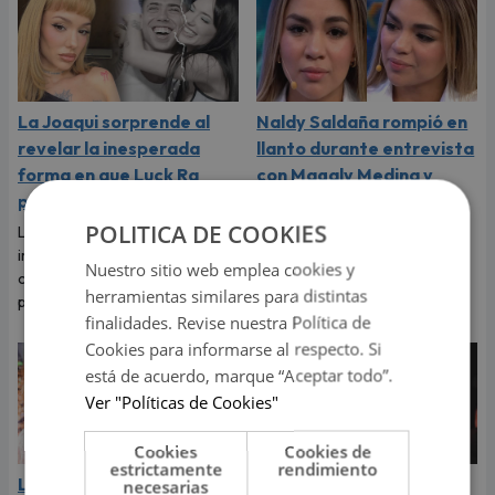
La Joaqui sorprende al
Naldy Saldaña rompió en
revelar la inesperada
llanto durante entrevista
forma en que Luck Ra
con Magaly Medina y
puso fin a su romance
exigió justicia
POLITICA DE COOKIES
La cantante reveló que llegó a
Tras denunciar al director
imaginar su boda, pero el
musical de La Bella Luz, Naldy
Nuestro sitio web emplea cookies y
cantante tenía otros planes
Saldaña habló con Magaly
herramientas similares para distintas
para ese viaje.
Medina y le contó todo.
finalidades. Revise nuestra Política de
Cookies para informarse al respecto. Si
está de acuerdo, marque “Aceptar todo”.
Ver "Políticas de Cookies"
Cookies
Cookies de
estrictamente
rendimiento
La Bella Luz: cantantes
Daniela Darcourt, Masiel
necesarias