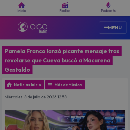
Buscar
Inicio
Radios
Podcasts
MENU
Pamela Franco lanzó picante mensaje tras
revelarse que Cueva buscó a Macarena
Gastaldo
Noticias Inicio
Más de Música
Miércoles, 8 de julio de 2026 12:58