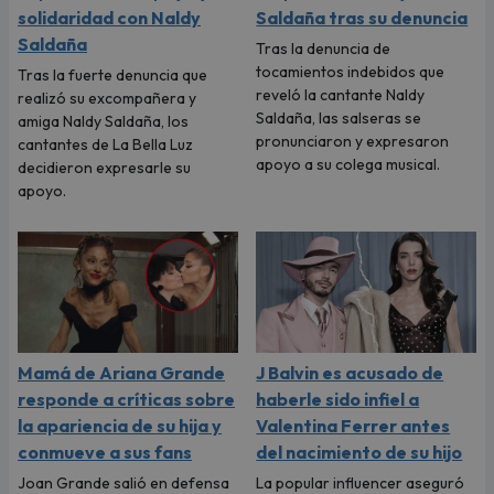
solidaridad con Naldy
Saldaña tras su denuncia
Saldaña
Tras la denuncia de
tocamientos indebidos que
Tras la fuerte denuncia que
reveló la cantante Naldy
realizó su excompañera y
Saldaña, las salseras se
amiga Naldy Saldaña, los
pronunciaron y expresaron
cantantes de La Bella Luz
apoyo a su colega musical.
decidieron expresarle su
apoyo.
Mamá de Ariana Grande
J Balvin es acusado de
responde a críticas sobre
haberle sido infiel a
la apariencia de su hija y
Valentina Ferrer antes
conmueve a sus fans
del nacimiento de su hijo
Joan Grande salió en defensa
La popular influencer aseguró