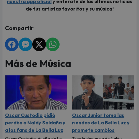
nuestra app oficial
y entérate de las últimas noticias
de tus artistas favoritos y su música!
Compartir
Más de Música
Oscar Custodio pidió
Oscar Junior toma las
perdón a Naldy Saldaña y
riendas de La Bella Luz y
a los fans de La Bella Luz
promete cambios
Oscar Custodio, dueño de La
Tras la denuncia de Naldy