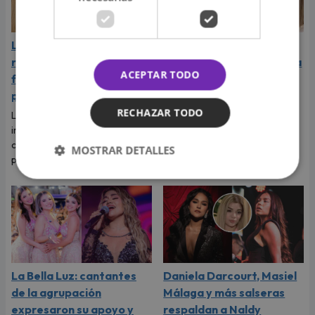
La Joaqui sorprende al
Naldy Saldaña rompió en
revelar la inesperada
llanto durante entrevista
ACEPTAR TODO
forma en que Luck Ra
con Magaly Medina y
puso fin a su romance
exigió justicia
RECHAZAR TODO
La cantante reveló que llegó a
Tras denunciar al director
imaginar su boda, pero el
musical de La Bella Luz, Naldy
cantante tenía otros planes
Saldaña habló con Magaly
MOSTRAR DETALLES
para ese viaje.
Medina y le contó todo.
La Bella Luz: cantantes
Daniela Darcourt, Masiel
de la agrupación
Málaga y más salseras
expresaron su apoyo y
respaldan a Naldy