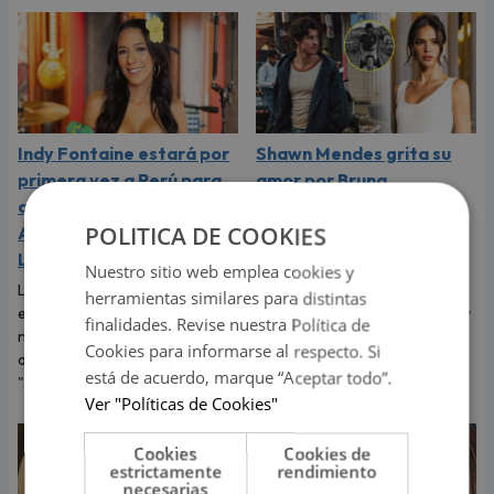
Indy Fontaine estará por
Shawn Mendes grita su
primera vez a Perú para
amor por Bruna
abrir los conciertos de
Marquezine, expareja de
POLITICA DE COOKIES
Alex Ubago en Arequipa y
Neymar: "Te amo
Lima
muchísimo"
Nuestro sitio web emplea cookies y
La cantante cubano-
El cantante dedicó tiernas
herramientas similares para distintas
estadounidense debutará en
palabras a Bruna Marquezine y
finalidades. Revise nuestra Política de
nuestro país luego del éxito
dejó claro que vive uno de los
Cookies para informarse al respecto. Si
alcanzado con su sencillo
momentos más felices de su
está de acuerdo, marque “Aceptar todo”.
"Desde que tú no estás".
vida.
Ver "Políticas de Cookies"
Cookies
Cookies de
estrictamente
rendimiento
necesarias