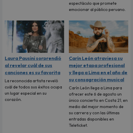
espectáculo que promete
emocionar al público peruano.
Laura Pausini sorprendió
Carín León atraviesa su
al revelar cuál de sus
mejor etapa profesional
canciones es su favorita
y llega a Lima en el año de
su consagración musical
La reconocida artista reveló
cuál de todos sus éxitos ocupa
Carín León llega a Lima para
un lugar especial en su
ofrecer este 6 de agosto un
corazón.
único concierto en Costa 21, en
medio del mejor momento de
su carrera y con las últimas
entradas disponibles en
Teleticket.