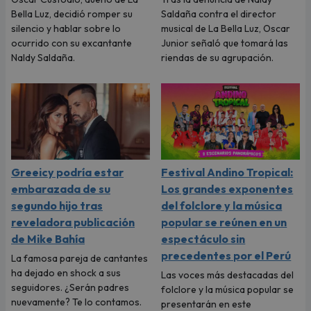
Bella Luz, decidió romper su
Saldaña contra el director
silencio y hablar sobre lo
musical de La Bella Luz, Oscar
ocurrido con su excantante
Junior señaló que tomará las
Naldy Saldaña.
riendas de su agrupación.
Greeicy podría estar
Festival Andino Tropical:
embarazada de su
Los grandes exponentes
segundo hijo tras
del folclore y la música
reveladora publicación
popular se reúnen en un
de Mike Bahía
espectáculo sin
precedentes por el Perú
La famosa pareja de cantantes
ha dejado en shock a sus
Las voces más destacadas del
seguidores. ¿Serán padres
folclore y la música popular se
nuevamente? Te lo contamos.
presentarán en este