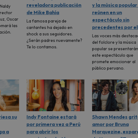
reveladora publicación
y la música popular
 Naldy
de Mike Bahía
reúnen en un
irector
Luz, Oscar
espectáculo sin
La famosa pareja de
omará las
precedentes por el
cantantes ha dejado en
ación.
shock a sus seguidores.
Las voces más destaca
¿Serán padres nuevamente?
del folclore y la música
Te lo contamos.
popular se presentarán
este espectáculo que
promete emocionar al
público peruano.
viesa su
Indy Fontaine estará
Shawn Mendes grit
por primera vez a Perú
amor por Bruna
ga a
para abrir los
Marquezine, expar