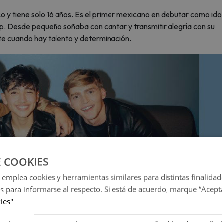
o y tiene solo 16 años. Es el primer mexicano en debutar como ido
p. Desde pequeño soñaba con cantar y transmitir alegría con su
ite cuando hay talento y determinación.
E COOKIES
 emplea cookies y herramientas similares para distintas finalidad
es para informarse al respecto. Si está de acuerdo, marque “Acept
kies"