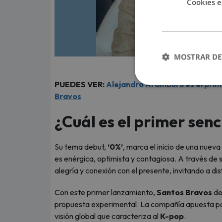
Cookies e
MOSTRAR DE
PUEDES VER:
Alejandro Aramburú es el prim
Bravos
¿Cuál es el primer senc
Su tema debut,
‘0%’
, marca el inicio de una nueva
es enérgica, optimista y contagiosa. A través de s
alegría y conexión con el presente, invitando a d
Con este primer lanzamiento,
Santos Bravos
de
propuesta experimental. La compañía apuesta por 
visión global que caracteriza al
K-pop
.