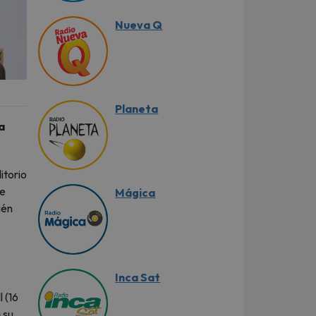
Nueva Q
Planeta
a
itorio
de
Mágica
ién
Inca Sat
 (16
 su