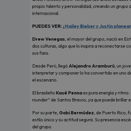
propio talento y personalidad, creando un grupo d
internacional.
PUEDES VER:
¿Hailey Bieber y Justin planea
Drew Venegas
, el mayor del grupo, nació en Est
dos culturas, algo que lo inspira a reconectarse c
sus fans.
Desde Perú, llegó
Alejandro Aramburú
, un jov
interpretar y componer lo ha convertido en uno de
el escenario.
El brasileño
Kauê Penna
es pura energía y ritmo. 
rounder” de Santos Bravos, ya que puede brillar en
Por su parte,
Gabi Bermúdez
, de Puerto Rico, f
estilo único y su actitud segura. Su presencia esc
del grupo.