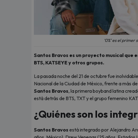
‘0%’ es el primer 
Santos Bravos es un proyecto musical que e
BTS, KATSEYE y otros grupos.
La pasada noche del 21 de octubre fue inolvidable 
Nacional de la Ciudad de México, frente a más de 
Santos Bravos
, la primera boyband latina crea
está detrás de BTS, TXT y el grupo femenino KA
¿Quiénes son los integ
Santos Bravos
está integrado por Alejandro Aram
años, México), Drew Venegas (25 años, Estados U