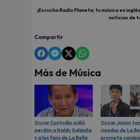
¡Escucha Radio Planeta, tu música en inglés
noticias de t
Compartir
Más de Música
Oscar Custodio pidió
Oscar Junior to
perdón a Naldy Saldaña
riendas de La Be
y a los fans de La Bella
promete cambi