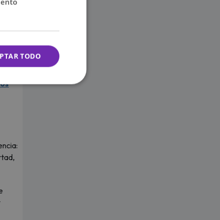
iento
PTAR TODO
tos
encia:
rtad,
e
y