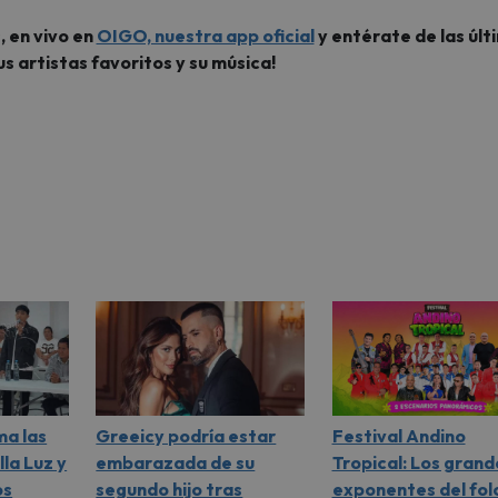
, en vivo en
OIGO, nuestra app oficial
y entérate de las últ
us artistas favoritos y su música!
ma las
Greeicy podría estar
Festival Andino
lla Luz y
embarazada de su
Tropical: Los grand
os
segundo hijo tras
exponentes del fol