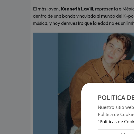
El más joven,
Kenneth Lavíll
, representa a Méxic
dentro de una banda vinculada al mundo del K-po
música, y hoy demuestra que la edad no es un lím
POLITICA D
Nuestro sitio web
Política de Cooki
"Políticas de Coo