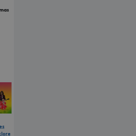
imas
es
clore