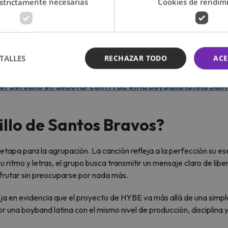
strictamente necesarias
Cookies de rendim
TALLES
RECHAZAR TODO
ACE
(Foto: Instagram)
er peruano en debutar con HYBE en la boyband latina San
illo de Santos Bravos?
 etapa para la agrupación. La canción refleja a la perfección su es
u ritmo y letras, el grupo busca transmitir un mensaje claro de libe
isfrutar sin preocuparse por nada más.
ja en evidencia que el proyecto de HYBE va más allá de una simpl
una boyband latina con el mismo nivel de producción, disciplina 