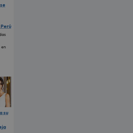
 se
 Perú
das
 en
a su
eja