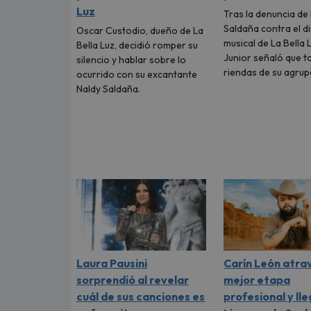
Luz
Tras la denuncia de
Saldaña contra el d
Oscar Custodio, dueño de La
musical de La Bella 
Bella Luz, decidió romper su
Junior señaló que t
silencio y hablar sobre lo
riendas de su agrup
ocurrido con su excantante
Naldy Saldaña.
Laura Pausini
Carín León atra
sorprendió al revelar
mejor etapa
cuál de sus canciones es
profesional y lle