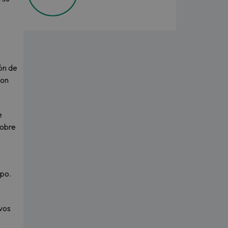
ión de
con
e
sobre
upo.
ivos