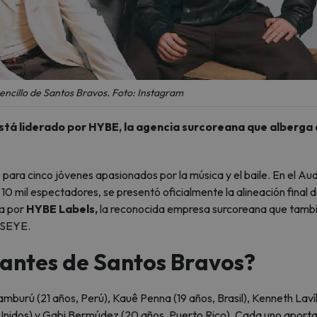
sencillo de Santos Bravos. Foto: Instagram
stá liderado por HYBE, la agencia surcoreana que alberga 
para cinco jóvenes apasionados por la música y el baile. En el Aud
10 mil espectadores, se presentó oficialmente la alineación final 
da por
HYBE Labels,
la reconocida empresa surcoreana que tamb
TSEYE.
rantes de Santos Bravos?
burú (21 años, Perú), Kauê Penna (19 años, Brasil), Kenneth Lavíll
nidos) y Gabi Bermúdez (20 años, Puerto Rico). Cada uno aporta