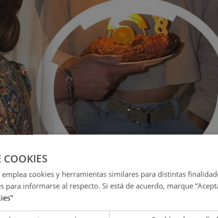
E COOKIES
 emplea cookies y herramientas similares para distintas finalidad
 Karla Tarazona/ Instagram)
es para informarse al respecto. Si está de acuerdo, marque “Acept
kies"
aron a las cantantes “molestosas” que les hacen stickers