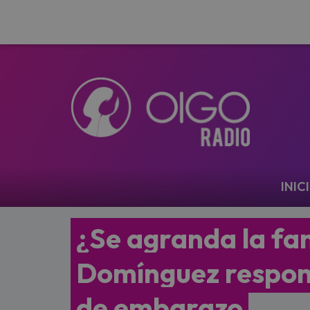
Navegación
INIC
¿Se agranda la fam
Domínguez respon
de embarazo