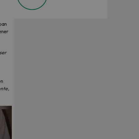
aban
ener
ser
en
nte,