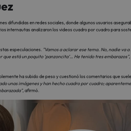
uez
nes difundidas en redes sociales, donde algunos usuarios asegur
rios internautas analizaron los videos cuadro por cuadro para sost
stas especulaciones.
"Vamos a aclarar ese tema. No, nadie va a 
er que está un poquito ‘panzoncita’… He tenido tres embarazos"
,
implemente ha subido de peso y cuestionó los comentarios que suel
ado unas imágenes y han hecho cuadro por cuadro; aparenteme
embarazada"
, afirmó.