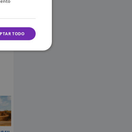
iento
icias
PTAR TODO
sa su