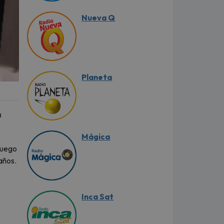
Nueva Q
Planeta
a
Mágica
 luego
años.
Inca Sat