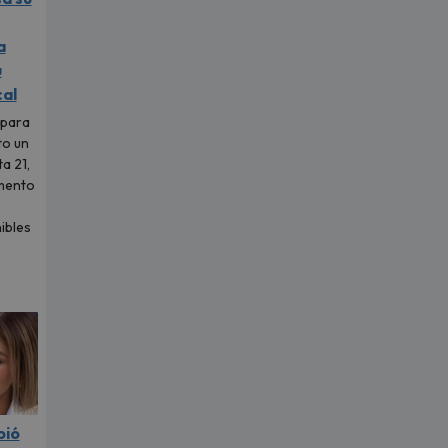
a
u
al
 para
to un
a 21,
mento
ibles
pió