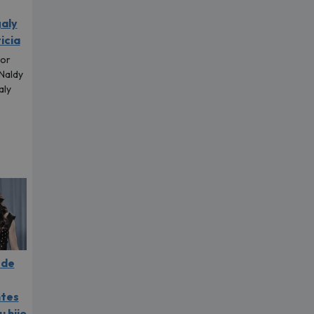
aly
icia
tor
 Naldy
aly
.
 de
ntes
u hijo