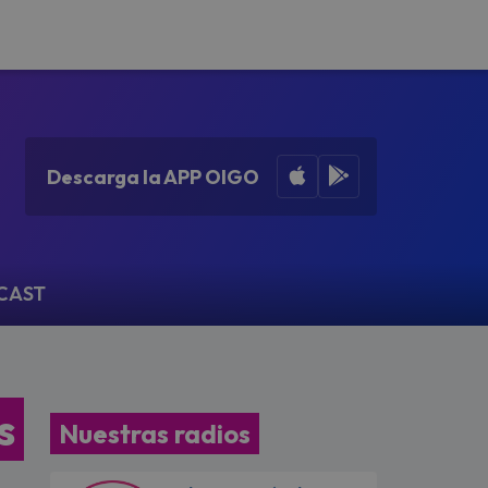
Apple App Store
Google Play
Descarga la APP OIGO
CAST
s
Nuestras radios