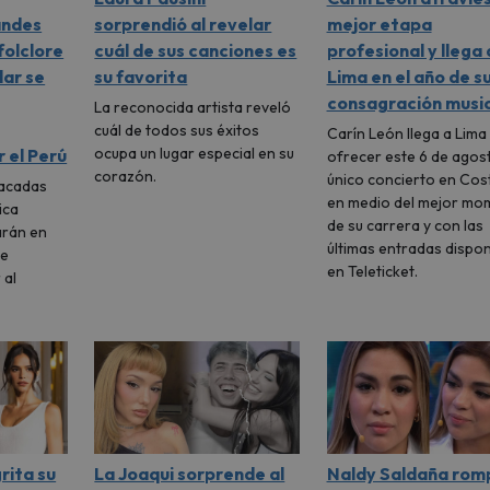
andes
sorprendió al revelar
mejor etapa
folclore
cuál de sus canciones es
profesional y llega 
lar se
su favorita
Lima en el año de s
consagración music
La reconocida artista reveló
cuál de todos sus éxitos
Carín León llega a Lima
ocupa un lugar especial en su
 el Perú
ofrecer este 6 de agos
corazón.
único concierto en Cost
tacadas
en medio del mejor mo
ica
de su carrera y con las
arán en
últimas entradas dispon
ue
en Teleticket.
 al
rita su
La Joaqui sorprende al
Naldy Saldaña rom