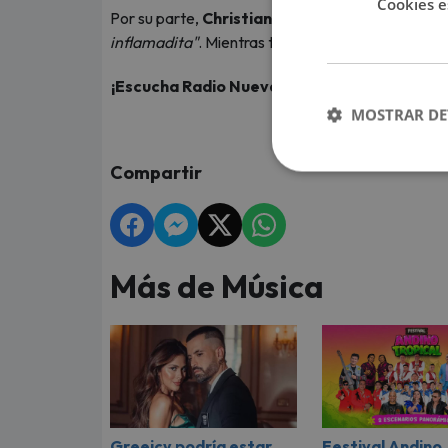
Cookies e
Por su parte,
Christian Domínguez
también tom
inflamadita"
. Mientras tanto, Karla reiteró su i
¡Escucha Radio Nueva Q, QQQumbia,
en viv
de tus ar
MOSTRAR DE
Compartir
Más de Música
Greeicy podría estar
Festival Andino