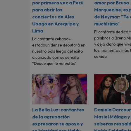
por primera vez a Perú
amor por Bruna
para abrir los
Marquezine, ex
conciertos de Alex
de Neymar: "Te
Ubago en Arequipa y
muchísimo"
Lima
El cantante dedicó 
palabras a Bruna M
La cantante cubano-
y dejó claro que viv
estadounidense debutará en
los momentos más f
nuestro país luego del éxito
su vida.
alcanzado con su sencillo
"Desde que tú no estás".
La Bella Luz: cantantes
Daniela Darcour
de la agrupación
Masiel Málaga y
expresaron su apoyo y
salseras respal
solidaridad con Naldy
Naldy Saldaña t