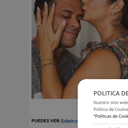
POLITICA D
Nuestro sitio web
(Foto:
Política de Cooki
"Políticas de Coo
PUEDES VER:
Edwin y Leodan Guerrero delat