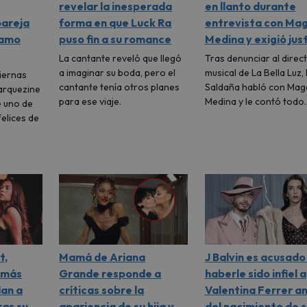
revelar la inesperada
en llanto durante
pareja
forma en que Luck Ra
entrevista con Mag
 amo
puso fin a su romance
Medina y exigió just
La cantante reveló que llegó
Tras denunciar al direc
a imaginar su boda, pero el
musical de La Bella Luz,
tiernas
cantante tenía otros planes
Saldaña habló con Mag
arquezine
para ese viaje.
Medina y le contó todo
e uno de
elices de
t,
Mamá de Ariana
J Balvin es acusado
 más
Grande responde a
haberle sido infiel a
dan a
críticas sobre la
Valentina Ferrer a
ras su
apariencia de su hija y
del nacimiento de s