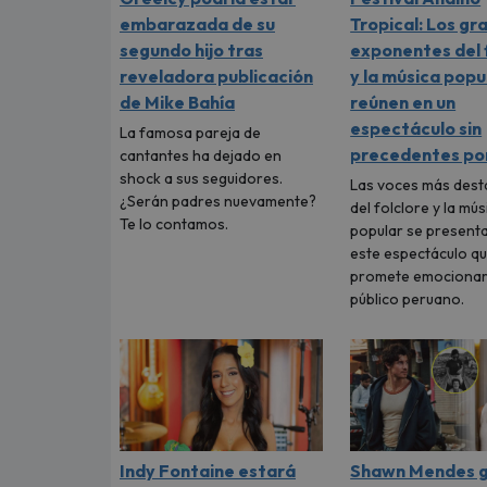
embarazada de su
Tropical: Los gr
segundo hijo tras
exponentes del 
reveladora publicación
y la música popu
de Mike Bahía
reúnen en un
espectáculo sin
La famosa pareja de
precedentes por
cantantes ha dejado en
shock a sus seguidores.
Las voces más des
¿Serán padres nuevamente?
del folclore y la mús
Te lo contamos.
popular se present
este espectáculo q
promete emocionar
público peruano.
Indy Fontaine estará
Shawn Mendes g