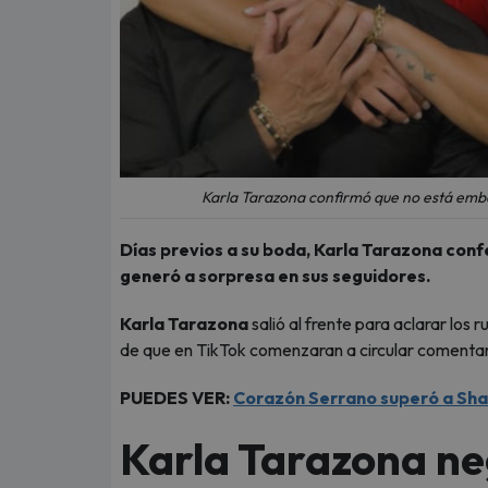
Karla Tarazona confirmó que no está emba
Días previos a su boda, Karla Tarazona con
generó a sorpresa en sus seguidores.
Karla Tarazona
salió al frente para aclarar lo
de que en TikTok comenzaran a circular comentari
PUEDES VER:
Corazón Serrano superó a Shaki
Karla Tarazona n