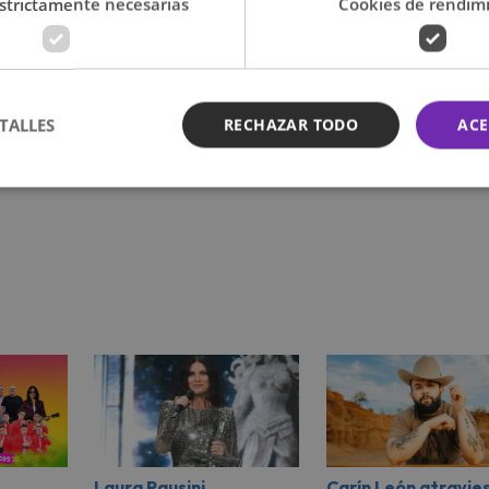
strictamente necesarias
Cookies de rendim
ó con humor las especulaciones y comentó entre risas:
"No, estás
ncomodidad por este tipo de comentarios en redes sociales.
o en OIGO, nuestra app oficial
y entérate de las últimas not
tistas favoritos y su música!
TALLES
RECHAZAR TODO
ACE
Laura Pausini
Carín León atravie