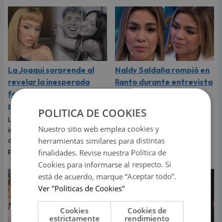
La Joaqui sorprende al
Naldy Saldaña rompió en
revelar la inesperada
llanto durante entrevista
forma en que Luck Ra
con Magaly Medina y
puso fin a su romance
exigió justicia
POLITICA DE COOKIES
La cantante reveló que llegó a
Tras denunciar al director
Nuestro sitio web emplea cookies y
imaginar su boda, pero el
musical de La Bella Luz, Naldy
herramientas similares para distintas
cantante tenía otros planes
Saldaña habló con Magaly
para ese viaje.
Medina y le contó todo.
finalidades. Revise nuestra Política de
Cookies para informarse al respecto. Si
está de acuerdo, marque “Aceptar todo”.
Ver "Políticas de Cookies"
Cookies
Cookies de
estrictamente
rendimiento