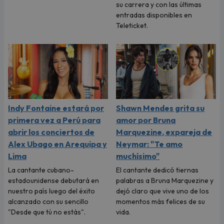
su carrera y con las últimas
entradas disponibles en
Teleticket.
Indy Fontaine estará por
Shawn Mendes grita su
primera vez a Perú para
amor por Bruna
abrir los conciertos de
Marquezine, expareja de
Alex Ubago en Arequipa y
Neymar: "Te amo
Lima
muchísimo"
La cantante cubano-
El cantante dedicó tiernas
estadounidense debutará en
palabras a Bruna Marquezine y
nuestro país luego del éxito
dejó claro que vive uno de los
alcanzado con su sencillo
momentos más felices de su
"Desde que tú no estás".
vida.