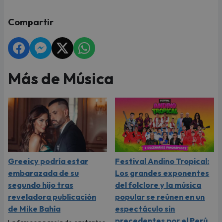
Compartir
Más de Música
Greeicy podría estar
Festival Andino Tropical:
embarazada de su
Los grandes exponentes
segundo hijo tras
del folclore y la música
reveladora publicación
popular se reúnen en un
de Mike Bahía
espectáculo sin
precedentes por el Perú