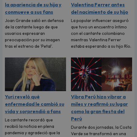
la apariencia de su hija y
Valentina Ferrer antes
conmueve a sus fans
del nacimiento de su hijo
Joan Grande salió en defensa
La popular influencer aseguró
de la cantante luego de que
que tuvo un encuentro íntimo
usuarios expresaran
con el cantante colombiano
preocupación por su imagen
mientras Valentina Ferrer
tras el estreno de 'Petal'.
estaba esperando a su hijo Río.
Yuri reveló qué
Vibra Perú hizo vibrar a
enfermedad le cambió su
miles y reafirmó su lugar
vida y sorprendió a fans
como la gran fiesta del
Perú
La cantante recordó que
recibió la noticia en plena
Durante dos jornadas, la Costa
pandemia y agradeció que la
Verde se transformó en una