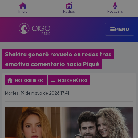
Buscar
Inicio
Radios
Podcasts
MENU
Shakira generó revuelo en redes tras
emotivo comentario hacia Piqué
Noticias Inicio
Más de Música
Martes, 19 de mayo de 2026 17:41