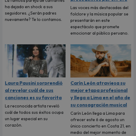
La famosa pareja de cantantes
ha dejado en shock a sus
Las voces más destacadas del
seguidores. ¿Serán padres
folclore y la música popular se
nuevamente? Te lo contamos.
presentarán en este
espectáculo que promete
emocionar al público peruano.
Laura Pausini sorprendió
Carín León atraviesa su
al revelar cuál de sus
mejor etapa profesional
canciones es su favorita
y llega a Lima en el año de
su consagración musical
La reconocida artista reveló
cuál de todos sus éxitos ocupa
Carín León llega a Lima para
un lugar especial en su
ofrecer este 6 de agosto un
corazón.
único concierto en Costa 21, en
medio del mejor momento de