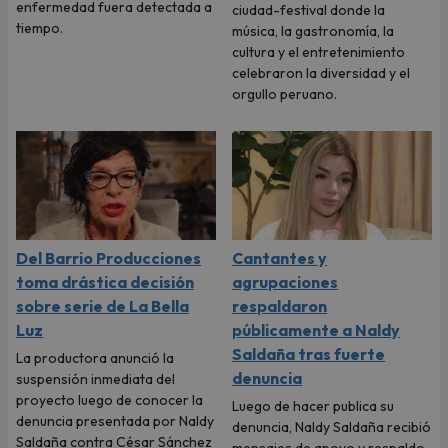
enfermedad fuera detectada a
ciudad-festival donde la
tiempo.
música, la gastronomía, la
cultura y el entretenimiento
celebraron la diversidad y el
orgullo peruano.
Del Barrio Producciones
Cantantes y
toma drástica decisión
agrupaciones
sobre serie de La Bella
respaldaron
Luz
públicamente a Naldy
Saldaña tras fuerte
La productora anunció la
denuncia
suspensión inmediata del
proyecto luego de conocer la
Luego de hacer publica su
denuncia presentada por Naldy
denuncia, Naldy Saldaña recibió
Saldaña contra César Sánchez