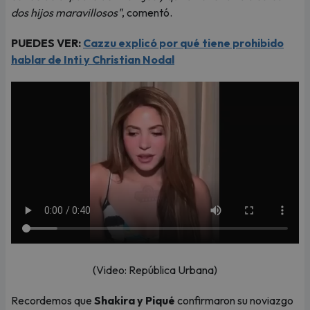
dos hijos maravillosos"
, comentó.
PUEDES VER:
Cazzu explicó por qué tiene prohibido
hablar de Inti y Christian Nodal
(Video: República Urbana)
Recordemos que
Shakira y Piqué
confirmaron su noviazgo