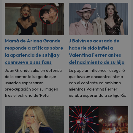
Mamá de Ariana Grande
J Balvin es acusado de
responde a críticas sobre
haberle sido infiel a
la apariencia de su hija y
Valentina Ferrer antes
conmueve a sus fans
del nacimiento de su hijo
Joan Grande salió en defensa
La popular influencer aseguró
de la cantante luego de que
que tuvo un encuentro íntimo
usuarios expresaran
con el cantante colombiano
preocupación por su imagen
mientras Valentina Ferrer
tras el estreno de 'Petal'.
estaba esperando a su hijo Río.