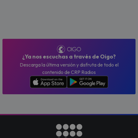
¿Ya nos escuchas a través de Oigo?
Descarga la última versión y disfruta de todo el
contenido de CRP Radios