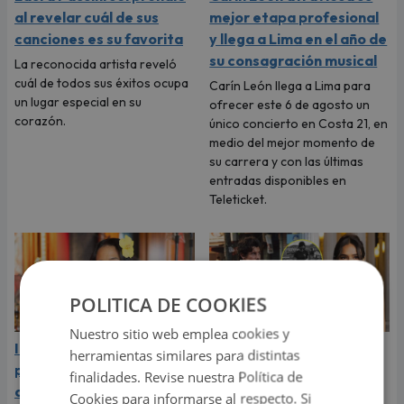
al revelar cuál de sus
mejor etapa profesional
canciones es su favorita
y llega a Lima en el año de
su consagración musical
La reconocida artista reveló
cuál de todos sus éxitos ocupa
Carín León llega a Lima para
un lugar especial en su
ofrecer este 6 de agosto un
corazón.
único concierto en Costa 21, en
medio del mejor momento de
su carrera y con las últimas
entradas disponibles en
Teleticket.
POLITICA DE COOKIES
Nuestro sitio web emplea cookies y
Indy Fontaine estará por
Shawn Mendes grita su
herramientas similares para distintas
primera vez a Perú para
amor por Bruna
finalidades. Revise nuestra Política de
abrir los conciertos de
Marquezine, expareja de
Cookies para informarse al respecto. Si