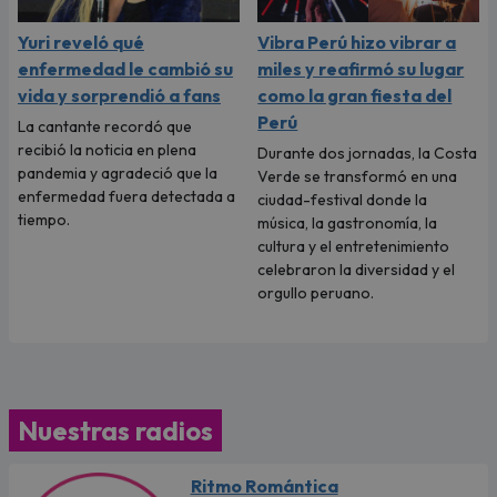
Yuri reveló qué
Vibra Perú hizo vibrar a
enfermedad le cambió su
miles y reafirmó su lugar
vida y sorprendió a fans
como la gran fiesta del
Perú
La cantante recordó que
recibió la noticia en plena
Durante dos jornadas, la Costa
pandemia y agradeció que la
Verde se transformó en una
enfermedad fuera detectada a
ciudad-festival donde la
tiempo.
música, la gastronomía, la
cultura y el entretenimiento
celebraron la diversidad y el
orgullo peruano.
Nuestras radios
Ritmo Romántica