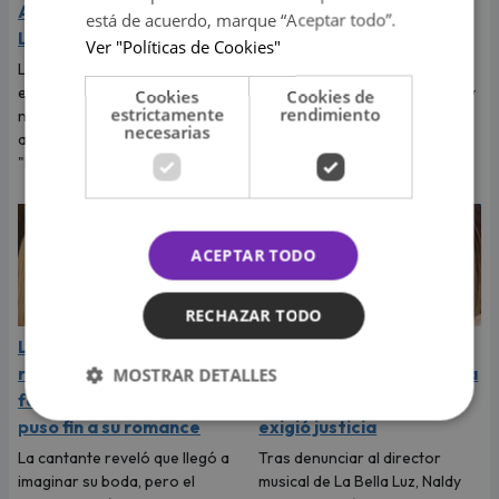
Alex Ubago en Arequipa y
Neymar: "Te amo
está de acuerdo, marque “Aceptar todo”.
Lima
muchísimo"
Ver "Políticas de Cookies"
La cantante cubano-
El cantante dedicó tiernas
estadounidense debutará en
palabras a Bruna Marquezine y
Cookies
Cookies de
estrictamente
rendimiento
nuestro país luego del éxito
dejó claro que vive uno de los
necesarias
alcanzado con su sencillo
momentos más felices de su
"Desde que tú no estás".
vida.
ACEPTAR TODO
RECHAZAR TODO
La Joaqui sorprende al
Naldy Saldaña rompió en
revelar la inesperada
llanto durante entrevista
MOSTRAR DETALLES
forma en que Luck Ra
con Magaly Medina y
puso fin a su romance
exigió justicia
La cantante reveló que llegó a
Tras denunciar al director
imaginar su boda, pero el
musical de La Bella Luz, Naldy