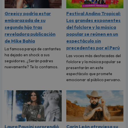
Greeicy podría estar
Festival Andino Tropical:
embarazada de su
Los grandes exponentes
segundo hijo tras
del folclore y la música
reveladora publicación
popular se reúnen en un
de Mike Bahía
espectáculo sin
precedentes por el Perú
La famosa pareja de cantantes
ha dejado en shock a sus
Las voces más destacadas del
seguidores. ¿Serán padres
folclore y la música popular se
nuevamente? Te lo contamos.
presentarán en este
espectáculo que promete
emocionar al público peruano.
Laura Pausini sorprendió
Carín León atraviesa su