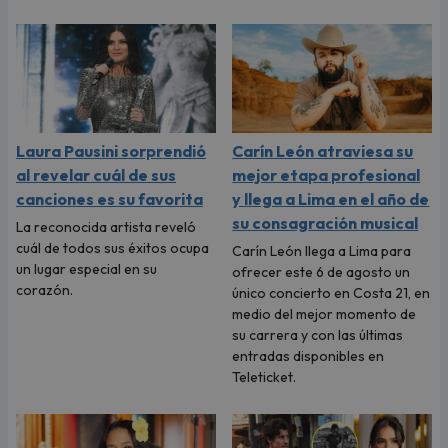
Laura Pausini sorprendió
Carín León atraviesa su
al revelar cuál de sus
mejor etapa profesional
canciones es su favorita
y llega a Lima en el año de
su consagración musical
La reconocida artista reveló
cuál de todos sus éxitos ocupa
Carín León llega a Lima para
un lugar especial en su
ofrecer este 6 de agosto un
corazón.
único concierto en Costa 21, en
medio del mejor momento de
su carrera y con las últimas
entradas disponibles en
Teleticket.