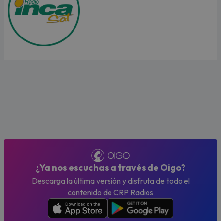
¿Ya nos escuchas a través de Oigo?
Descarga la última versión y disfruta de todo el
contenido de CRP Radios