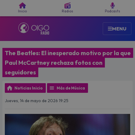
Buscar
Inicio
Radios
Podcasts
MENU
The Beatles: El inesperado motivo por la que
Paul McCartney rechaza fotos con
seguidores
Noticias Inicio
Más de Música
Jueves, 14 de mayo de 2026 19:25