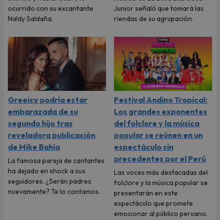
ocurrido con su excantante
Junior señaló que tomará las
Naldy Saldaña.
riendas de su agrupación.
Greeicy podría estar
Festival Andino Tropical:
embarazada de su
Los grandes exponentes
segundo hijo tras
del folclore y la música
reveladora publicación
popular se reúnen en un
de Mike Bahía
espectáculo sin
precedentes por el Perú
La famosa pareja de cantantes
ha dejado en shock a sus
Las voces más destacadas del
seguidores. ¿Serán padres
folclore y la música popular se
nuevamente? Te lo contamos.
presentarán en este
espectáculo que promete
emocionar al público peruano.