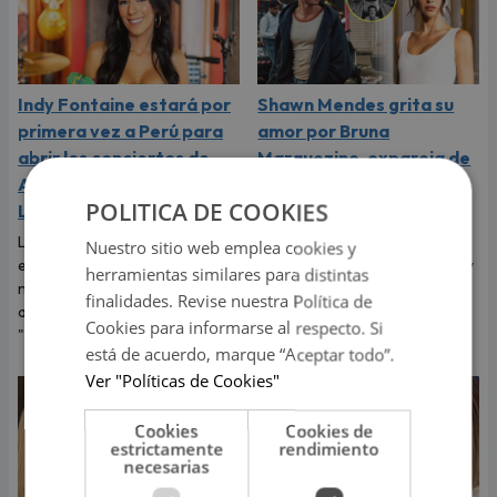
Indy Fontaine estará por
Shawn Mendes grita su
primera vez a Perú para
amor por Bruna
abrir los conciertos de
Marquezine, expareja de
Alex Ubago en Arequipa y
Neymar: "Te amo
POLITICA DE COOKIES
Lima
muchísimo"
La cantante cubano-
El cantante dedicó tiernas
Nuestro sitio web emplea cookies y
estadounidense debutará en
palabras a Bruna Marquezine y
herramientas similares para distintas
nuestro país luego del éxito
dejó claro que vive uno de los
finalidades. Revise nuestra Política de
alcanzado con su sencillo
momentos más felices de su
Cookies para informarse al respecto. Si
"Desde que tú no estás".
vida.
está de acuerdo, marque “Aceptar todo”.
Ver "Políticas de Cookies"
Cookies
Cookies de
estrictamente
rendimiento
necesarias