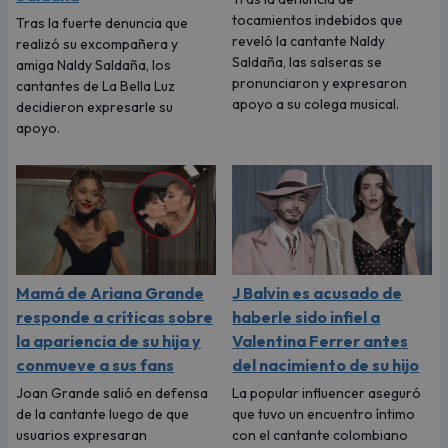
tocamientos indebidos que
Tras la fuerte denuncia que
reveló la cantante Naldy
realizó su excompañera y
Saldaña, las salseras se
amiga Naldy Saldaña, los
pronunciaron y expresaron
cantantes de La Bella Luz
apoyo a su colega musical.
decidieron expresarle su
apoyo.
Mamá de Ariana Grande
J Balvin es acusado de
responde a críticas sobre
haberle sido infiel a
la apariencia de su hija y
Valentina Ferrer antes
conmueve a sus fans
del nacimiento de su hijo
Joan Grande salió en defensa
La popular influencer aseguró
de la cantante luego de que
que tuvo un encuentro íntimo
usuarios expresaran
con el cantante colombiano