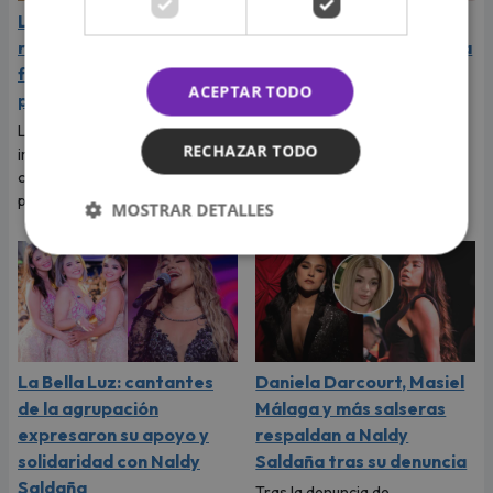
La Joaqui sorprende al
Naldy Saldaña rompió en
revelar la inesperada
llanto durante entrevista
forma en que Luck Ra
con Magaly Medina y
ACEPTAR TODO
puso fin a su romance
exigió justicia
La cantante reveló que llegó a
Tras denunciar al director
RECHAZAR TODO
imaginar su boda, pero el
musical de La Bella Luz, Naldy
cantante tenía otros planes
Saldaña habló con Magaly
para ese viaje.
Medina y le contó todo.
MOSTRAR DETALLES
La Bella Luz: cantantes
Daniela Darcourt, Masiel
de la agrupación
Málaga y más salseras
expresaron su apoyo y
respaldan a Naldy
solidaridad con Naldy
Saldaña tras su denuncia
Saldaña
Tras la denuncia de