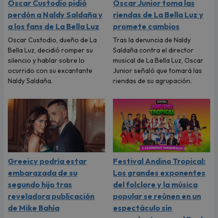
Oscar Custodio pidió
Oscar Junior toma las
perdón a Naldy Saldaña y
riendas de La Bella Luz y
a los fans de La Bella Luz
promete cambios
Oscar Custodio, dueño de La
Tras la denuncia de Naldy
Bella Luz, decidió romper su
Saldaña contra el director
silencio y hablar sobre lo
musical de La Bella Luz, Oscar
ocurrido con su excantante
Junior señaló que tomará las
Naldy Saldaña.
riendas de su agrupación.
Greeicy podría estar
Festival Andino Tropical:
embarazada de su
Los grandes exponentes
segundo hijo tras
del folclore y la música
reveladora publicación
popular se reúnen en un
de Mike Bahía
espectáculo sin