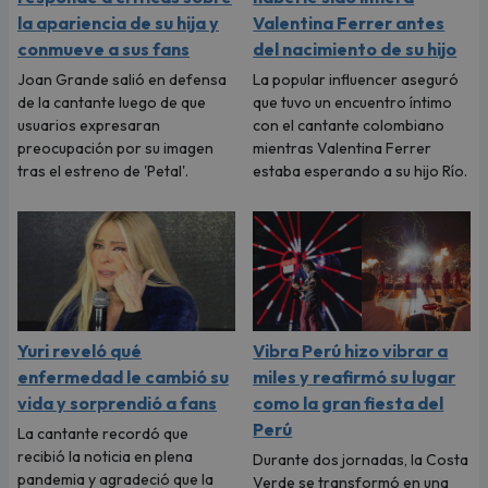
la apariencia de su hija y
Valentina Ferrer antes
conmueve a sus fans
del nacimiento de su hijo
Joan Grande salió en defensa
La popular influencer aseguró
de la cantante luego de que
que tuvo un encuentro íntimo
usuarios expresaran
con el cantante colombiano
preocupación por su imagen
mientras Valentina Ferrer
tras el estreno de 'Petal'.
estaba esperando a su hijo Río.
Yuri reveló qué
Vibra Perú hizo vibrar a
enfermedad le cambió su
miles y reafirmó su lugar
vida y sorprendió a fans
como la gran fiesta del
Perú
La cantante recordó que
recibió la noticia en plena
Durante dos jornadas, la Costa
pandemia y agradeció que la
Verde se transformó en una