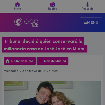
Buscar
Inicio
Radios
Podcasts
MENU
Tribunal decidió quién conservará la
millonaria casa de José José en Miami
Noticias Inicio
Más de Música
Miércoles, 20 de mayo de 2026 19:14