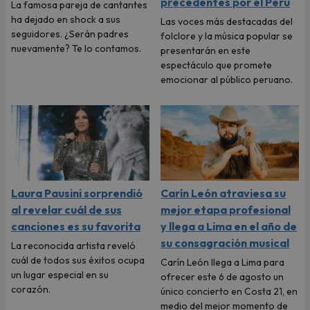
precedentes por el Perú
La famosa pareja de cantantes
ha dejado en shock a sus
Las voces más destacadas del
seguidores. ¿Serán padres
folclore y la música popular se
nuevamente? Te lo contamos.
presentarán en este
espectáculo que promete
emocionar al público peruano.
Laura Pausini sorprendió
Carín León atraviesa su
al revelar cuál de sus
mejor etapa profesional
canciones es su favorita
y llega a Lima en el año de
su consagración musical
La reconocida artista reveló
cuál de todos sus éxitos ocupa
Carín León llega a Lima para
un lugar especial en su
ofrecer este 6 de agosto un
corazón.
único concierto en Costa 21, en
medio del mejor momento de