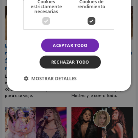
Cookies
Cookies de
estrictamente
rendimiento
necesarias
La Joaqui sorprende al
Naldy Saldaña rompió en
ACEPTAR TODO
revelar la inesperada
llanto durante entrevista
forma en que Luck Ra
con Magaly Medina y
RECHAZAR TODO
puso fin a su romance
exigió justicia
La cantante reveló que llegó a
Tras denunciar al director
MOSTRAR DETALLES
imaginar su boda, pero el
musical de La Bella Luz, Naldy
cantante tenía otros planes
Saldaña habló con Magaly
para ese viaje.
Medina y le contó todo.