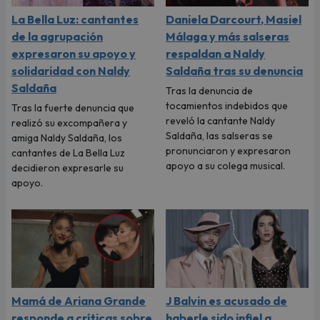
La Bella Luz: cantantes
Daniela Darcourt, Masiel
de la agrupación
Málaga y más salseras
expresaron su apoyo y
respaldan a Naldy
solidaridad con Naldy
Saldaña tras su denuncia
Saldaña
Tras la denuncia de
tocamientos indebidos que
Tras la fuerte denuncia que
reveló la cantante Naldy
realizó su excompañera y
Saldaña, las salseras se
amiga Naldy Saldaña, los
pronunciaron y expresaron
cantantes de La Bella Luz
apoyo a su colega musical.
decidieron expresarle su
apoyo.
Mamá de Ariana Grande
J Balvin es acusado de
responde a críticas sobre
haberle sido infiel a