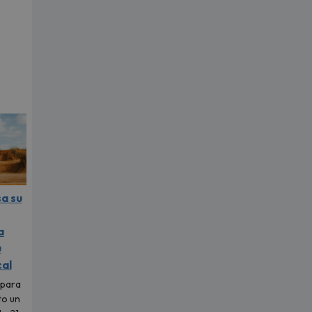
sa su
a
u
al
 para
to un