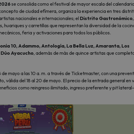
 2026
se consolida como el festival de mayor escala del calendari
concepto de ciudad efímera, organiza la experiencia en tres distrito
rtistas nacionales e internacionales; el
Distrito Gastronómico
huariques y carretillas que representan la diversidad de la cocin
mecánicos, feria y activaciones para todos los públicos.
nía 10, Adammo, Antología, La Bella Luz, Amaranta, Los
Dúo Ayacucho
, además de más de quince artistas que complet
8 de mayo a las 10 a. m. a través de Ticketmaster, con una preven
o, válida del 18 al 20 de mayo. El precio de la entrada general en 
eneficios como reingreso ilimitado, ingreso preferente y pit lateral