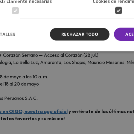
strictamente necesarias
Cookies de rendim
TALLES
RECHAZAR TODO
ACE
l, Lima
otal
l.) · Corazón Serrano — Acceso al Corazón (28 jul.)
logía, La Bella Luz, Amaranta, Los Shapis, Mauricio Mesones, Mil
8 de mayo a las 10 a. m.
el 18 al 20 de mayo
os Peruanos S.A.C.
o en OIGO, nuestra app oficial
y entérate de las últimas not
tistas favoritos y su música!