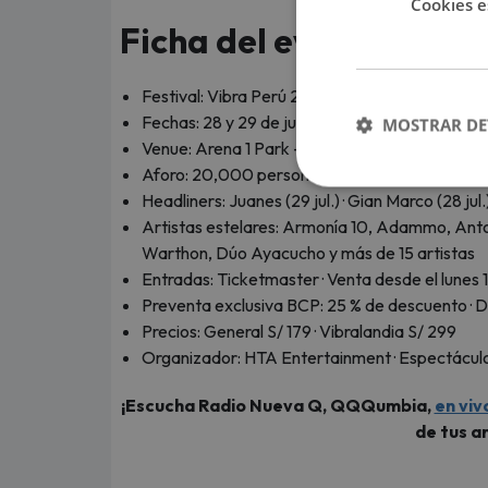
Cookies e
Ficha del evento
Festival: Vibra Perú 2026
Fechas: 28 y 29 de julio de 2026
MOSTRAR DE
Venue: Arena 1 Park — Costa Verde, San Migue
Aforo: 20,000 personas por día / 40,000 en t
Headliners: Juanes (29 jul.) · Gian Marco (28 ju
Artistas estelares: Armonía 10, Adammo, Anto
Warthon, Dúo Ayacucho y más de 15 artistas
Entradas: Ticketmaster · Venta desde el lunes 1
Preventa exclusiva BCP: 25 % de descuento · D
Precios: General S/ 179 · Vibralandia S/ 299
Organizador: HTA Entertainment · Espectácul
¡Escucha Radio Nueva Q, QQQumbia,
en viv
de tus ar