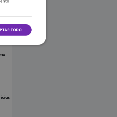
iento
PTAR TODO
ena
icias