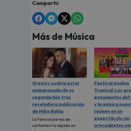
Compartir
Más de Música
Greeicy podría estar
Festival Andino
embarazada de su
Tropical: Los gr
segundo hijo tras
exponentes del 
reveladora publicación
y la música popu
de Mike Bahía
reúnen en un
espectáculo sin
La famosa pareja de
precedentes por
cantantes ha dejado en