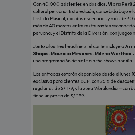
Con 40,000 asistentes en dos días,
Vibra Perú
cultural peruano. Esta edición, concebida bajo el 
Distrito Musical, con dos escenarios y más de 30 a
más de 40 marcas entre restaurantes reconocidos, 
peruana; y el Distrito de la Diversión, con juegos 
Junto a los tres headliners, el cartel incluye a
Armo
Shapis, Mauricio Mesones, Milena Warthon
y
una programación de siete a ocho shows por día.
Las entradas estarán disponibles desde el lunes 1
exclusiva para clientes BCP, con 25 % de descuent
regular es de S/ 179, y la zona Vibralandia —con b
tiene un precio de S/ 299.