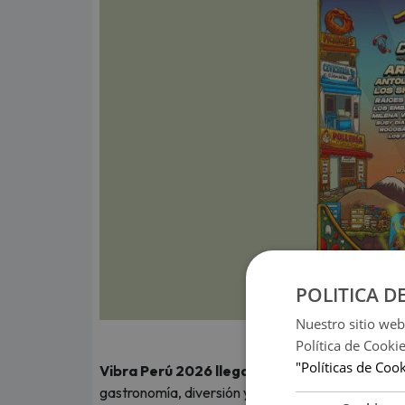
POLITICA D
Nuestro sitio web
Política de Cooki
"Políticas de Coo
Vibra Perú 2026 llega en Fiestas Patrias
como
gastronomía, diversión y orgullo peruano contem