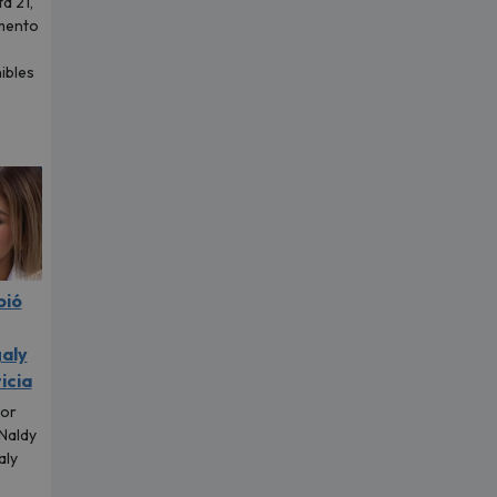
a 21,
mento
ibles
pió
aly
icia
tor
 Naldy
aly
.