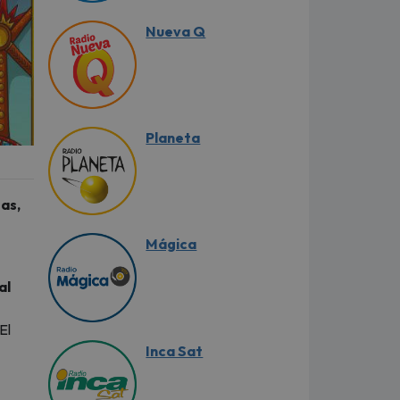
Nueva Q
Planeta
tas,
Mágica
al
El
Inca Sat