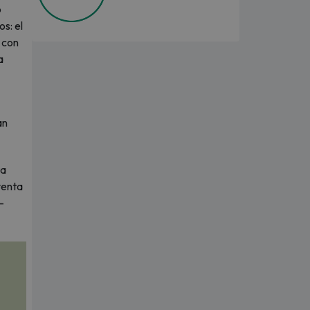
o
s: el
, con
a
an
ta
venta
—