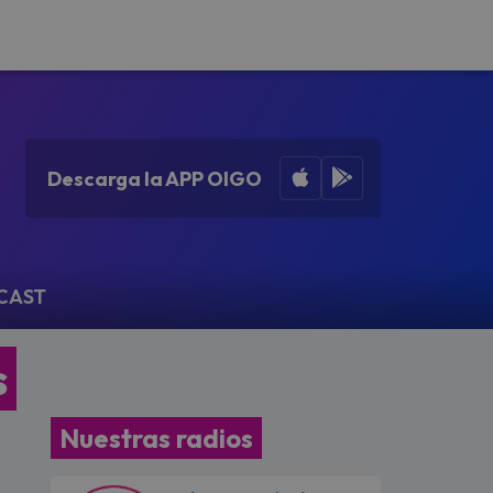
Apple App Store
Google Play
Descarga la APP OIGO
CAST
s
Nuestras radios