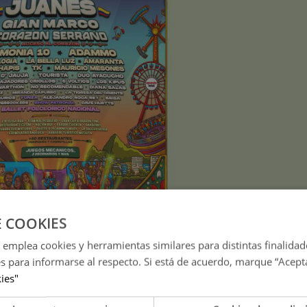
E COOKIES
 emplea cookies y herramientas similares para distintas finalidad
(Foto: Difusión)
es para informarse al respecto. Si está de acuerdo, marque “Acept
kies"
 la expresión más completa de lo que el país puede ofrecer: mús
poráneo. Todo en un mismo lugar, durante dos noches.