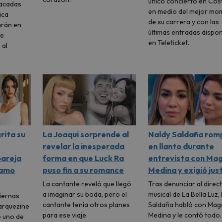
único concierto en Cost
tacadas
en medio del mejor mo
ica
de su carrera y con las
arán en
últimas entradas dispon
ue
en Teleticket.
 al
rita su
La Joaqui sorprende al
Naldy Saldaña rom
revelar la inesperada
en llanto durante
pareja
forma en que Luck Ra
entrevista con Mag
 amo
puso fin a su romance
Medina y exigió just
La cantante reveló que llegó
Tras denunciar al direc
a imaginar su boda, pero el
musical de La Bella Luz,
tiernas
cantante tenía otros planes
Saldaña habló con Mag
arquezine
para ese viaje.
Medina y le contó todo
e uno de