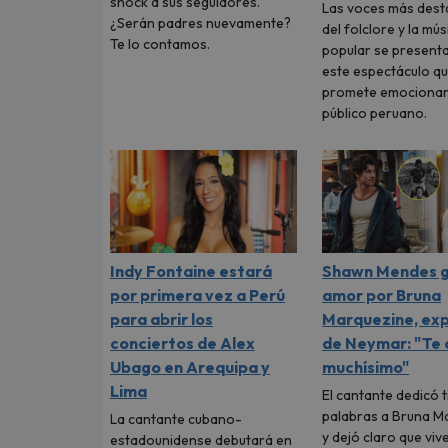
shock a sus seguidores.
Las voces más des
¿Serán padres nuevamente?
del folclore y la mús
Te lo contamos.
popular se present
este espectáculo q
promete emocionar
público peruano.
Indy Fontaine estará
Shawn Mendes g
por primera vez a Perú
amor por Bruna
para abrir los
Marquezine, ex
conciertos de Alex
de Neymar: "Te
Ubago en Arequipa y
muchísimo"
Lima
El cantante dedicó 
palabras a Bruna M
La cantante cubano-
y dejó claro que viv
estadounidense debutará en