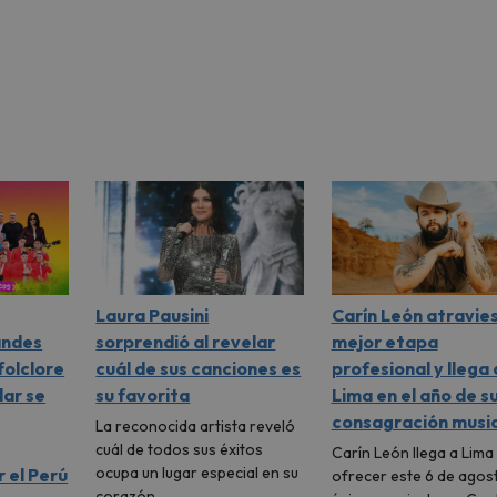
Laura Pausini
Carín León atravie
andes
sorprendió al revelar
mejor etapa
folclore
cuál de sus canciones es
profesional y llega 
lar se
su favorita
Lima en el año de s
consagración music
La reconocida artista reveló
cuál de todos sus éxitos
Carín León llega a Lima
ocupa un lugar especial en su
 el Perú
ofrecer este 6 de agos
corazón.