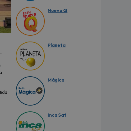
Nueva Q
Planeta
.
a
La
Mágica
tida
Inca Sat