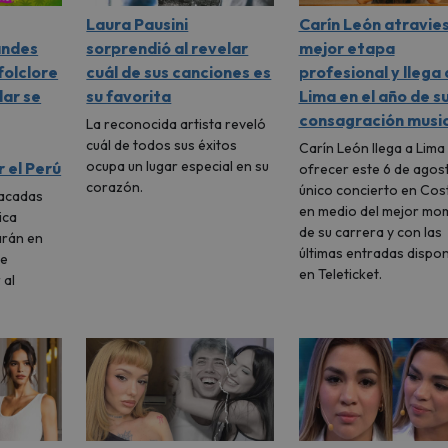
Laura Pausini
Carín León atravie
andes
sorprendió al revelar
mejor etapa
folclore
cuál de sus canciones es
profesional y llega 
lar se
su favorita
Lima en el año de s
consagración music
La reconocida artista reveló
cuál de todos sus éxitos
Carín León llega a Lima
ocupa un lugar especial en su
 el Perú
ofrecer este 6 de agos
corazón.
único concierto en Cost
tacadas
en medio del mejor mo
ica
de su carrera y con las
arán en
últimas entradas dispon
ue
en Teleticket.
 al