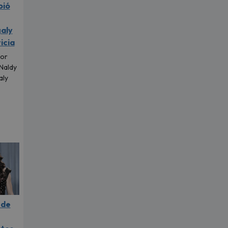
pió
aly
icia
tor
 Naldy
aly
.
 de