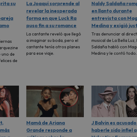
rita su
La Joaqui sorprende al
Naldy Saldaña rom
revelar la inesperada
en llanto durante
pareja
forma en que Luck Ra
entrevista con Mag
 amo
puso fin a su romance
Medina y exigió just
La cantante reveló que llegó
Tras denunciar al direc
a imaginar su boda, pero el
musical de La Bella Luz,
tiernas
cantante tenía otros planes
Saldaña habló con Mag
arquezine
para ese viaje.
Medina y le contó todo
e uno de
elices de
t,
Mamá de Ariana
J Balvin es acusado
 más
Grande responde a
haberle sido infiel a