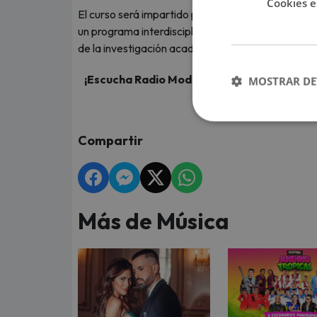
Cookies e
El curso será impartido por la profesora Taina Fig
un programa interdisciplinario que busca ampliar
de la investigación académica, la cultura y el arte.
¡Escucha Radio Moda, te mueve, en vivo en
MOSTRAR DE
tus art
Compartir
Más de Música