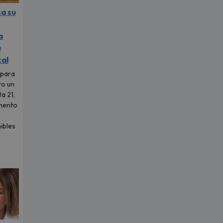
sa su
a
u
al
 para
to un
a 21,
mento
ibles