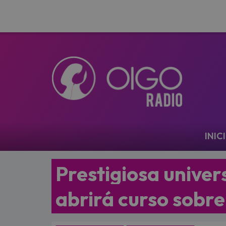
Navegación
INIC
Prestigiosa unive
abrirá curso sobr