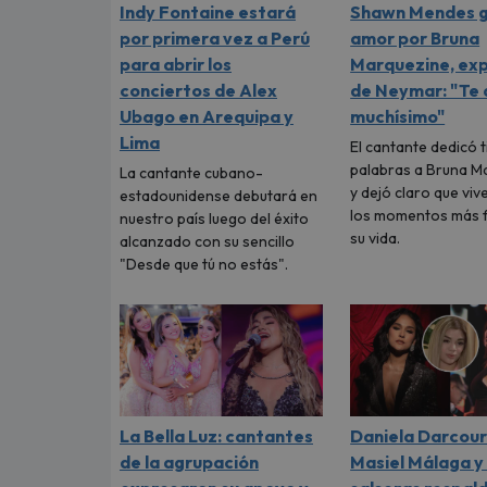
Indy Fontaine estará
Shawn Mendes g
por primera vez a Perú
amor por Bruna
para abrir los
Marquezine, ex
conciertos de Alex
de Neymar: "Te
Ubago en Arequipa y
muchísimo"
Lima
El cantante dedicó 
palabras a Bruna M
La cantante cubano-
y dejó claro que viv
estadounidense debutará en
los momentos más f
nuestro país luego del éxito
su vida.
alcanzado con su sencillo
"Desde que tú no estás".
La Bella Luz: cantantes
Daniela Darcour
de la agrupación
Masiel Málaga y