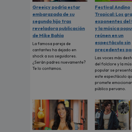
Greeicy podría estar
Festival Andino
embarazada de su
Tropical: Los gr
segundo hijo tras
exponentes del 
reveladora publicación
y la música popu
de Mike Bahía
reúnen en un
espectáculo sin
La famosa pareja de
precedentes por
cantantes ha dejado en
shock a sus seguidores.
Las voces más des
¿Serán padres nuevamente?
del folclore y la mús
Te lo contamos.
popular se present
este espectáculo q
promete emocionar
público peruano.