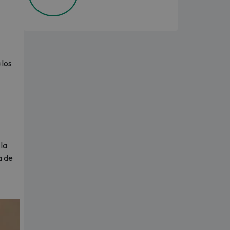
 los
 la
a de